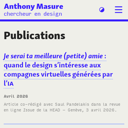
Anthony Masure
chercheur en design
Publications
Je serai ta meilleure (petite) amie
:
quand le design s’intéresse aux
compagnes virtuelles générées par
l’
IA
avril 2026
Article co-rédigé avec Saul Pandelakis dans la revue
en ligne
Issue
de la
HEAD
– Genève, 3 avril 2026.