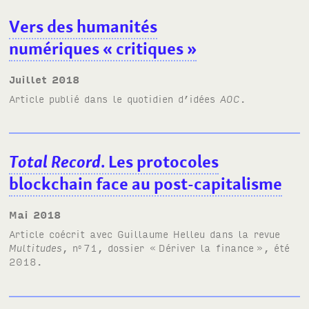
Vers des humanités
numériques «
critiques
»
juillet 2018
Article publié dans le quotidien d’idées
AOC
.
Total Record
. Les protocoles
blockchain face au post-capitalisme
mai 2018
Article coécrit avec
Guillaume Helleu
dans la revue
Multitudes
, n
71, dossier «
Dériver la finance
», été
o
2018.