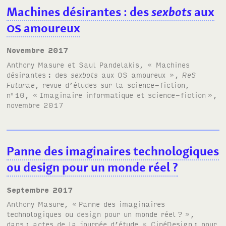
Machines désirantes
: des
sexbots
aux
OS
amoureux
novembre 2017
Anthony Masure et Saul Pandelakis,
« Machines
désirantes
: des
sexbots
aux
OS
amoureux »
,
ReS
Futurae
, revue d’études sur la science-fiction,
n
10, «
Imaginaire informatique et science-fiction
»,
o
novembre 2017
Panne des imaginaires technologiques
ou design pour un monde réel
?
septembre 2017
Anthony Masure, «
Panne des imaginaires
technologiques ou design pour un monde réel
?
»,
dans
: actes de la journée d’étude
« CinéDesign
: pour