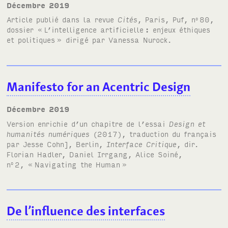
décembre 2019
Article publié dans la revue
Cités
, Paris, Puf, n
80,
o
dossier «
L’intelligence artificielle
: enjeux éthiques
et politiques
» dirigé par Vanessa Nurock.
Manifesto for an Acentric Design
décembre 2019
Version enrichie d’un chapitre de l’essai
Design et
humanités numériques
(2017), traduction du français
par Jesse Cohn], Berlin,
Interface Critique
, dir.
Florian Hadler, Daniel Irrgang, Alice Soiné,
n
2, «
Navigating the Human
»
o
De l’influence des interfaces