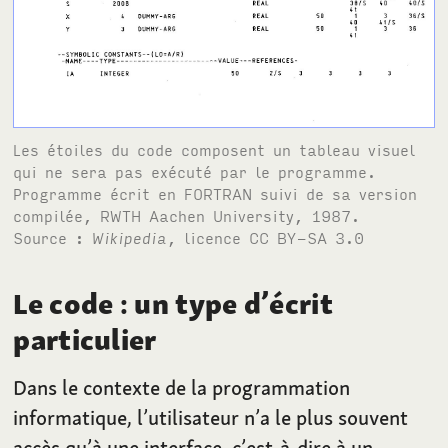
Les étoiles du code composent un tableau visuel
qui ne sera pas exécuté par le programme.
Programme écrit en
FORTRAN
suivi de sa version
compilée,
RWTH
Aachen University, 1987.
Source
:
Wikipedia
, licence
CC BY-SA 3.0
Le code
: un type d’écrit
particulier
Dans le contexte de la programmation
informatique, l’utilisateur n’a le plus souvent
accès qu’à une interface, c’est-à-dire à un