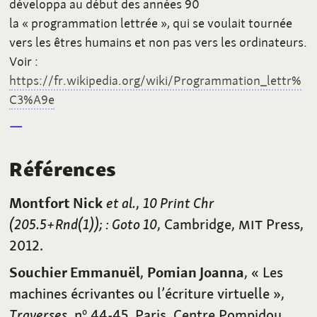
développa au début des années 90
la «
programmation lettrée
», qui se voulait tournée
vers les êtres humains et non pas vers les ordinateurs.
Voir
:
https://fr.wikipedia.org/wiki/Programmation_lettr%
C3%A9e
Références
Montfort Nick
et al.
,
10 Print Chr
(205.5+Rnd(1));
: Goto 10
, Cambridge,
MIT
Press,
2012.
Souchier Emmanuël
,
Pomian Joanna
, «
Les
machines écrivantes ou l’écriture virtuelle
»,
Traverses
, n
44-45, Paris, Centre Pompidou,
o