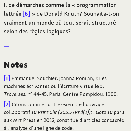
il de démarches comme la «
programmation
lettrée
6
» de Donald Knuth? Souhaite-t-on
vraiment un monde où tout serait structuré
selon des règles logiques?
Notes
1
Emmanuël Souchier, Joanna Pomian, «
Les
machines écrivantes ou l’écriture virtuelle
»,
Traverses
, n
44-45, Paris, Centre Pompidou, 1988.
o
2
Citons comme contre-exemple l’ouvrage
collaboratif
10 Print Chr (205.5+Rnd(1));
: Goto 10
paru
aux
MIT
Press en 2012, constitué d’articles consacrés
à l’analyse d’une ligne de code.