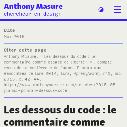
Anthony Masure
chercheur en design
Date
mai 2015
Citer cette page
Anthony Masure, «
Les dessous du code
: le
commentaire comme espace de liberté
?
», compte-
rendu de la conférence de Joanna Pomian aux
Rencontres de Lure 2014, Lurs,
Après\Avant
, n
3, mai
o
2015, p.
42-44,
https://www.anthonymasure.com/articles/2015-05-
joanna-pomian-dessous-code
Les dessous du code
: le
commentaire comme