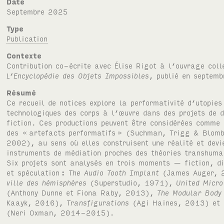
Date
septembre 2025
Type
Publication
Contexte
Contribution co-écrite avec Élise Rigot à l’ouvrage coll
L’Encyclopédie des Objets Impossibles
, publié en septem
Résumé
Ce recueil de notices explore la performativité d’utopies
technologiques des corps à l’œuvre dans des projets de 
fiction. Ces productions peuvent être considérées comme
des «
artefacts performatifs
» (Suchman, Trigg & Blom
2002), au sens où elles construisent une réalité et devi
instruments de médiation proches des théories transhuma
Six projets sont analysés en trois moments — fiction, di
et spéculation
:
The Audio Tooth Implant
(James Auger,
ville des hémisphères
(Superstudio, 1971),
United Micr
(Anthony Dunne et Fiona Raby, 2013),
The Modular Body
Kaayk, 2016),
Transfigurations
(Agi Haines, 2013) et
(Neri Oxman, 2014-2015).