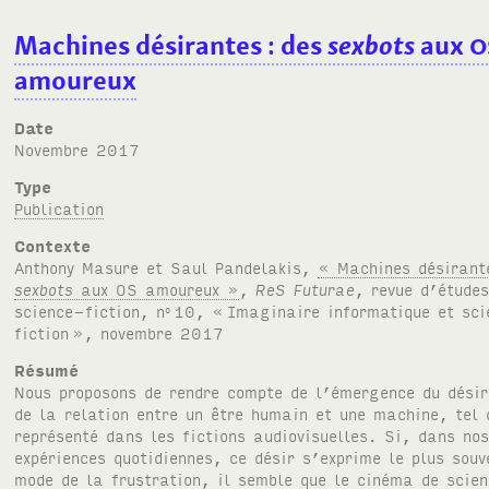
Machines désirantes
: des
sexbots
aux
O
amoureux
Date
novembre 2017
Type
Publication
Contexte
Anthony Masure et Saul Pandelakis,
« Machines désirant
sexbots
aux
OS
amoureux »
,
ReS Futurae
, revue d’études
science-fiction, n
10, «
Imaginaire informatique et sc
o
fiction
», novembre 2017
Résumé
Nous proposons de rendre compte de l’émergence du dési
de la relation entre un être humain et une machine, tel 
représenté dans les fictions audiovisuelles. Si, dans no
expériences quotidiennes, ce désir s’exprime le plus souv
mode de la frustration, il semble que le cinéma de scien