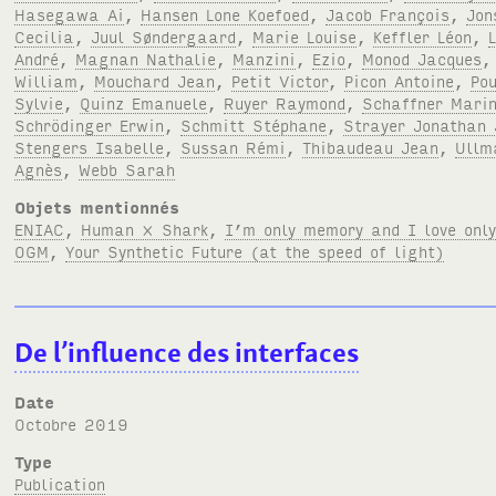
Hasegawa Ai
,
Hansen Lone Koefoed
,
Jacob François
,
Jon
Cecilia
,
Juul Søndergaard
,
Marie Louise
,
Keffler Léon
,
André
,
Magnan Nathalie
,
Manzini
,
Ezio
,
Monod Jacques
William
,
Mouchard Jean
,
Petit Victor
,
Picon Antoine
,
Po
Sylvie
,
Quinz Emanuele
,
Ruyer Raymond
,
Schaffner Mari
Schrödinger Erwin
,
Schmitt Stéphane
,
Strayer Jonathan 
Stengers Isabelle
,
Sussan Rémi
,
Thibaudeau Jean
,
Ullm
Agnès
,
Webb Sarah
Objets mentionnés
ENIAC
,
Human × Shark
,
I’m only memory and I love only
OGM
,
Your Synthetic Future (at the speed of light)
De l’influence des interfaces
Date
octobre 2019
Type
Publication