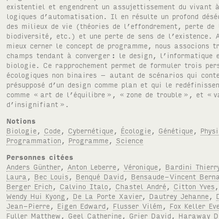
existentiel et engendrent un assujettissement du vivant 
logiques d’automatisation. Il en résulte un profond désé
des milieux de vie (théories de l’effondrement, perte de 
biodiversité, etc.) et une perte de sens de l’existence. 
mieux cerner le concept de programme, nous associons tr
champs tendant à converger
: le design, l’informatique 
biologie. Ce rapprochement permet de formuler trois per
écologiques non binaires – autant de scénarios qui conte
présupposé d’un design comme plan et qui le redéfinisse
comme «
art de l’équilibre
», «
zone de trouble
», et «
v
d’insignifiant
».
Notions
Biologie
,
Code
,
Cybernétique
,
Écologie
,
Génétique
,
Phys
Programmation
,
Programme
,
Science
Personnes citées
Anders Günther
,
Anton Leberre
,
Véronique
,
Bardini Thierr
Laura
,
Bec Louis
,
Benqué David
,
Bensaude-Vincent Bern
Berger Erich
,
Calvino Italo
,
Chastel André
,
Citton Yves
Wendy Hui Kyong
,
De La Porte Xavier
,
Dautrey Jehanne
,
Jean-Pierre
,
Eigen Edward
,
Flusser Vilém
,
Fox Keller Ev
Fuller Matthew
,
Geel Catherine
,
Grier David
,
Haraway D