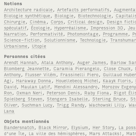
Notions
Architecture radicale
,
Artefacts performatifs
,
Augmenta
Biologie synthétique
,
Biologie
,
Biotechnologie
,
Capitali
Chirurgie
,
Cinéma
,
Corps
,
Critical design
,
Design ficti
spéculatif
,
Écologie
,
Hyperréalisme
,
Impression 3D
,
Jeu
Narration
,
Performativité
,
Photomontage
,
Programme
,
P
Science-fiction
,
Solutionnisme
,
Technologie
,
Transhuma
Urbanisme
,
Utopie
Personnes citées
Arendt Hannah
,
Atala Anthony
,
Auger James
,
Barlow Sa
Blomberg Jeannette
,
Caramia Pierangelo
,
Close Chuck
,
Anthony
,
Flusser Vilém
,
Frassinelli Piero
,
Guillaud Hube
Agi
,
Haraway Donna
,
Houellebecq Michel
,
Kaayk Floris
,
David
,
Maulan Latif
,
Mendini Alessandro
,
Morozov Evgen
Ron
,
Oxman Neri
,
Peterson Denis
,
Raby Fiona
,
Rigot Éli
Spielberg Steven
,
Stengers Isabelle
,
Sterling Bruce
,
St
Oliver
,
Suchman Lucy
,
Trigg Randy
,
Wachowski Lilly
,
Wa
Lana
Objets mentionnés
Bandersnatch
,
Black Mirror
,
Elysium
,
Her Story
,
La poss
d'une île
,
La ville des hémisphères
,
Mars Attacks!
,
Matr