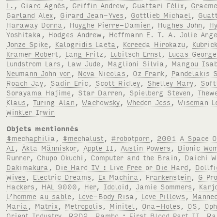
L.
,
Giard Agnès
,
Griffin Andrew
,
Guattari Félix
,
Graeme
Garland Alex
,
Girard Jean-Yves
,
Gottlieb Michael
,
Guatt
Haraway Donna
,
Huyghe Pierre-Damien
,
Hughes John
,
H
Yoshitaka
,
Hodges Andrew
,
Hoffmann E. T. A. Jolie Ange
Jonze Spike
,
Kalogridis Laeta
,
Koreeda Hirokazu
,
Kubric
Kramer Robert
,
Lang Fritz
,
Lubitsch Ernst
,
Lucas George
Lundstrom Lars
,
Law Jude
,
Maglioni Silvia
,
Mangou Isab
Neumann John von
,
Nova Nicolas
,
Oz Frank
,
Pandelakis 
Roach Jay
,
Sadin Eric
,
Scott Ridley
,
Shelley Mary
,
Soft
Sorayama Hajime
,
Star Darren
,
Spielberg Steven
,
Thewe
Klaus
,
Turing Alan
,
Wachowsky
,
Whedon Joss
,
Wiseman L
Winkler Irwin
Objets mentionnés
#mechaphilia
,
#mechalust
,
#robotporn
,
2001 A Space O
AI
,
Äkta Människor
,
Apple II
,
Austin Powers
,
Bionic Wo
Runner
,
Chupo Okuchi
,
Computer and the Brain
,
Daichi W
Dakimakura
,
Die Hard IV : Live Free or Die Hard
,
Dollfi
Wives
,
Electric Dreams
,
Ex Machina
,
Frankenstein
,
G Pro
Hackers
,
HAL 9000
,
Her
,
Idoloid
,
Jamie Sommers
,
Kanj
L’homme au sable
,
Love-Body Risa
,
Love Pillows
,
Manneq
Maria
,
Matrix
,
Metropolis
,
Minitel
,
Ona-Holes
,
OS
,
Oph
Orient Industry
,
R2D2
,
Rambo : First Blood Part II
,
Ra