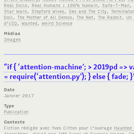
Real Dolls
,
Real Humans : 100% humain
,
Safe-T-Man
Star Wars
,
Stepford Wives
,
Sex and The City
,
Terminato
Doll
,
The Mother of All Demos
,
The Net
,
The Rabbit
,
Un
d’UIQ
,
Wanted
,
Weird Science
Médias
Images
“if { ‘attention-machine’; > 2019pd => v
= require(‘attention.py’); } else { fade; 
Date
janvier 2017
Type
Publication
Contexte
Fiction rédigée avec Yves Citton pour l’ouvrage
Haunted 
Algorithms
, dirigé par Jeff Guess et Gwenola Wagon. Ce