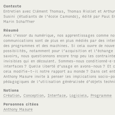
Contexte
Entretien avec Clément Thomas, Thomas Riollet et Arthu
Susini (étudiants de l’école Camondo), édité par Paul E
Marin Schaffner
Résumé
Avec l’essor du numérique, nos apprentissages comme no
communications sont de plus en plus médiés par des inte
des programmes et des machines. Si cela ouvre de nouve
possibilités, notamment pour l’acquisition et l’échange
savoirs, nous questionnons encore trop peu les contraint
invisibles qui en découlent. Sommes-nous conditionné·e·
interfaces
? Quelle liberté d’usage en avons-nous
? Et 
cela modifie-t-il notre rapport au monde
? Dans cet ent
Anthony Masure invite à penser les implications socio-po
pédagogiques de l’utilisation généralisée d’objets techn
Notions
Création
,
Conception
,
Interface
,
Logiciels
,
Programme
Personnes citées
Anthony Masure