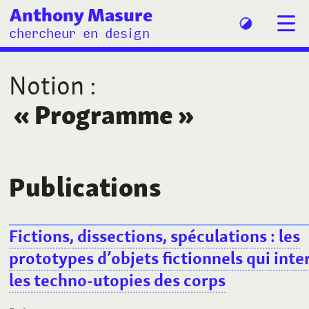
Anthony Masure
chercheur en design
Notion
:
«
Programme
»
Publications
Fictions, dissections, spéculations
: les
prototypes d’objets fictionnels qui int
les techno-utopies des corps