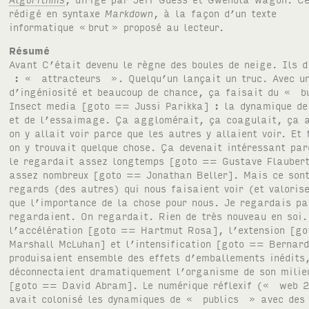
rédigé en syntaxe
Markdown
, à la façon d’un texte
informatique «
brut
» proposé au lecteur.
Résumé
Avant C’était devenu le règne des boules de neige. Ils disaient : « attracteurs ». Quelqu’un lançait un truc. Avec un peu d’ingéniosité et beaucoup de chance, ça faisait du « buzz ». Insect media [goto == Jussi Parikka] : la dynamique de l’essaim et de l’essaimage. Ça agglomérait, ça coagulait, ça agrégeait, on y allait voir parce que les autres y allaient voir. Et forcément, on y trouvait quelque chose. Ça devenait intéressant parce qu’on le regardait assez longtemps [goto == Gustave Flaubert] ou assez nombreux [goto == Jonathan Beller]. Mais ce sont les regards (des autres) qui nous faisaient voir (et valoriser), plutôt que l’importance de la chose pour nous. Je regardais parce qu’ils regardaient. On regardait. Rien de très nouveau en soi. Sauf que l’accélération [goto == Hartmut Rosa], l’extension [goto == Marshall McLuhan] et l’intensification [goto == Bernard Stiegler] produisaient ensemble des effets d’emballements inédits, qui déconnectaient dramatiquement l’organisme de son milieu matériel [goto == David Abram]. Le numérique réflexif (« web 2.0 ») avait colonisé les dynamiques de « publics » avec des comportements de « foules » [goto == Gabriel Tarde]. Les illuminés avaient parlé d’« intelligence collective » à propos des essaims. Les nostalgiques parlaient de « bêtise grégaire ». Tous deux avaient tort (et raison). Mais dans tous les cas, ça patinait, on perdait prise, les milieux et les formes de vie se délitaient, et on déprimait un peu. Hantologie Au sein du numérique réflexif qui donnait son infrastructure au capitalisme attentionnel, mes choix du moment étaient hantés par mes choix passés et par les choix de mes semblables. Sur les écrans, je ne voyais plus que des spectres : des profils [goto == Thomas Berns & Antoinette Rouvroy]. Les profils communiquaient avec les profils, structurés par des algorithmes qui hantaient nos choix, qui n’étaient plus des « choix » humains, mais des résultantes d’influences relationnelles. Rien de très nouveau non plus, en réalité. Sauf que le numérique réflexif avait permis à tout ce jeu sous-jacent de prendre une consistance propre, une visibilité, une opérabilité inédite. Depuis les énormes hangars à serveurs à travers les câbles d’internet et jusqu’à nos écrans ubiquitaires, les spectres étaient enfin sortis des placards où l’humanisme rationaliste du libre-arbitre les avait soigneusement enfermés depuis des siècles. L’animal social avait toujours agi de façon spectrale (médiale, médiatique, médiumnique) [goto == Jeff Guess & Gwenola Wagon], L’arrière-plan refoulé pouvait enfin passer au devant de la scène. Les fantômes computés par les machines agitaient les fantômes incarnés par les vivants. Les humanistes se lamentaient : on ne savait plus où passait la limite entre vivants et non-vivants, humains et surhumains, esprits animaux et codes inanimés. C’était un monde de morts-vivants [goto == Charles Tiphaigne], ballottés par des hallucinations de flux convergents et synchronisés (influx nerveux, flux électriques, courants informationnels, influences médiatiques) [goto == Jeffrey Sconce]. Les post-humanistes rêvaient les yeux ouverts. Les autres s’interrogaient : maintenant que nos fantômes pouvaient être analysés et reprogrammés par algorithmes, qu’allions-nous devenir ? Après Ça avait effectivement aboli l’Histoire [goto == Vilém Flusser]. Mais on s’en foutait. C’était un peu désorientant, mais qu’est-ce qu’on respirait mieux ! L’horizon s’était débouché, réouvert, plus bas, plus étroit peut-être, mais quand même bien plus clair, plus sec, plus vivifiant. Entre-deux Un hack. Pardon : LE hack. THE exploit [goto == Alexander Galloway et Eugene Thacker] Celui qui avait tout changé. Celui qui nous avait fait sortir du capitalisme tardif en nous faisant sortir de l’économie de l’attention. Au commencement Ça avait été juste un simple script, à peine quelques lignes de code permettant d’autodétruire un site web au moment où il était repéré par les bots du moteur de recherche Google. Ce qui était censé capter des informations devenait l’agent de leur effacement, faisant ainsi de l’index du Web une sorte de Méduse algorithmique. Ne restait de cette expérience amateur [goto == @mroth] qu’un dépôt GitHub informant laconiquement que le site web de test avait disparu au bout de 22 jours. if (n > 0) { var client = config.redis.client(); // if the previous times indexed was null, this is the first time // we were indexed! so we need to record the historic moment. // instead doing a query/response, let’s be clever and use SETNX. client.multi() .set([“times_indexed”, n]) .del(“content”) .del(“comments”) .setnx([“destroyed_at”, (new Date()).toString()]) .exec(function (err, replies) { if (err) { console.log(“*** Error updating redis!”); process.exit(1); } console.log(“-> Set times_indexed to ” + n + “:\t\t” + replies[0]); console.log(“-> Did we just destroy content?:\t” + replies[1]); console.log(“-> Did we just destroy comments?:\t” + replies[2]); console.log(“-> Did we initialize destroyed_at?:\t” + replies[3]); client.quit(); }); } }); [source : « unindexed/scripts/query.js »](https://github.com/mroth/unindexed/blob/master/scripts/query.js) Où ? Le changement de logo de Facebook était passé inaperçu. Le nom complet de la marque aux milliards d’usagers n’apparaissait quasi nulle part, se réduisant le plus souvent à l’affichage laconique d’une icône “f”. Les guidelines « Google material » incitaient les webdesigners à charger à distance leurs fichiers typographiques “espion” via une combinaison de Javascript et de CSS @font-face ; promesse d’un chargement accéléré et d’un meilleur référencement. Rapidement, tous les sites et application se ressemblèrent. Répétition. Différence. [goto == Gilles Deleuze] Quand ? C’est à cette époque que le virus avait été injecté au sein des populations européennes. Une dizaine d’images avaient suffi. Prises en photo au musée. C’était parti d’une image analogique. (Personne ne comprend encore comment ça a pu se faire). L’image d’une tempête en mer. [goto == Charles Tiphaigne] Une image banale, un tableau sans mérite, une croûte – qui allait lancer une énorme lèpre dont crèverait le capitalisme numérique. On avait annoncé : « The Value of Art ». On s’attendait à un truc ironique. On ne savait qu’en penser. On avait cru comprendre quand on avait vu le petit dispositif installé en dessous du tableau : un détecteur de regard qui mesurait le temps que passait les spectateurs devant l’œuvre, relié à un petit rouleau de papier où une imprimante inscrivait les ajouts de valeur apportés par chaque seconde ajoutée d’attention humaine. [goto == Christa Sommerer & Laurent Mignonneau] Quels effets ? Premiers symptômes : des blanchiments. D’abord une simple pâleur sur les photos de fin de soirée et des vacances sur la plage déposées sur les réseaux sociaux [goto == Benoît Plateus]. On accusait alors les fabriquants d’écran d’avoir mal conçu leurs drivers et des milliers de dalles avaient du être renvoyées aux entrepôts de Dell, Sony ou Samsung, leur occasionnant des pertes chiffrées à plusieurs millions d’euros. On croyait pouvoir facilement endiguer ces bugs. Mais Apple fut soudainement touché. Tous les écrans pâlissaient, vieillissaient prématurément. On avait dénoncé une obsolescence programmée à trop grande vitesse. Erreur de calcul ? Cupidité autodestructrice ? Le scandale était énorme. Les dirigeants juraient qu’ils n’y étaient pour rien. Personne ne les croyait. Ils rappelèrent toute la dernière génération d’iPad UltraRetina++, parce que les couleurs bien moins vives que celles de la précédente génération. L’obsolescence devenait un progrès inversé : dégénérescence. Les technophobes jubilaient. En fait, des hackers avaient réussi à craquer les codes du dernier iOS. Quelle occasion ? C’est avec un vieil iPhone Edge qu’on avait pris une photo de la tempête en mer de « The Value of Art ». Les hackers – sans doute en connivence avec les artistes – avaient réussi à introduire un effet de feedback entre l’œil de l’appareil-photo et le détecteur de regard placé sous le tableau. Ça s’était emballé, comme un effet Larsen d’attention machinique [goto == Jean Baudrillard]. Ça leur avait donné des idées… Par quelle voie ? Le bug s’était répandu par un simple SMS permettant de redémarrer à distance n’importe quel iPhone le recevant en raison de la présence de caractères spéciaux non reconnus par l’OS [goto == Reddit]. Diffusé via n’importe quelle application de tchat, ce hack minimaliste était passé inaperçu pendant que tout le monde se focalisait sur les problèmes liés à l’altération des images. Il ne tarda pas à muter. Un des fork les plus connus se basait sur une sonnerie MP3 permettant de reconfigurer les paramètres des OS Apple dans une zone de 20 mètres via un script diffusé en basse fréquence qui s’infiltrait dans les devices par leurs ports micro. Quels mécanismes ? L’exploit s