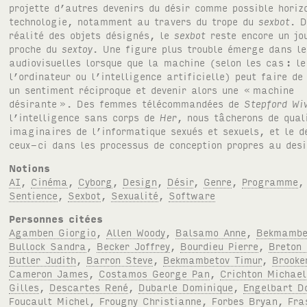
projette d’autres devenirs du désir comme possible horiz
technologie, notamment au travers du trope du
sexbot
. 
réalité des objets désignés, le
sexbot
reste encore un jo
proche du
sextoy
. Une figure plus trouble émerge dans le
audiovisuelles lorsque que la machine (selon les cas
: le
l’ordinateur ou l’intelligence artificielle) peut faire de
un sentiment réciproque et devenir alors une «
machine
désirante
». Des femmes télécommandées de
Stepford Wi
l’intelligence sans corps de
Her
, nous tâcherons de qual
imaginaires de l’informatique sexués et sexuels, et le d
ceux-ci dans les processus de conception propres au des
Notions
AI
,
Cinéma
,
Cyborg
,
Design
,
Désir
,
Genre
,
Programme
Sentience
,
Sexbot
,
Sexualité
,
Software
Personnes citées
Agamben Giorgio
,
Allen Woody
,
Balsamo Anne
,
Bekmambe
Bullock Sandra
,
Becker Joffrey
,
Bourdieu Pierre
,
Breton 
Butler Judith
,
Barron Steve
,
Bekmambetov Timur
,
Brooke
Cameron James
,
Costamos George Pan
,
Crichton Michael
Gilles
,
Descartes René
,
Dubarle Dominique
,
Engelbart D
Foucault Michel
,
Frougny Christianne
,
Forbes Bryan
,
Fra