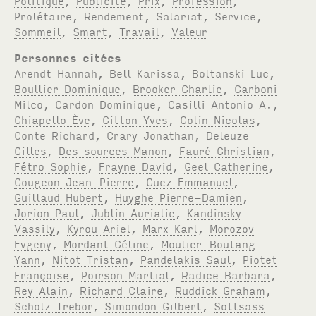
Prolétaire
,
Rendement
,
Salariat
,
Service
,
Sommeil
,
Smart
,
Travail
,
Valeur
Personnes citées
Arendt Hannah
,
Bell Karissa
,
Boltanski Luc
,
Boullier Dominique
,
Brooker Charlie
,
Carboni
Milco
,
Cardon Dominique
,
Casilli Antonio A.
,
Chiapello Ève
,
Citton Yves
,
Colin Nicolas
,
Conte Richard
,
Crary Jonathan
,
Deleuze
Gilles
,
Des sources Manon
,
Fauré Christian
,
Fétro Sophie
,
Frayne David
,
Geel Catherine
,
Gougeon Jean-Pierre
,
Guez Emmanuel
,
Guillaud Hubert
,
Huyghe Pierre-Damien
,
Jorion Paul
,
Jublin Aurialie
,
Kandinsky
Vassily
,
Kyrou Ariel
,
Marx Karl
,
Morozov
Evgeny
,
Mordant Céline
,
Moulier-Boutang
Yann
,
Nitot Tristan
,
Pandelakis Saul
,
Piotet
Françoise
,
Poirson Martial
,
Radice Barbara
,
Rey Alain
,
Richard Claire
,
Ruddick Graham
,
Scholz Trebor
,
Simondon Gilbert
,
Sottsass