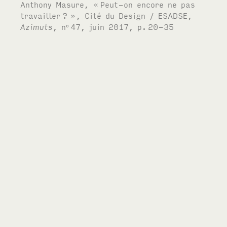
Anthony Masure, «
Peut-on encore ne pas
travailler
?
», Cité du Design /
ESADSE
,
Azimuts
, n
47, juin 2017, p.
20-35
o