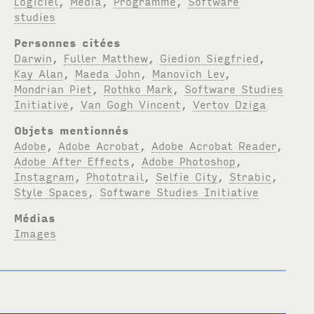
Logiciel
,
Média
,
Programme
,
Software
studies
Personnes citées
Darwin
,
Fuller Matthew
,
Giedion Siegfried
,
Kay Alan
,
Maeda John
,
Manovich Lev
,
Mondrian Piet
,
Rothko Mark
,
Software Studies
Initiative
,
Van Gogh Vincent
,
Vertov Dziga
Objets mentionnés
Adobe
,
Adobe Acrobat
,
Adobe Acrobat Reader
,
Adobe After Effects
,
Adobe Photoshop
,
Instagram
,
Phototrail
,
Selfie City
,
Strabic
,
Style Spaces
,
Software Studies Initiative
Médias
Images