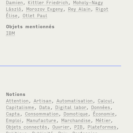
Damien
,
Kittler Friedrich
,
Moholy-Nagy
László
,
Morozov Evgeny
,
Rey Alain
,
Rigot
Élise
,
Otlet Paul
Objets mentionnés
IBM
Notions
Attention
,
Artisan
,
Automatisation
,
Calcul
,
Capitalisme
,
Data
,
Digital labor
,
Données
,
Capta
,
Consommation
,
Domotique
,
Économie
,
Emploi
,
Manufacture
,
Marchandise
,
Métier
,
Objets connectés
,
Ouvrier
,
PIB
,
Plateformes
,
Politique
,
Publicité
,
Prix
,
Profession
,