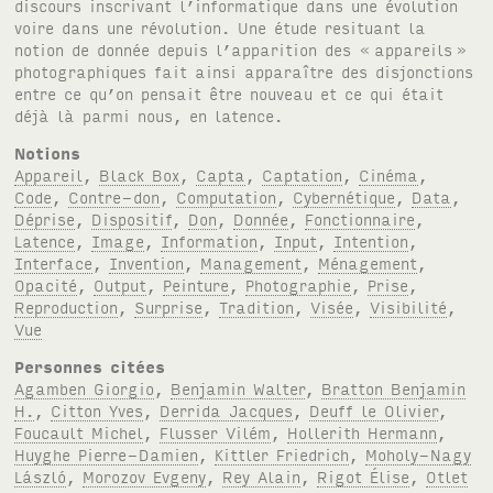
discours inscrivant l’informatique dans une évolution
voire dans une révolution. Une étude resituant la
notion de donnée depuis l’apparition des «
appareils
»
photographiques fait ainsi apparaître des disjonctions
entre ce qu’on pensait être nouveau et ce qui était
déjà là parmi nous, en latence.
Notions
Appareil
,
Black Box
,
Capta
,
Captation
,
Cinéma
,
Code
,
Contre-don
,
Computation
,
Cybernétique
,
Data
,
Déprise
,
Dispositif
,
Don
,
Donnée
,
Fonctionnaire
,
Latence
,
Image
,
Information
,
Input
,
Intention
,
Interface
,
Invention
,
Management
,
Ménagement
,
Opacité
,
Output
,
Peinture
,
Photographie
,
Prise
,
Reproduction
,
Surprise
,
Tradition
,
Visée
,
Visibilité
,
Vue
Personnes citées
Agamben Giorgio
,
Benjamin Walter
,
Bratton Benjamin
H.
,
Citton Yves
,
Derrida Jacques
,
Deuff le Olivier
,
Foucault Michel
,
Flusser Vilém
,
Hollerith Hermann
,
Huyghe Pierre-Damien
,
Kittler Friedrich
,
Moholy-Nagy
László
,
Morozov Evgeny
,
Rey Alain
,
Rigot Élise
,
Otlet