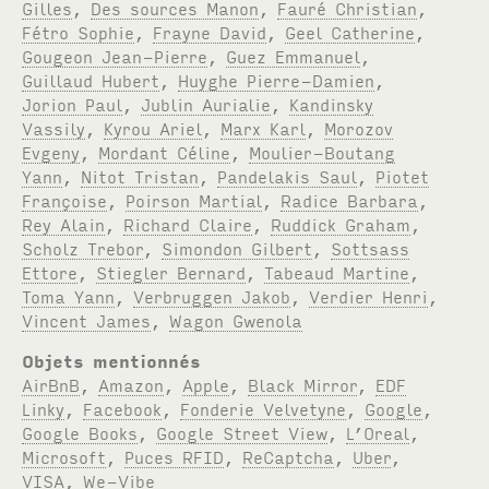
Gilles
,
Des sources Manon
,
Fauré Christian
,
Fétro Sophie
,
Frayne David
,
Geel Catherine
,
Gougeon Jean-Pierre
,
Guez Emmanuel
,
Guillaud Hubert
,
Huyghe Pierre-Damien
,
Jorion Paul
,
Jublin Aurialie
,
Kandinsky
Vassily
,
Kyrou Ariel
,
Marx Karl
,
Morozov
Evgeny
,
Mordant Céline
,
Moulier-Boutang
Yann
,
Nitot Tristan
,
Pandelakis Saul
,
Piotet
Françoise
,
Poirson Martial
,
Radice Barbara
,
Rey Alain
,
Richard Claire
,
Ruddick Graham
,
Scholz Trebor
,
Simondon Gilbert
,
Sottsass
Ettore
,
Stiegler Bernard
,
Tabeaud Martine
,
Toma Yann
,
Verbruggen Jakob
,
Verdier Henri
,
Vincent James
,
Wagon Gwenola
Objets mentionnés
AirBnB
,
Amazon
,
Apple
,
Black Mirror
,
EDF
Linky
,
Facebook
,
Fonderie Velvetyne
,
Google
,
Google Books
,
Google Street View
,
L’Oreal
,
Microsoft
,
Puces RFID
,
ReCaptcha
,
Uber
,
VISA
,
We-Vibe