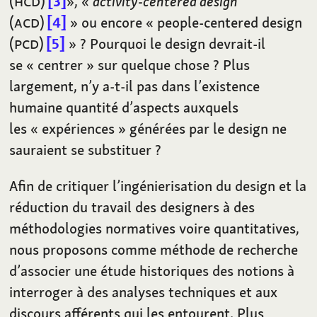
(
HCD
)
3
», «
activity-centered design
(
ACD
)
4
» ou encore «
people-centered design
(
PCD
)
5
»
? Pourquoi le design devrait-il
se «
centrer
» sur quelque chose
? Plus
largement, n’y a-t-il pas dans l’existence
humaine quantité d’aspects auxquels
les «
expériences
» générées par le design ne
sauraient se substituer
?
Afin de critiquer l’ingénierisation du design et la
réduction du travail des designers à des
méthodologies normatives voire quantitatives,
nous proposons comme méthode de recherche
d’associer une étude historiques des notions à
interroger à des analyses techniques et aux
discours afférents qui les entourent. Plus