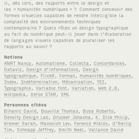
il, dès lors, des rapports entre le design et
les «
humanités numériques »
? Comment concevoir des
formes visuelles capables de rendre intelligible la
complexité des environnements techniques
contemporains
? Quels rôles un design typographique
au fait du numérique peut-il jouer dans l’élaboration
de langages visuels capables de pluraliser les
rapports au savoir
?
Notions
ANRT Nancy
,
Automatisme
,
Collecta
,
Concordances
,
Dataviz
,
Design d’informations
,
Design
typographique
,
FlickR
,
Format
,
Humanités numériques
,
Index
,
Indétermination
,
Mécanisation
,
TEI
,
Typographie
,
Variable font
,
Variation
,
Web 2.0
,
Wikipedia
,
Xerox STAR
,
XML
Personnes citées
Bihanic David
,
Bouville Thomas
,
Busa Roberto
,
Density Design Lab
,
Drucker Johanna
,
K. Dick Philip
,
Kremer Sarah
,
Manovich Lev
,
Ferencz Miklós
,
O’Reilly
Tim
,
Schnapp Jeffrey
,
Smith Neel
,
Vallance David