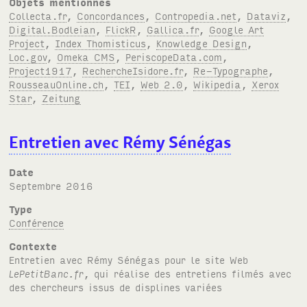
Objets mentionnés
Collecta.fr
,
Concordances
,
Contropedia.net
,
Dataviz
,
Digital.Bodleian
,
FlickR
,
Gallica.fr
,
Google Art
Project
,
Index Thomisticus
,
Knowledge Design
,
Loc.gov
,
Omeka CMS
,
PeriscopeData.com
,
Project1917
,
RechercheIsidore.fr
,
Re-Typographe
,
RousseauOnline.ch
,
TEI
,
Web 2.0
,
Wikipedia
,
Xerox
Star
,
Zeitung
Entretien avec Rémy Sénégas
Date
septembre 2016
Type
Conférence
Contexte
Entretien avec Rémy Sénégas pour le site Web
LePetitBanc.fr
, qui réalise des entretiens filmés avec
des chercheurs issus de displines variées