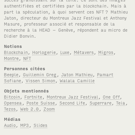
authentifiées et certifiées par la
blockchain
. Mais à
part la spéculation, à quoi servent ces
NFT
? Mathieu
Jaton, directeur du Montreux Jazz Festival et Anthony
Masure, professeur associé et responsable de la
recherche à la
HEAD
– Genève, répondent au micro de
Didier Bonvin.
Notions
Blockchain
,
Horlogerie
,
Luxe
,
Métavers
,
Migros
,
Montre
,
NFT
Personnes citées
Beeple
,
Guillemin Greg
,
Jaton Mathieu
,
Pamart
Sofiane
,
Vissen Simon
,
Walala Camille
Objets mentionnés
Bitcoin
,
Fortnite
,
Montreux Jazz Festival
,
One Off
,
Opensea
,
Poste Suisse
,
Second Life
,
Superrare
,
Teia
,
Tezos
,
Web 2.0
,
Zoom
Médias
Audio
,
MP3
,
Slides