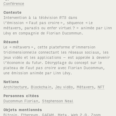
Conférence
Contexte
Intervention à la télévision
RTS
dans
l’émission «
Faut pas croire
», séquence «
Le
métavers, paradis ou enfer virtuel
?
» animée par Linn
Lévy en compagnie de Florian Ducommun.
Résumé
Le «
métavers
», cette plateforme d’immersion
tridimensionnelle connectant les réseaux sociaux, les
jeux vidéo et les applications – est appelée à devenir
l’économie du futur. Décryptage du concept sur le
plateau de
Faut pas croire
avec Florian Ducommun,
une émission animée par Linn Lévy.
Notions
Architecture
,
Blockchain
,
Jeu vidéo
,
Métavers
,
NFT
Personnes citées
Ducommun Florian
,
Stephenson Neal
Objets mentionnés
Bitcoin
,
Ethereum
,
GAFAM
,
Meta
,
Web 2.0
,
Zoom