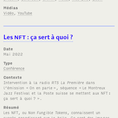
Médias
Vidéo
,
YouTube
Les
NFT
: ça sert à quoi
?
Date
mai 2022
Type
Conférence
Contexte
Intervention à la radio
RTS
La Première
dans
l’émission «
On en parle
», séquence «
Le Montreux
Jazz Festival et la Poste suisse se mettent aux
NFT
:
ça sert à quoi
?
».
Résumé
Les
NFT
, ou
Non Fungible Tokens
, connaissent un
succès grandissant sur la toile. Ce sont des images