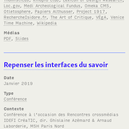
Loc.gov
,
Medi Archeological Fundus
,
Omeka CMS
,
Otletosphere
,
Papiers Althusser
,
Project 1917
,
RechercheIsidore.fr
,
The Art of Critique
,
VÉgA
,
Venice
Time Machine
,
Wikipedia
Médias
PDF
,
Slides
Repenser les interfaces du savoir
Date
janvier 2019
Type
Conférence
Contexte
Conférence à l’occasion des Rencontres crossmédias
IDEFI
Créa
TIC
, dir. Ghislaine Azémard & Arnaud
Laborderie,
MSH
Paris Nord