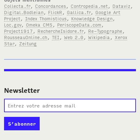
Collecta.fr
,
Concordances
,
Contropedia.net
,
Dataviz
,
Digital.Bodleian
,
FlickR
,
Gallica.fr
,
Google Art
Project
,
Index Thomisticus
,
Knowledge Design
,
Loc.gov
,
Omeka CMS
,
PeriscopeData.com
,
Project1917
,
RechercheIsidore.fr
,
Re-Typographe
,
RousseauOnline.ch
,
TEI
,
Web 2.0
,
Wikipedia
,
Xerox
Star
,
Zeitung
Newsletter