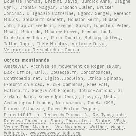
Bouville Thomas
,
Březina David
,
Burdick Anne
,
Diagne
Cyril
,
Drámák Magyar
,
Drochon Julien
,
Drucker
Johanna
,
D'Ignazio Catherine
,
Egorov Sergei
,
Ferencz
Miklós
,
Goldsmith Kenneth
,
Houston Keith
,
Hudson
John
,
Kaplan Frederic
,
Kremer Sarah
,
Lunenfeld Peter
,
Mourat Robin de
,
Mounier Pierre
,
Presner Todd
,
Rechsteiner Tobias
,
Ricci Donato
,
Schnapp Jeffrey
,
Tallon Roger
,
Thély Nicolas
,
Vallance David
,
Veliganilao Reisenbichler Godiva
Objets mentionnés
Amstelvar
,
Archives en mouvement de Roger Tallon
,
Back Office
,
Brill
,
Collecta.fr
,
Concordances
,
Contropedia.net
,
Digital.Bodleian
,
Ethica Spinoza
,
Exploration vidéo
,
FlickR Commons
,
Free Fall
,
Gallica.fr
,
Google Art Project
,
Gotico-Antiqua
,
GT
Zirkon
,
Jozef
,
Knowledge Design
,
Lov.gov
,
Media
Archeological Fundus
,
Neacademia
,
Omeka CMS
,
Papiers Althusser
,
Pierce Edition Project
,
Project1917.ru
,
RechercheIsidore.fr
,
Re-Typographe
,
RousseauOnline.ch
,
Shady Characters
,
Skolar
,
VÉgA
,
Venice Time Machine
,
Vox Machines
,
Walther
,
Wespr
,
Wikipedia
,
wwwwwwwww.jodi.org