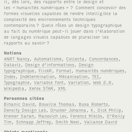
il, dès lors, des rapports entre le design et
les «
humanités numériques »
? Comment concevoir des
formes visuelles capables de rendre intelligible la
complexité des environnements techniques
contemporains
? Quels rôles un design typographique
au fait du numérique peut-il jouer dans l’élaboration
de langages visuels capables de pluraliser les
rapports au savoir
?
Notions
ANRT Nancy
,
Automatisme
,
Collecta
,
Concordances
,
Dataviz
,
Design d’informations
,
Design
typographique
,
FlickR
,
Format
,
Humanités numériques
,
Index
,
Indétermination
,
Mécanisation
,
TEI
,
Typographie
,
Variable font
,
Variation
,
Web 2.0
,
Wikipedia
,
Xerox STAR
,
XML
Personnes citées
Bihanic David
,
Bouville Thomas
,
Busa Roberto
,
Density Design Lab
,
Drucker Johanna
,
K. Dick Philip
,
Kremer Sarah
,
Manovich Lev
,
Ferencz Miklós
,
O’Reilly
Tim
,
Schnapp Jeffrey
,
Smith Neel
,
Vallance David
Objets mentionnés