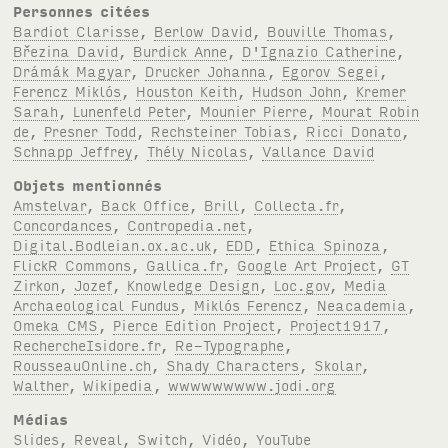
Personnes citées
Bardiot Clarisse
,
Berlow David
,
Bouville Thomas
,
Březina David
,
Burdick Anne
,
D'Ignazio Catherine
,
Drámák Magyar
,
Drucker Johanna
,
Egorov Segei
,
Ferencz Miklós
,
Houston Keith
,
Hudson John
,
Kremer
Sarah
,
Lunenfeld Peter
,
Mounier Pierre
,
Mourat Robin
de
,
Presner Todd
,
Rechsteiner Tobias
,
Ricci Donato
,
Schnapp Jeffrey
,
Thély Nicolas
,
Vallance David
Objets mentionnés
Amstelvar
,
Back Office
,
Brill
,
Collecta.fr
,
Concordances
,
Contropedia.net
,
Digital.Bodleian.ox.ac.uk
,
EDD
,
Ethica Spinoza
,
FlickR Commons
,
Gallica.fr
,
Google Art Project
,
GT
Zirkon
,
Jozef
,
Knowledge Design
,
Loc.gov
,
Media
Archaeological Fundus
,
Miklós Ferencz
,
Neacademia
,
Omeka CMS
,
Pierce Edition Project
,
Project1917
,
RechercheIsidore.fr
,
Re-Typographe
,
RousseauOnline.ch
,
Shady Characters
,
Skolar
,
Walther
,
Wikipedia
,
wwwwwwwww.jodi.org
Médias
Slides
,
Reveal
,
Switch
,
Vidéo
,
YouTube