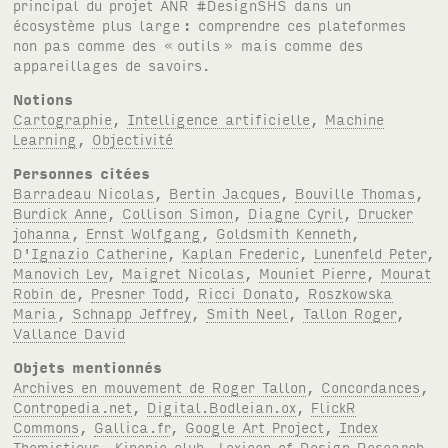
principal du projet
ANR
#Design
SHS
dans un
écosystème plus large
: comprendre ces plateformes
non pas comme des «
outils
» mais comme des
appareillages de savoirs.
Notions
Cartographie
,
Intelligence artificielle
,
Machine
Learning
,
Objectivité
Personnes citées
Barradeau Nicolas
,
Bertin Jacques
,
Bouville Thomas
,
Burdick Anne
,
Collison Simon
,
Diagne Cyril
,
Drucker
johanna
,
Ernst Wolfgang
,
Goldsmith Kenneth
,
D'Ignazio Catherine
,
Kaplan Frederic
,
Lunenfeld Peter
,
Manovich Lev
,
Maigret Nicolas
,
Mouniet Pierre
,
Mourat
Robin de
,
Presner Todd
,
Ricci Donato
,
Roszkowska
Maria
,
Schnapp Jeffrey
,
Smith Neel
,
Tallon Roger
,
Vallance David
Objets mentionnés
Archives en mouvement de Roger Tallon
,
Concordances
,
Contropedia.net
,
Digital.Bodleian.ox
,
FlickR
Commons
,
Gallica.fr
,
Google Art Project
,
Index
Thomisticus
,
Kinopio club
,
Lexicon of Design Research
,