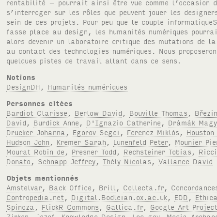
rentabilité – pourrait ainsi être vue comme l’occasion 
s’interroger sur les rôles que peuvent jouer les designer
sein de ces projets. Pour peu que le couple informatique
fasse place au design, les humanités numériques pourra
alors devenir un laboratoire critique des mutations de la
au contact des technologies numériques. Nous proposeron
quelques pistes de travail allant dans ce sens.
Notions
DesignDH
,
Humanités numériques
Personnes citées
Bardiot Clarisse
,
Berlow David
,
Bouville Thomas
,
Březi
David
,
Burdick Anne
,
D'Ignazio Catherine
,
Drámák Magy
Drucker Johanna
,
Egorov Segei
,
Ferencz Miklós
,
Houston 
Hudson John
,
Kremer Sarah
,
Lunenfeld Peter
,
Mounier Pie
Mourat Robin de
,
Presner Todd
,
Rechsteiner Tobias
,
Ricc
Donato
,
Schnapp Jeffrey
,
Thély Nicolas
,
Vallance David
Objets mentionnés
Amstelvar
,
Back Office
,
Brill
,
Collecta.fr
,
Concordance
Contropedia.net
,
Digital.Bodleian.ox.ac.uk
,
EDD
,
Ethic
Spinoza
,
FlickR Commons
,
Gallica.fr
,
Google Art Projec
Zirkon
,
Jozef
,
Knowledge Design
,
Loc.gov
,
Media Archae