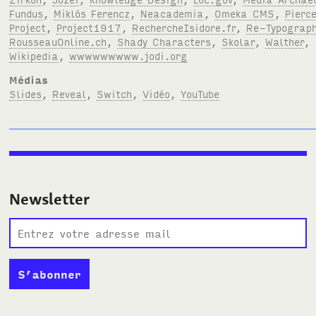
Fundus
,
Miklós Ferencz
,
Neacademia
,
Omeka CMS
,
Pierc
Project
,
Project1917
,
RechercheIsidore.fr
,
Re-Typograp
RousseauOnline.ch
,
Shady Characters
,
Skolar
,
Walther
,
Wikipedia
,
wwwwwwwww.jodi.org
Médias
Slides
,
Reveal
,
Switch
,
Vidéo
,
YouTube
Newsletter