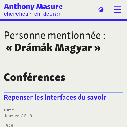
Anthony Masure
chercheur en design
Personne mentionnée
:
«
Drámák Magyar
»
Conférences
Repenser les interfaces du savoir
Date
janvier 2019
Type