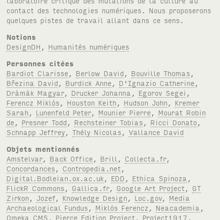
laboratoire critique des mutations de la culture au
contact des technologies numériques. Nous proposerons
quelques pistes de travail allant dans ce sens.
Notions
DesignDH
,
Humanités numériques
Personnes citées
Bardiot Clarisse
,
Berlow David
,
Bouville Thomas
,
Březina David
,
Burdick Anne
,
D'Ignazio Catherine
,
Drámák Magyar
,
Drucker Johanna
,
Egorov Segei
,
Ferencz Miklós
,
Houston Keith
,
Hudson John
,
Kremer
Sarah
,
Lunenfeld Peter
,
Mounier Pierre
,
Mourat Robin
de
,
Presner Todd
,
Rechsteiner Tobias
,
Ricci Donato
,
Schnapp Jeffrey
,
Thély Nicolas
,
Vallance David
Objets mentionnés
Amstelvar
,
Back Office
,
Brill
,
Collecta.fr
,
Concordances
,
Contropedia.net
,
Digital.Bodleian.ox.ac.uk
,
EDD
,
Ethica Spinoza
,
FlickR Commons
,
Gallica.fr
,
Google Art Project
,
GT
Zirkon
,
Jozef
,
Knowledge Design
,
Loc.gov
,
Media
Archaeological Fundus
,
Miklós Ferencz
,
Neacademia
,
Omeka CMS
,
Pierce Edition Project
,
Project1917
,