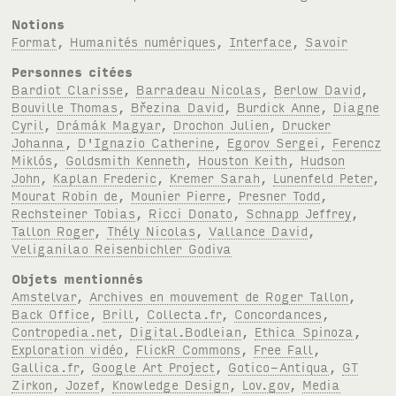
Notions
Format
,
Humanités numériques
,
Interface
,
Savoir
Personnes citées
Bardiot Clarisse
,
Barradeau Nicolas
,
Berlow David
,
Bouville Thomas
,
Březina David
,
Burdick Anne
,
Diagne
Cyril
,
Drámák Magyar
,
Drochon Julien
,
Drucker
Johanna
,
D'Ignazio Catherine
,
Egorov Sergei
,
Ferencz
Miklós
,
Goldsmith Kenneth
,
Houston Keith
,
Hudson
John
,
Kaplan Frederic
,
Kremer Sarah
,
Lunenfeld Peter
,
Mourat Robin de
,
Mounier Pierre
,
Presner Todd
,
Rechsteiner Tobias
,
Ricci Donato
,
Schnapp Jeffrey
,
Tallon Roger
,
Thély Nicolas
,
Vallance David
,
Veliganilao Reisenbichler Godiva
Objets mentionnés
Amstelvar
,
Archives en mouvement de Roger Tallon
,
Back Office
,
Brill
,
Collecta.fr
,
Concordances
,
Contropedia.net
,
Digital.Bodleian
,
Ethica Spinoza
,
Exploration vidéo
,
FlickR Commons
,
Free Fall
,
Gallica.fr
,
Google Art Project
,
Gotico-Antiqua
,
GT
Zirkon
,
Jozef
,
Knowledge Design
,
Lov.gov
,
Media