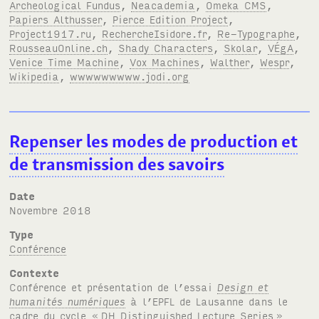
Archeological Fundus
,
Neacademia
,
Omeka CMS
,
Papiers Althusser
,
Pierce Edition Project
,
Project1917.ru
,
RechercheIsidore.fr
,
Re-Typographe
,
RousseauOnline.ch
,
Shady Characters
,
Skolar
,
VÉgA
,
Venice Time Machine
,
Vox Machines
,
Walther
,
Wespr
,
Wikipedia
,
wwwwwwwww.jodi.org
Repenser les modes de production et
de transmission des savoirs
Date
novembre 2018
Type
Conférence
Contexte
Conférence et présentation de l’essai
Design et
humanités numériques
à l’
EPFL
de Lausanne dans le
cadre du cycle «
DH
Distinguished Lecture Series
»