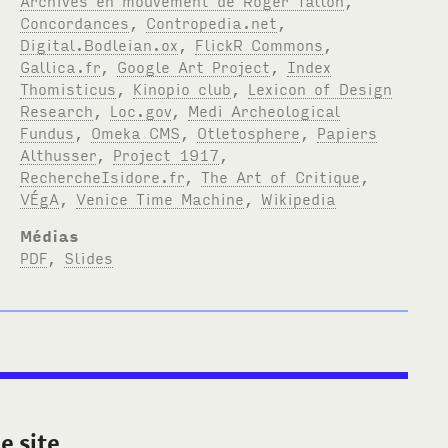
Concordances
,
Contropedia.net
,
Digital.Bodleian.ox
,
FlickR Commons
,
Gallica.fr
,
Google Art Project
,
Index
Thomisticus
,
Kinopio club
,
Lexicon of Design
Research
,
Loc.gov
,
Medi Archeological
Fundus
,
Omeka CMS
,
Otletosphere
,
Papiers
Althusser
,
Project 1917
,
RechercheIsidore.fr
,
The Art of Critique
,
VÉgA
,
Venice Time Machine
,
Wikipedia
Médias
PDF
,
Slides
e site