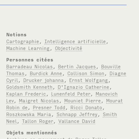
Notions
Cartographie
,
Intelligence artificielle
,
Machine Learning
,
Objectivité
Personnes citées
Barradeau Nicolas
,
Bertin Jacques
,
Bouville
Thomas
,
Burdick Anne
,
Collison Simon
,
Diagne
Cyril
,
Drucker johanna
,
Ernst Wolfgang
,
Goldsmith Kenneth
,
D'Ignazio Catherine
,
Kaplan Frederic
,
Lunenfeld Peter
,
Manovich
Lev
,
Maigret Nicolas
,
Mouniet Pierre
,
Mourat
Robin de
,
Presner Todd
,
Ricci Donato
,
Roszkowska Maria
,
Schnapp Jeffrey
,
Smith
Neel
,
Tallon Roger
,
Vallance David
Objets mentionnés
Archives en mouvement de Roger Tallon
,