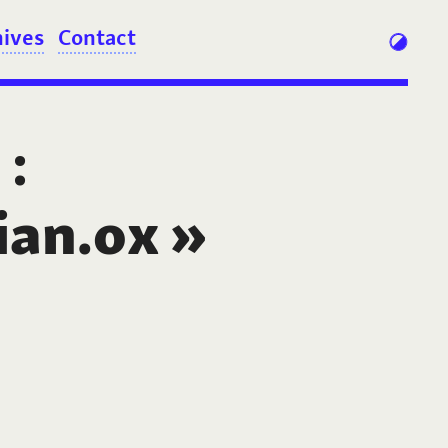
hives
Contact
:
ian.ox
»