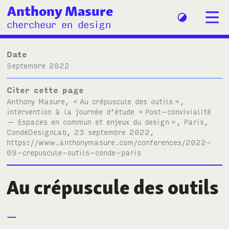
Anthony Masure
chercheur en design
Date
septembre 2022
Citer cette page
Anthony Masure, «
Au crépuscule des outils
»,
intervention à la journée d’étude «
Post–convivialité
— Espaces en commun et enjeux du design
», Paris,
CondéDesignLab, 23 septembre 2022,
https://www.anthonymasure.com/conferences/2022-
09-crepuscule-outils-conde-paris
Au crépuscule des outils