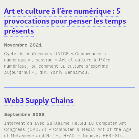
Art et culture à l’ère numérique
: 5
provocations pour penser les temps
présents
novembre 2021
Cycle de conférences
UNIGE
«
Comprendre le
numérique
», session «
Art et culture à l’ère
numérique, ou comment la culture s’exprime
aujourd’hui
», dir. Yaniv Benhamou.
Web3 Supply Chains
septembre 2022
Intervention avec Guillaume Helleu au
Computer Art
Congress
(
CAC.7
) «
Computer
&
Media Art at the Age
of Metaverse and
NFT
»,
HEAD
– Genève,
HES-SO
.