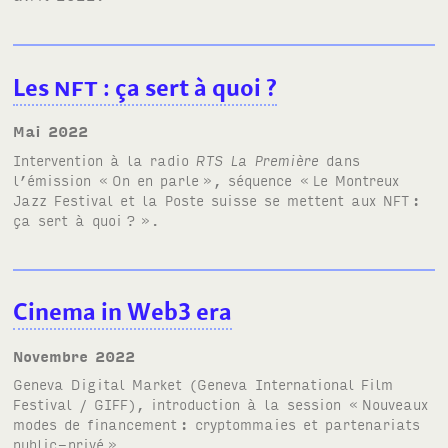
Les
NFT
: ça sert à quoi
?
mai 2022
Intervention à la radio
RTS
La Première
dans
l’émission «
On en parle
», séquence «
Le Montreux
Jazz Festival et la Poste suisse se mettent aux
NFT
:
ça sert à quoi
?
».
Cinema in Web3 era
novembre 2022
Geneva Digital Market (Geneva International Film
Festival /
GIFF
), introduction à la session
«
Nouveaux
modes de financement
: cryptommaies et partenariats
public-privé
»
.