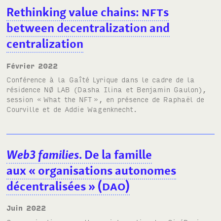
Rethinking value chains:
NFT
s
between decentralization and
centralization
février 2022
Conférence à la Gaîté Lyrique dans le cadre de la
résidence
NØ LAB
(Dasha Ilina et Benjamin Gaulon),
session «
What the
NFT
», en présence de Raphaël de
Courville et de Addie Wagenknecht.
Web3 families
. De la famille
aux «
organisations autonomes
décentralisées
» (
DAO
)
juin 2022