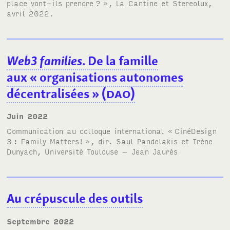
place vont-ils prendre
?
», La Cantine et Stereolux,
avril 2022.
Web3 families
. De la famille
aux «
organisations autonomes
décentralisées
» (
DAO
)
juin 2022
Communication au colloque international «
CinéDesign
3
: Family Matters!
», dir. Saul Pandelakis et Irène
Dunyach, Université Toulouse – Jean Jaurès
Au crépuscule des outils
septembre 2022