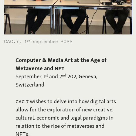
CAC.7, 1
septembre 2022
er
Computer & Media Art at the Age of
Metaverse and
NFT
September 1
and 2
202, Geneva,
st
nd
Switzerland
CAC.7
wishes to delve into how digital arts
allow for the exploration of new creative,
cultural, economic and legal paradigms in
relation to the rise of metaverses and
NFTs.