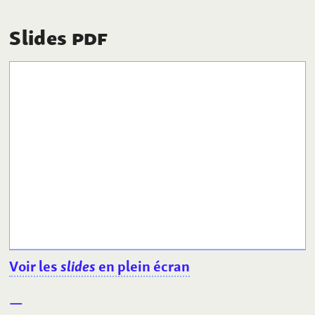
Slides
PDF
Voir les
slides
en plein écran