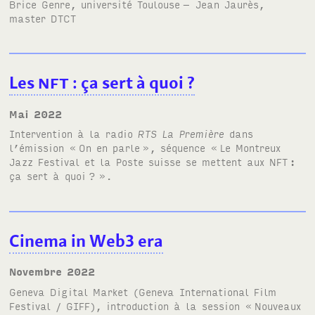
Brice Genre, université Toulouse
– Jean Jaurès,
master
DTCT
Les
NFT
: ça sert à quoi
?
mai 2022
Intervention à la radio
RTS
La Première
dans
l’émission «
On en parle
», séquence «
Le Montreux
Jazz Festival et la Poste suisse se mettent aux
NFT
:
ça sert à quoi
?
».
Cinema in Web3 era
novembre 2022
Geneva Digital Market (Geneva International Film
Festival /
GIFF
), introduction à la session
«
Nouveaux