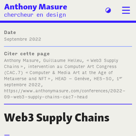
Anthony Masure
chercheur en design
Date
septembre 2022
Citer cette page
Anthony Masure, Guillaume Helleu, «
Web3 Supply
Chains
», intervention au Computer Art Congress
(
CAC.7
) «
Computer
&
Media Art at the Age of
Metaverse and
NFT
»,
HEAD
– Genève,
HES-SO
, 1
er
septembre 2022,
https://www.anthonymasure.com/conferences/2022-
09-web3-supply-chains-cac7-head
Web3 Supply Chains