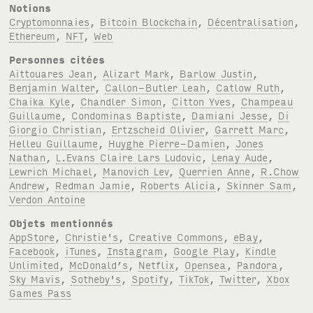
Notions
Cryptomonnaies
,
Bitcoin Blockchain
,
Décentralisation
,
Ethereum
,
NFT
,
Web
Personnes citées
Aittouares Jean
,
Alizart Mark
,
Barlow Justin
,
Benjamin Walter
,
Callon-Butler Leah
,
Catlow Ruth
,
Chaika Kyle
,
Chandler Simon
,
Citton Yves
,
Champeau
Guillaume
,
Condominas Baptiste
,
Damiani Jesse
,
Di
Giorgio Christian
,
Ertzscheid Olivier
,
Garrett Marc
,
Helleu Guillaume
,
Huyghe Pierre-Damien
,
Jones
Nathan
,
L.Evans Claire Lars Ludovic
,
Lenay Aude
,
Lewrich Michael
,
Manovich Lev
,
Querrien Anne
,
R.Chow
Andrew
,
Redman Jamie
,
Roberts Alicia
,
Skinner Sam
,
Verdon Antoine
Objets mentionnés
AppStore
,
Christie's
,
Creative Commons
,
eBay
,
Facebook
,
iTunes
,
Instagram
,
Google Play
,
Kindle
Unlimited
,
McDonald’s
,
Netflix
,
Opensea
,
Pandora
,
Sky Mavis
,
Sotheby's
,
Spotify
,
TikTok
,
Twitter
,
Xbox
Games Pass