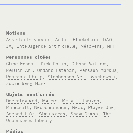
Notions
Assistants vocaux
,
Audio
,
Blockchain
,
DAO
,
IA
,
Intelligence artificielle
,
Métavers
,
NFT
Personnes citées
Cline Ernest
,
Dick Philip
,
Gibson William
,
Meilich Ari
,
Ordano Esteban
,
Persson Markus
,
Rosedale Philip
,
Stephenson Neil
,
Wachowski
,
Zuckerberg Mark
Objets mentionnés
Decentraland
,
Matrix
,
Meta - Horizon
,
Minecraft
,
Neuromanceur
,
Ready Player One
,
Second Life
,
Simulacres
,
Snow Crash
,
The
Uncensored Library
Médias