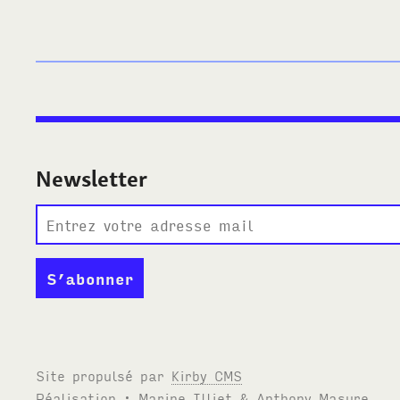
Newsletter
Site propulsé par
Kirby
CMS
Réalisation : Marine Illiet
&
Anthony Masure