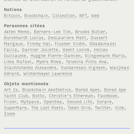
Notions
Bitcoin
,
Blockchain
,
Collection
,
NFT
,
Web
Personnes citées
Akten Memo
,
Berners-Lee Tim
,
Brooks Butler
,
Burckhardt Lucius
,
DesLauriers Matt
,
Dussert
Margaux
,
Finney Hal
,
Flusser Vilém
,
Gbadamassi
Falila
,
Garnier Juliette
,
Geert Lovink
,
Helleu
Guillaume
,
Huyghe Pierre-Damien
,
Klingemann Mario
,
Lima Rafael
,
Myers Rhea
,
Teixeira Pinto Ana
,
Stachtchenko Alexandre
,
Sundaresan Vignesh
,
Wacjman
Gérard
,
Wintermeyer Lawrence
Objets mentionnés
Art Is
,
Blockchain Aesthetics
,
Bored Apes
,
Bored Ape
Yacht Club
,
Botto
,
Christie's Ethereum
,
Facebook
,
Flickr
,
MySpace
,
OpenSea
,
Second Life
,
Sorare
,
SuperRare
,
The Lost Poets
,
Token Grid
,
Twitter
,
Vine
,
Zoom