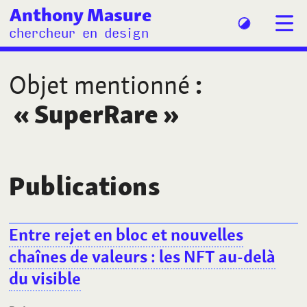
Anthony Masure
chercheur en design
Objet mentionné
:
«
SuperRare
»
Publications
Entre rejet en bloc et nouvelles
chaînes de valeurs
: les NFT au-delà
du visible