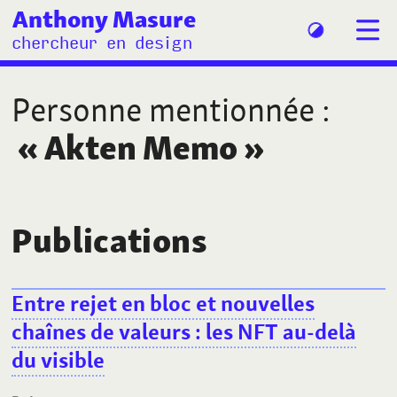
Anthony Masure
chercheur en design
Personne mentionnée
:
«
Akten Memo
»
Publications
Entre rejet en bloc et nouvelles
chaînes de valeurs
: les NFT au-delà
du visible