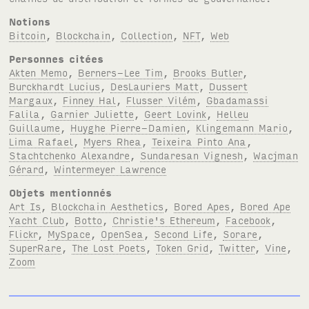
Notions
Bitcoin
,
Blockchain
,
Collection
,
NFT
,
Web
Personnes citées
Akten Memo
,
Berners-Lee Tim
,
Brooks Butler
,
Burckhardt Lucius
,
DesLauriers Matt
,
Dussert
Margaux
,
Finney Hal
,
Flusser Vilém
,
Gbadamassi
Falila
,
Garnier Juliette
,
Geert Lovink
,
Helleu
Guillaume
,
Huyghe Pierre-Damien
,
Klingemann Mario
,
Lima Rafael
,
Myers Rhea
,
Teixeira Pinto Ana
,
Stachtchenko Alexandre
,
Sundaresan Vignesh
,
Wacjman
Gérard
,
Wintermeyer Lawrence
Objets mentionnés
Art Is
,
Blockchain Aesthetics
,
Bored Apes
,
Bored Ape
Yacht Club
,
Botto
,
Christie's Ethereum
,
Facebook
,
Flickr
,
MySpace
,
OpenSea
,
Second Life
,
Sorare
,
SuperRare
,
The Lost Poets
,
Token Grid
,
Twitter
,
Vine
,
Zoom