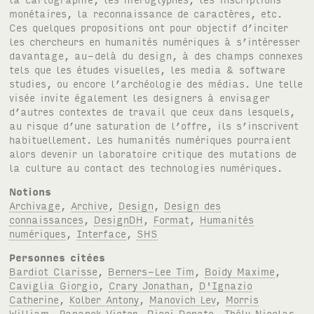
Notions
Archivage
,
Archive
,
Design
,
Design des
connaissances
,
DesignDH
,
Format
,
Humanités
numériques
,
Interface
,
SHS
Personnes citées
Bardiot Clarisse
,
Berners-Lee Tim
,
Boidy Maxime
,
Caviglia Giorgio
,
Crary Jonathan
,
D'Ignazio
Catherine
,
Kolber Antony
,
Manovich Lev
,
Morris
William
,
Papanek Victor
,
Ricci Donato
,
Thély Nicolas
,