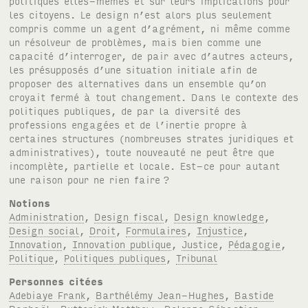
politiques elles-mêmes et sur leurs implications pour
les citoyens. Le design n’est alors plus seulement
compris comme un agent d’agrément, ni même comme
un résolveur de problèmes, mais bien comme une
capacité d’interroger, de pair avec d’autres acteurs,
les présupposés d’une situation initiale afin de
proposer des alternatives dans un ensemble qu’on
croyait fermé à tout changement. Dans le contexte des
politiques publiques, de par la diversité des
professions engagées et de l’inertie propre à
certaines structures (nombreuses strates juridiques et
administratives), toute nouveauté ne peut être que
incomplète, partielle et locale. Est-ce pour autant
une raison pour ne rien faire
?
Notions
Administration
,
Design fiscal
,
Design knowledge
,
Design social
,
Droit
,
Formulaires
,
Injustice
,
Innovation
,
Innovation publique
,
Justice
,
Pédagogie
,
Politique
,
Politiques publiques
,
Tribunal
Personnes citées
Adebiaye Frank
,
Barthélémy Jean-Hughes
,
Bastide