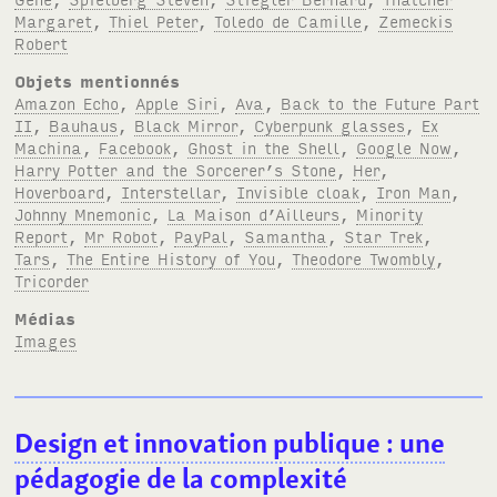
Margaret
,
Thiel Peter
,
Toledo de Camille
,
Zemeckis
Robert
Objets mentionnés
Amazon Echo
,
Apple Siri
,
Ava
,
Back to the Future Part
II
,
Bauhaus
,
Black Mirror
,
Cyberpunk glasses
,
Ex
Machina
,
Facebook
,
Ghost in the Shell
,
Google Now
,
Harry Potter and the Sorcerer’s Stone
,
Her
,
Hoverboard
,
Interstellar
,
Invisible cloak
,
Iron Man
,
Johnny Mnemonic
,
La Maison d’Ailleurs
,
Minority
Report
,
Mr Robot
,
PayPal
,
Samantha
,
Star Trek
,
Tars
,
The Entire History of You
,
Theodore Twombly
,
Tricorder
Médias
Images
Design et innovation publique
: une
pédagogie de la complexité