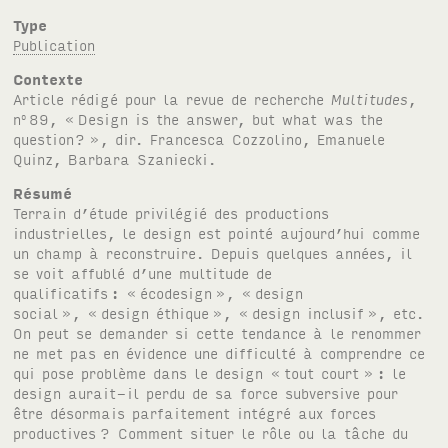
Type
Publication
Contexte
Article rédigé pour la revue de recherche
Multitudes
,
n
89, «
Design is the answer, but what was the
o
question?
», dir. Francesca Cozzolino, Emanuele
Quinz, Barbara Szaniecki.
Résumé
Terrain d’étude privilégié des productions
industrielles, le design est pointé aujourd’hui comme
un champ à reconstruire. Depuis quelques années, il
se voit affublé d’une multitude de
qualificatifs
: «
écodesign
», «
design
social
», «
design éthique
», «
design inclusif
», etc.
On peut se demander si cette tendance à le renommer
ne met pas en évidence une difficulté à comprendre ce
qui pose problème dans le design «
tout court »
: le
design aurait‑il perdu de sa force subversive pour
être désormais parfaitement intégré aux forces
productives
? Comment situer le rôle ou la tâche du