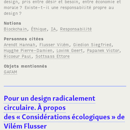
design, pris entre désir et besoin, entre économie et
morale
? Existe‑t‑il une responsabilité propre au
design
?
Notions
Blockchain
,
Éthique
,
IA
,
Responsabilité
Personnes citées
Arendt Hannah
,
Flusser Vilém
,
Giedion Siegfried
,
Huyghe Pierre-Damien
,
Lovink Geert
,
Papanek Victor
,
Ricoeur Paul
,
Sottsass Ettore
Objets mentionnés
GAFAM
Pour un design radicalement
circulaire. À propos
des «
Considérations écologiques
» de
Vilém Flusser