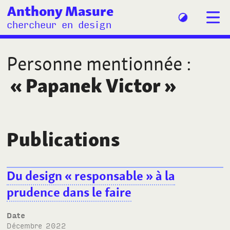
Anthony Masure
chercheur en design
Personne mentionnée
:
«
Papanek Victor
»
Publications
Du design «
responsable
» à la
prudence dans le faire
Date
décembre 2022