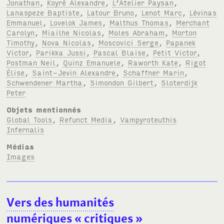
Jonathan
,
Koyré Alexandre
,
L’Atelier Paysan
,
Lanaspeze Baptiste
,
Latour Bruno
,
Lenot Marc
,
Lévinas
Emmanuel
,
Lovelok James
,
Malthus Thomas
,
Merchant
Carolyn
,
Miailhe Nicolas
,
Moles Abraham
,
Morton
Timothy
,
Nova Nicolas
,
Moscovici Serge
,
Papanek
Victor
,
Parikka Jussi
,
Pascal Blaise
,
Petit Victor
,
Postman Neil
,
Quinz Emanuele
,
Raworth Kate
,
Rigot
Élise
,
Saint-Jevin Alexandre
,
Schaffner Marin
,
Schwendener Martha
,
Simondon Gilbert
,
Sloterdijk
Peter
Objets mentionnés
Global Tools
,
Refunct Media
,
Vampyroteuthis
Infernalis
Médias
Images
Vers des humanités
numériques «
critiques
»