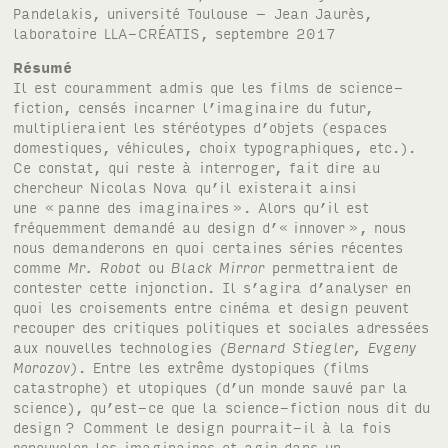
Pandelakis, université Toulouse – Jean Jaurès,
laboratoire LLA-CRÉATIS, septembre 2017
Résumé
Il est couramment admis que les films de science-
fiction, censés incarner l’imaginaire du futur,
multiplieraient les stéréotypes d’objets (espaces
domestiques, véhicules, choix typographiques, etc.).
Ce constat, qui reste à interroger, fait dire au
chercheur Nicolas Nova qu’il existerait ainsi
une «
panne des imaginaires
». Alors qu’il est
fréquemment demandé au design d’« innover
», nous
nous demanderons en quoi certaines séries récentes
comme
Mr. Robot
ou
Black Mirror
permettraient de
contester cette injonction. Il s’agira d’analyser en
quoi les croisements entre cinéma et design peuvent
recouper des critiques politiques et sociales adressées
aux nouvelles technologies
(Bernard Stiegler, Evgeny
Morozov)
. Entre les extrême dystopiques (films
catastrophe) et utopiques (d’un monde sauvé par la
science), qu’est-ce que la science-fiction nous dit du
design
? Comment le design pourrait-il à la fois
renouveler les imaginaires et agir dans un