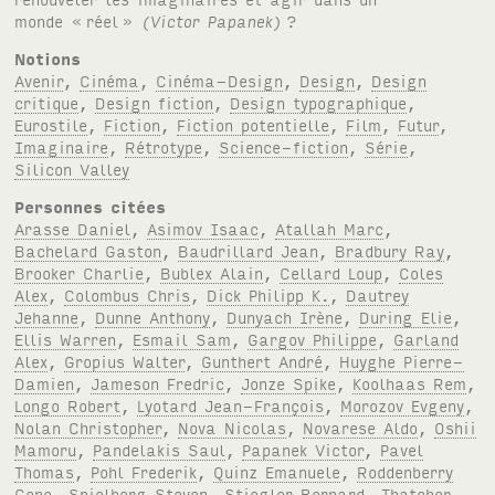
monde «
réel
»
(Victor Papanek)
?
Notions
Avenir
,
Cinéma
,
Cinéma-Design
,
Design
,
Design
critique
,
Design fiction
,
Design typographique
,
Eurostile
,
Fiction
,
Fiction potentielle
,
Film
,
Futur
,
Imaginaire
,
Rétrotype
,
Science-fiction
,
Série
,
Silicon Valley
Personnes citées
Arasse Daniel
,
Asimov Isaac
,
Atallah Marc
,
Bachelard Gaston
,
Baudrillard Jean
,
Bradbury Ray
,
Brooker Charlie
,
Bublex Alain
,
Cellard Loup
,
Coles
Alex
,
Colombus Chris
,
Dick Philipp K.
,
Dautrey
Jehanne
,
Dunne Anthony
,
Dunyach Irène
,
During Elie
,
Ellis Warren
,
Esmail Sam
,
Gargov Philippe
,
Garland
Alex
,
Gropius Walter
,
Gunthert André
,
Huyghe Pierre-
Damien
,
Jameson Fredric
,
Jonze Spike
,
Koolhaas Rem
,
Longo Robert
,
Lyotard Jean-François
,
Morozov Evgeny
,
Nolan Christopher
,
Nova Nicolas
,
Novarese Aldo
,
Oshii
Mamoru
,
Pandelakis Saul
,
Papanek Victor
,
Pavel
Thomas
,
Pohl Frederik
,
Quinz Emanuele
,
Roddenberry
Gene
,
Spielberg Steven
,
Stiegler Bernard
,
Thatcher