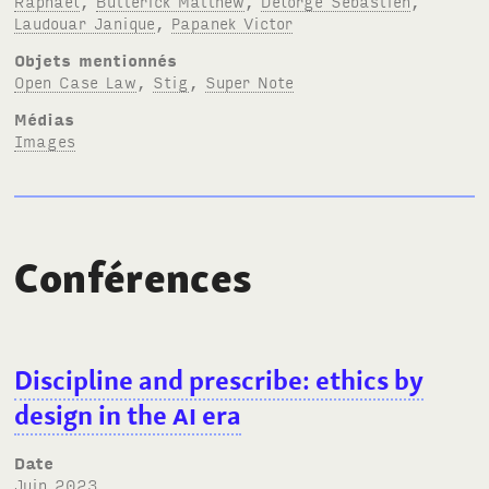
Raphaël
,
Butterick Matthew
,
Delorge Sébastien
,
Laudouar Janique
,
Papanek Victor
Objets mentionnés
Open Case Law
,
Stig
,
Super Note
Médias
Images
Conférences
Discipline and prescribe: ethics by
design in the
AI
era
Date
juin 2023