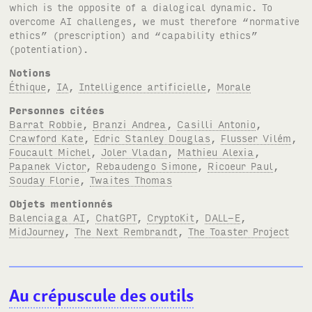
which is the opposite of a dialogical dynamic. To
overcome AI challenges, we must therefore “normative
ethics” (prescription) and “capability ethics”
(potentiation).
Notions
Éthique
,
IA
,
Intelligence artificielle
,
Morale
Personnes citées
Barrat Robbie
,
Branzi Andrea
,
Casilli Antonio
,
Crawford Kate
,
Edric Stanley Douglas
,
Flusser Vilém
,
Foucault Michel
,
Joler Vladan
,
Mathieu Alexia
,
Papanek Victor
,
Rebaudengo Simone
,
Ricoeur Paul
,
Souday Florie
,
Twaites Thomas
Objets mentionnés
Balenciaga AI
,
ChatGPT
,
CryptoKit
,
DALL-E
,
MidJourney
,
The Next Rembrandt
,
The Toaster Project
Au crépuscule des outils