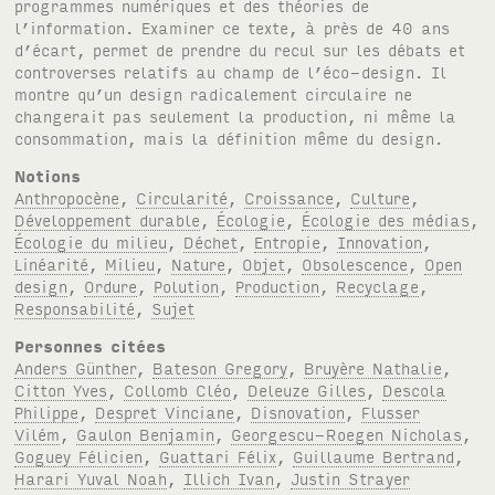
programmes numériques et des théories de
l’information. Examiner ce texte, à près de 40 ans
d’écart, permet de prendre du recul sur les débats et
controverses relatifs au champ de l’éco-design. Il
montre qu’un design radicalement circulaire ne
changerait pas seulement la production, ni même la
consommation, mais la définition même du design.
Notions
Anthropocène
,
Circularité
,
Croissance
,
Culture
,
Développement durable
,
Écologie
,
Écologie des médias
,
Écologie du milieu
,
Déchet
,
Entropie
,
Innovation
,
Linéarité
,
Milieu
,
Nature
,
Objet
,
Obsolescence
,
Open
design
,
Ordure
,
Polution
,
Production
,
Recyclage
,
Responsabilité
,
Sujet
Personnes citées
Anders Günther
,
Bateson Gregory
,
Bruyère Nathalie
,
Citton Yves
,
Collomb Cléo
,
Deleuze Gilles
,
Descola
Philippe
,
Despret Vinciane
,
Disnovation
,
Flusser
Vilém
,
Gaulon Benjamin
,
Georgescu-Roegen Nicholas
,
Goguey Félicien
,
Guattari Félix
,
Guillaume Bertrand
,
Harari Yuval Noah
,
Illich Ivan
,
Justin Strayer