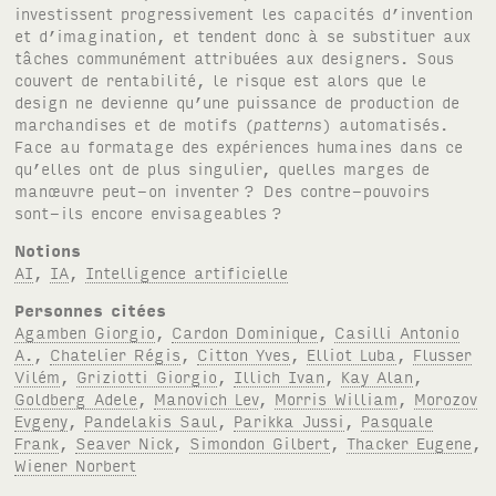
investissent progressivement les capacités d’invention
et d’imagination, et tendent donc à se substituer aux
tâches communément attribuées aux designers. Sous
couvert de rentabilité, le risque est alors que le
design ne devienne qu’une puissance de production de
marchandises et de motifs (
patterns
) automatisés.
Face au formatage des expériences humaines dans ce
qu’elles ont de plus singulier, quelles marges de
manœuvre peut-on inventer
? Des contre-pouvoirs
sont-ils encore envisageables
?
Notions
AI
,
IA
,
Intelligence artificielle
Personnes citées
Agamben Giorgio
,
Cardon Dominique
,
Casilli Antonio
A.
,
Chatelier Régis
,
Citton Yves
,
Elliot Luba
,
Flusser
Vilém
,
Griziotti Giorgio
,
Illich Ivan
,
Kay Alan
,
Goldberg Adele
,
Manovich Lev
,
Morris William
,
Morozov
Evgeny
,
Pandelakis Saul
,
Parikka Jussi
,
Pasquale
Frank
,
Seaver Nick
,
Simondon Gilbert
,
Thacker Eugene
,
Wiener Norbert