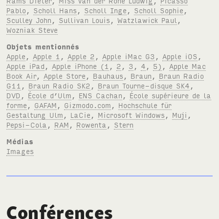
Rams Dieter
,
Miss van der Rohe Ludwig
,
Picasso
Pablo
,
Scholl Hans
,
Scholl Inge
,
Scholl Sophie
,
Sculley John
,
Sullivan Louis
,
Watzlawick Paul
,
Wozniak Steve
Objets mentionnés
Apple
,
Apple 1
,
Apple 2
,
Apple iMac G3
,
Apple iOS
,
Apple iPad
,
Apple iPhone (1
,
2
,
3
,
4
,
5)
,
Apple Mac
Book Air
,
Apple Store
,
Bauhaus
,
Braun
,
Braun Radio
G11
,
Braun Radio SK2
,
Braun Tourne-disque SK4
,
DVD
,
École d’Ulm
,
ENS Cachan
,
École supérieure de la
forme
,
GAFAM
,
Gizmodo.com
,
Hochschule für
Gestaltung Ulm
,
LaCie
,
Microsoft Windows
,
Muji
,
Pepsi-Cola
,
RAM
,
Rowenta
,
Stern
Médias
Images
Conférences