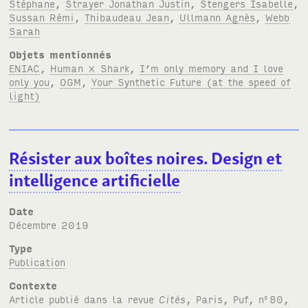
Stéphane
,
Strayer Jonathan Justin
,
Stengers Isabelle
,
Sussan Rémi
,
Thibaudeau Jean
,
Ullmann Agnès
,
Webb
Sarah
Objets mentionnés
ENIAC
,
Human × Shark
,
I’m only memory and I love
only you
,
OGM
,
Your Synthetic Future (at the speed of
light)
Résister aux boîtes noires. Design et
intelligence artificielle
Date
décembre 2019
Type
Publication
Contexte
Article publié dans la revue
Cités
, Paris, Puf, n
80,
o