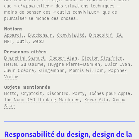
que «
d’appareiller
» des situations techniques –
moins de penser des «
outils conviviaux
» que de
pluraliser le monde des choses.
Notions
Appareil
,
Blockchain
,
Convivialité
,
Dispositif
,
IA
,
NFT
,
Outil
,
Web3
Personnes citées
Bianchini Samuel
,
Cooper Alan
,
Giedion Siegfried
,
Helleu Guillaume
,
Huyghe Pierre-Damien
,
Illich Ivan
,
Juvin Océane
,
Klingemann
,
Morris William
,
Papanek
Victor
Objets mentionnés
Botto
,
Cryptokit
,
Discontrol Party
,
Icônes pour Apple
,
The Noun DAO Thinking Machines
,
Xerox Alto
,
Xerox
Star
Responsabilité du design, design de la