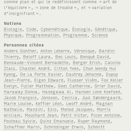
comme plan et qui le redéfinissent comme «
art de
l’équilibre
», «
zone de trouble
», et «
variation
d’insignifiant
».
Notions
Biologie
,
Code
,
Cybernétique
,
Écologie
,
Génétique
,
Physique
,
Programmation
,
Programme
,
Science
Personnes citées
Anders Günther
,
Anton Leberre
,
Véronique
,
Bardini
Thierry
,
Beloff Laura
,
Bec Louis
,
Benqué David
,
Bensaude-Vincent Bernadette
,
Berger Erich
,
Calvino
Italo
,
Chastel André
,
Citton Yves
,
Chun Wendy Hui
Kyong
,
De La Porte Xavier
,
Dautrey Jehanne
,
Dupuy
Jean-Pierre
,
Eigen Edward
,
Flusser Vilém
,
Fox Keller
Evelyn
,
Fuller Matthew
,
Geel Catherine
,
Grier David
,
Haraway Donna
,
Hasegawa Ai
,
Hansen Lone Koefoed
,
Jacob François
,
Jonsson
,
Cecilia
,
Juul Søndergaard
,
Marie Louise
,
Keffler Léon
,
Lwoff André
,
Magnan
Nathalie
,
Manzini
,
Ezio
,
Monod Jacques
,
Morris
William
,
Mouchard Jean
,
Petit Victor
,
Picon Antoine
,
Pouteau Sylvie
,
Quinz Emanuele
,
Ruyer Raymond
,
Schaffner Marin
,
Schrödinger Erwin
,
Schmitt