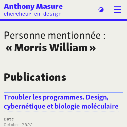
Anthony Masure
chercheur en design
Personne mentionnée
:
«
Morris William
»
Publications
Troubler les programmes. Design,
cybernétique et biologie moléculaire
Date
octobre 2022