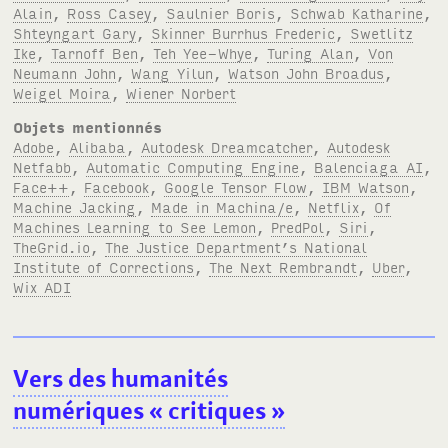
Alain
,
Ross Casey
,
Saulnier Boris
,
Schwab Katharine
,
Shteyngart Gary
,
Skinner Burrhus Frederic
,
Swetlitz
Ike
,
Tarnoff Ben
,
Teh Yee-Whye
,
Turing Alan
,
Von
Neumann John
,
Wang Yilun
,
Watson John Broadus
,
Weigel Moira
,
Wiener Norbert
Objets mentionnés
Adobe
,
Alibaba
,
Autodesk Dreamcatcher
,
Autodesk
Netfabb
,
Automatic Computing Engine
,
Balenciaga AI
,
Face++
,
Facebook
,
Google Tensor Flow
,
IBM Watson
,
Machine Jacking
,
Made in Machina/e
,
Netflix
,
Of
Machines Learning to See Lemon
,
PredPol
,
Siri
,
TheGrid.io
,
The Justice Department’s National
Institute of Corrections
,
The Next Rembrandt
,
Uber
,
Wix ADI
Vers des humanités
numériques «
critiques
»