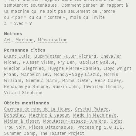
sembleront soutenables. Comment penser un rapport à
la machine qui ne soit pas seulement de l’ordre
du «
par
» ou du «
contre
», mais qui invite
à «
avec »
?
Notions
Art
,
Machine
,
Mécanisation
Personnes citées
Blanc Julie
,
Buckminster Fuller Richard
,
Chevalier
Michel
,
Flusser Vilém
,
Fry Ben
,
Gabillet Gaëlle
,
Giedion Siegfried
,
Huyghe Pierre-Damien
,
Lloyd Wright
Frank
,
Manovich Lev
,
Moholy-Nagy László
,
Morris
William
,
Niemelä Sami
,
Rams Dieter
,
Reas Casey
,
Rebaudengo Simone
,
Ruskin John
,
Thwaites Thomas
,
Villard Stéphane
Objets mentionnés
Carreau de mine de La Houve
,
Crystal Palace
,
DoNotPay
,
Machine à vapeur
,
Made in Machina/e
,
Métier à tisser
,
Modulateur-espace-lumière
,
Objet
Trou Noir. Pièces Détachables
,
Processing 1.0 IDE
,
Summer Camp
,
The Toaster Project