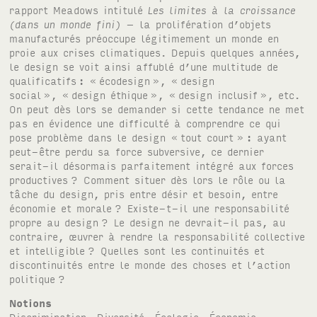
rapport Meadows intitulé
Les limites à la croissance
(dans un monde fini)
– la prolifération d’objets
manufacturés préoccupe légitimement un monde en
proie aux crises climatiques. Depuis quelques années,
le design se voit ainsi affublé d’une multitude de
qualificatifs
: «
écodesign
», «
design
social
», «
design éthique
», «
design inclusif
», etc.
On peut dès lors se demander si cette tendance ne met
pas en évidence une difficulté à comprendre ce qui
pose problème dans le design «
tout court »
: ayant
peut-être perdu sa force subversive, ce dernier
serait-il désormais parfaitement intégré aux forces
productives
? Comment situer dès lors le rôle ou la
tâche du design, pris entre désir et besoin, entre
économie et morale
? Existe-t-il une responsabilité
propre au design
? Le design ne devrait-il pas, au
contraire, œuvrer à rendre la responsabilité collective
et intelligible
? Quelles sont les continuités et
discontinuités entre le monde des choses et l’action
politique
?
Notions
Discrimination
,
Diversité
,
Écologie
,
Économie
,