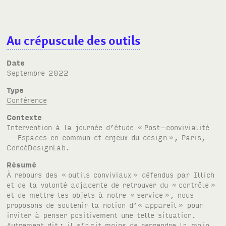
Au crépuscule des outils
Date
septembre 2022
Type
Conférence
Contexte
Intervention à la journée d’étude «
Post–convivialité
— Espaces en commun et enjeux du design
», Paris,
CondéDesignLab.
Résumé
À rebours des «
outils conviviaux
» défendus par Illich
et de la volonté adjacente de retrouver du «
contrôle
»
et de mettre les objets à notre «
service
», nous
proposons de soutenir la notion d’« appareil
» pour
inviter à penser positivement une telle situation.
Autrement dit
: il s’agit moins de reprendre la main