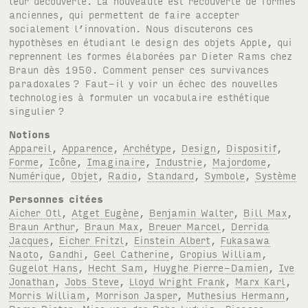
leur découverte. La nouveauté est recouverte de formes
anciennes, qui permettent de faire accepter
socialement l’innovation. Nous discuterons ces
hypothèses en étudiant le design des objets Apple, qui
reprennent les formes élaborées par Dieter Rams chez
Braun dès 1950. Comment penser ces survivances
paradoxales
? Faut-il y voir un échec des nouvelles
technologies à formuler un vocabulaire esthétique
singulier
?
Notions
Appareil
,
Apparence
,
Archétype
,
Design
,
Dispositif
,
Forme
,
Icône
,
Imaginaire
,
Industrie
,
Majordome
,
Numérique
,
Objet
,
Radio
,
Standard
,
Symbole
,
Système
Personnes citées
Aicher Otl
,
Atget Eugène
,
Benjamin Walter
,
Bill Max
,
Braun Arthur
,
Braun Max
,
Breuer Marcel
,
Derrida
Jacques
,
Eicher Fritzl
,
Einstein Albert
,
Fukasawa
Naoto
,
Gandhi
,
Geel Catherine
,
Gropius William
,
Gugelot Hans
,
Hecht Sam
,
Huyghe Pierre-Damien
,
Ive
Jonathan
,
Jobs Steve
,
Lloyd Wright Frank
,
Marx Karl
,
Morris William
,
Morrison Jasper
,
Muthesius Hermann
,