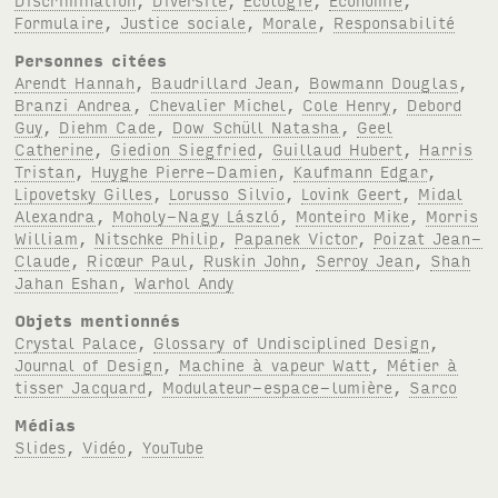
Formulaire
,
Justice sociale
,
Morale
,
Responsabilité
Personnes citées
Arendt Hannah
,
Baudrillard Jean
,
Bowmann Douglas
,
Branzi Andrea
,
Chevalier Michel
,
Cole Henry
,
Debord
Guy
,
Diehm Cade
,
Dow Schüll Natasha
,
Geel
Catherine
,
Giedion Siegfried
,
Guillaud Hubert
,
Harris
Tristan
,
Huyghe Pierre-Damien
,
Kaufmann Edgar
,
Lipovetsky Gilles
,
Lorusso Silvio
,
Lovink Geert
,
Midal
Alexandra
,
Moholy-Nagy László
,
Monteiro Mike
,
Morris
William
,
Nitschke Philip
,
Papanek Victor
,
Poizat Jean-
Claude
,
Ricœur Paul
,
Ruskin John
,
Serroy Jean
,
Shah
Jahan Eshan
,
Warhol Andy
Objets mentionnés
Crystal Palace
,
Glossary of Undisciplined Design
,
Journal of Design
,
Machine à vapeur Watt
,
Métier à
tisser Jacquard
,
Modulateur-espace-lumière
,
Sarco
Médias
Slides
,
Vidéo
,
YouTube