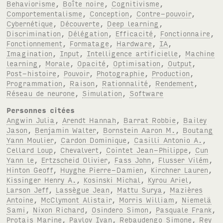
Behaviorisme
,
Boîte noire
,
Cognitivisme
,
Comportementalisme
,
Conception
,
Contre-pouvoir
,
Cybernétique
,
Découverte
,
Deep learning
,
Discrimination
,
Délégation
,
Efficacité
,
Fonctionnaire
,
Fonctionnement
,
Formatage
,
Hardware
,
IA
,
Imagination
,
Input
,
Intelligence artificielle
,
Machine
learning
,
Morale
,
Opacité
,
Optimisation
,
Output
,
Post-histoire
,
Pouvoir
,
Photographie
,
Production
,
Programmation
,
Raison
,
Rationnalité
,
Rendement
,
Réseau de neurone
,
Simulation
,
Software
Personnes citées
Angwin Julia
,
Arendt Hannah
,
Barrat Robbie
,
Bailey
Jason
,
Benjamin Walter
,
Bornstein Aaron M.
,
Boutang
Yann Moulier
,
Cardon Dominique
,
Casilli Antonio A.
,
Cellard Loup
,
Chevalvert
,
Cointet Jean-Philippe
,
Cun
Yann le
,
Ertzscheid Olivier
,
Fass John
,
Flusser Vilém
,
Hinton Geoff
,
Huyghe Pierre-Damien
,
Kirchner Lauren
,
Kissinger Henry A.
,
Kosinski Michal
,
Kyrou Ariel
,
Larson Jeff
,
Lassègue Jean
,
Mattu Surya
,
Mazières
Antoine
,
McClymont Alistair
,
Morris William
,
Niemelä
Sami
,
Nixon Richard
,
Osindero Simon
,
Pasquale Frank
,
Protais Marine
,
Pavlov Ivan
,
Rebaudengo Simone
,
Rey