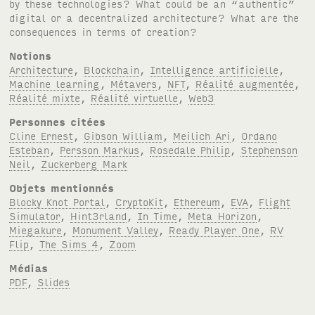
by these technologies? What could be an “authentic”
digital or a decentralized architecture? What are the
consequences in terms of creation?
Notions
Architecture
,
Blockchain
,
Intelligence artificielle
,
Machine learning
,
Métavers
,
NFT
,
Réalité augmentée
,
Réalité mixte
,
Réalité virtuelle
,
Web3
Personnes citées
Cline Ernest
,
Gibson William
,
Meilich Ari
,
Ordano
Esteban
,
Persson Markus
,
Rosedale Philip
,
Stephenson
Neil
,
Zuckerberg Mark
Objets mentionnés
Blocky Knot Portal
,
CryptoKit
,
Ethereum
,
EVA
,
Flight
Simulator
,
Hint3rland
,
In Time
,
Meta Horizon
,
Miegakure
,
Monument Valley
,
Ready Player One
,
RV
Flip
,
The Sims 4
,
Zoom
Médias
PDF
,
Slides