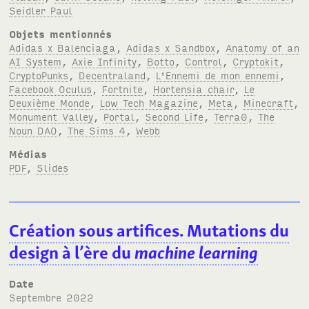
Seidler Paul
Objets mentionnés
Adidas x Balenciaga
,
Adidas x Sandbox
,
Anatomy of an
AI System
,
Axie Infinity
,
Botto
,
Control
,
Cryptokit
,
CryptoPunks
,
Decentraland
,
L'Ennemi de mon ennemi
,
Facebook Oculus
,
Fortnite
,
Hortensia chair
,
Le
Deuxième Monde
,
Low Tech Magazine
,
Meta
,
Minecraft
,
Monument Valley
,
Portal
,
Second Life
,
Terra0
,
The
Noun DAO
,
The Sims 4
,
Webb
Médias
PDF
,
Slides
Création sous artifices. Mutations du
design à l’ère du
machine learning
Date
septembre 2022