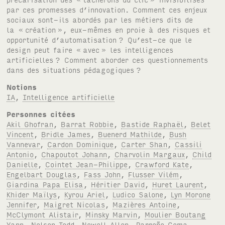
par ces promesses d’innovation. Comment ces enjeux
sociaux sont-ils abordés par les métiers dits de
la «
création
», eux-mêmes en proie à des risques et
opportunité d’automatisation
? Qu’est-ce que le
design peut faire «
avec
» les intelligences
artificielles
? Comment aborder ces questionnements
dans des situations pédagogiques
?
Notions
IA
,
Intelligence artificielle
Personnes citées
Akil Ghofran
,
Barrat Robbie
,
Bastide Raphaël
,
Belet
Vincent
,
Bridle James
,
Buenerd Mathilde
,
Bush
Vannevar
,
Cardon Dominique
,
Carter Shan
,
Cassili
Antonio
,
Chapoutot Johann
,
Charvolin Margaux
,
Child
Danielle
,
Cointet Jean-Philippe
,
Crawford Kate
,
Engelbart Douglas
,
Fass John
,
Flusser Vilém
,
Giardina Papa Elisa
,
Héritier David
,
Huret Laurent
,
Khider Maïlys
,
Kyrou Ariel
,
Ludico Salone
,
Lyn Morone
Jennifer
,
Maigret Nicolas
,
Mazières Antoine
,
McClymont Alistair
,
Minsky Marvin
,
Moulier Boutang
Yann
,
Nelson Tedd
,
Newell Allen
,
Parreño Gema
,