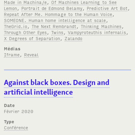
Made in Machina/e
,
Of Machines Learning to See
Lemon
,
Portrait de Edmond Belamy
,
Predictive Art Bot
,
Repeat After Me. Hommage to the Human Voice
,
SOMEONE. Human home intelligence at scale
,
TheGrid.io
,
The Next Rembrandt
,
Thinking Machines
,
Through Other Eyes
,
Twins
,
Vampyroteuthis infernalis
,
X Degrees of Separation
,
Zalando
Médias
Iframe
,
Reveal
Against black boxes. Design and
artificial intelligence
Date
février 2020
Type
Conférence