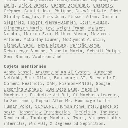
Louis
,
Bridle James
,
Cardon Dominique
,
Chatonsky
Grégory
,
Cointet Jean-Philippe
,
Crawford Kate
,
Edric
Stanley Douglas
,
Fass John
,
Flusser Vilém
,
Giedion
Siegfried
,
Huyghe Pierre-Damien
,
Joler Vladan
,
Klingemann Mario
,
Loyd Wright Frank
,
Maigret
Nicolas
,
Manzini Ezio
,
Mathieu Alexia
,
Mazières
Antoine
,
McCarthy Lauren
,
McClymont Alistair
,
Niemelä Sami
,
Nova Nicolas
,
Parreño Gema
,
Rebaudengo Simone
,
Revuelta Marta
,
Schmitt Philipp
,
Senn Simon
,
Vacheron Joël
Objets mentionnés
Adobe Sensei
,
Anatomy of an AI System
,
Autodesk
Netfabb
,
Back Office
,
Balenciaga AI
,
Be Arielle F
,
Camera Restricta
,
CAN
,
Fashion-MNIST
,
Google
DeepMind AlphaGo
,
IBM Deep Blue
,
Made in
Machina/e
,
Predictive Art Bot
,
Of Machines Learning
to See Lemon
,
Repeat After Me. Hommage to the
Human Voice
,
SOMEONE. Human home intelligence at
scale
,
TensorFlow Introduction
,
TheGrid.io
,
The Next
Rembrandt
,
Thinking Machines
,
Twins
,
Vampyroteuthis
infernalis
,
Wix ADI
,
X Degrees od Separation
,