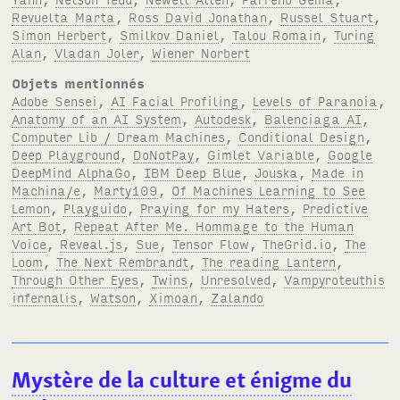
Revuelta Marta
,
Ross David Jonathan
,
Russel Stuart
,
Simon Herbert
,
Smilkov Daniel
,
Talou Romain
,
Turing
Alan
,
Vladan Joler
,
Wiener Norbert
Objets mentionnés
Adobe Sensei
,
AI Facial Profiling
,
Levels of Paranoia
,
Anatomy of an AI System
,
Autodesk
,
Balenciaga AI
,
Computer Lib / Dream Machines
,
Conditional Design
,
Deep Playground
,
DoNotPay
,
Gimlet Variable
,
Google
DeepMind AlphaGo
,
IBM Deep Blue
,
Jouska
,
Made in
Machina/e
,
Marty109
,
Of Machines Learning to See
Lemon
,
Playguido
,
Praying for my Haters
,
Predictive
Art Bot
,
Repeat After Me. Hommage to the Human
Voice
,
Reveal.js
,
Sue
,
Tensor Flow
,
TheGrid.io
,
The
Loom
,
The Next Rembrandt
,
The reading Lantern
,
Through Other Eyes
,
Twins
,
Unresolved
,
Vampyroteuthis
infernalis
,
Watson
,
Ximoan
,
Zalando
Mystère de la culture et énigme du