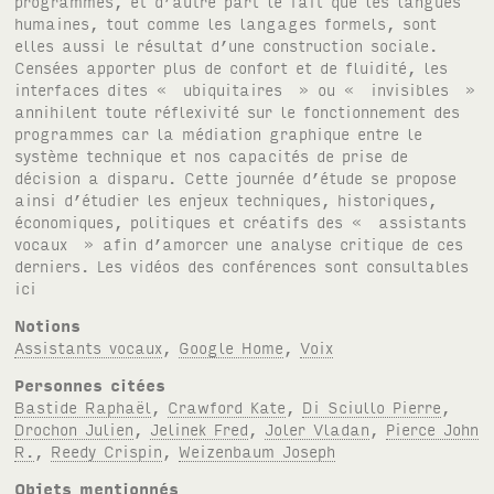
programmes, et d’autre part le fait que les langues
humaines, tout comme les langages formels, sont
elles aussi le résultat d’une construction sociale.
Censées apporter plus de confort et de fluidité, les
interfaces dites « ubiquitaires » ou « invisibles »
annihilent toute réflexivité sur le fonctionnement des
programmes car la médiation graphique entre le
système technique et nos capacités de prise de
décision a disparu. Cette journée d’étude se propose
ainsi d’étudier les enjeux techniques, historiques,
économiques, politiques et créatifs des « assistants
vocaux » afin d’amorcer une analyse critique de ces
derniers. Les vidéos des conférences sont consultables
ici
Notions
Assistants vocaux
,
Google Home
,
Voix
Personnes citées
Bastide Raphaël
,
Crawford Kate
,
Di Sciullo Pierre
,
Drochon Julien
,
Jelinek Fred
,
Joler Vladan
,
Pierce John
R.
,
Reedy Crispin
,
Weizenbaum Joseph
Objets mentionnés