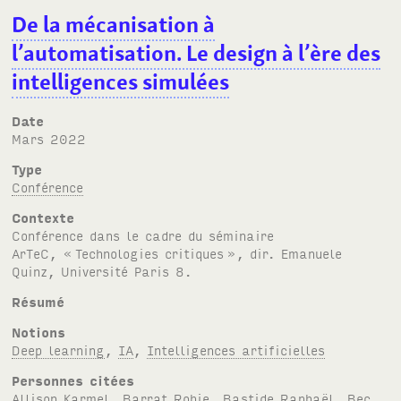
De la mécanisation à
l’automatisation. Le design à l’ère des
intelligences simulées
Date
mars 2022
Type
Conférence
Contexte
Conférence dans le cadre du séminaire
A
r
T
e
C
, «
Technologies critiques
», dir. Emanuele
Quinz, Université Paris 8.
Résumé
Notions
Deep learning
,
IA
,
Intelligences artificielles
Personnes citées
Allison Karmel
,
Barrat Robie
,
Bastide Raphaël
,
Bec