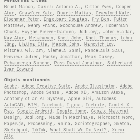
Bruet Manon
,
Casilli Antonio A.
,
Citton Yves
,
Cooper
Alan
,
Crawford Kate
,
Duarte Matías
,
Crawford Kate
,
Eisenman Peter
,
Engelbart Douglas
,
Fry Ben
,
Fuller
Matthew
,
Gehry Frank
,
Goodhouse Andrew
,
Hoberman
Chuck
,
Huyghe Pierre-Damien
,
Jodi.org
,
Joler Vladan
,
Kay Alan
,
Metahaven
,
Knoll John
,
Knoll Thomas
,
Lehni
Jürg
,
Lialina Olia
,
Maeda John
,
Manovich Lev
,
Mitchell William
,
Niemelä Sami
,
Pandelakis Saul
,
Prévieux Julien
,
Puckey Jonathan
,
Reas Casey
,
Rebaudengo Simone
,
Ross David Jonathan
,
Sutherland
Ivan Edward
Objets mentionnés
Adobe
,
Adobe Creative Suite
,
Adobe Illustrator
,
Adobe
Photoshop
,
Adobe Sensei
,
Adobe XD
,
Amazon Alexa
,
Anatomy of an AI System
,
Apple Siri
,
Autodesk
AutoCAD
,
BIM
,
Facebook
,
Figma
,
Fortnite
,
Gimlet X-
Ray
,
Google Android
,
Google Home
,
Google Material
Design
,
Jodi.org
,
Made in Machina/e
,
Microsoft Word
,
Paper.js
,
Processing
,
Rhino
,
Scriptographer
,
Sketch
,
Sketchpad
,
TikTok
,
What Shall We Do Next?
,
Xerox
Alto