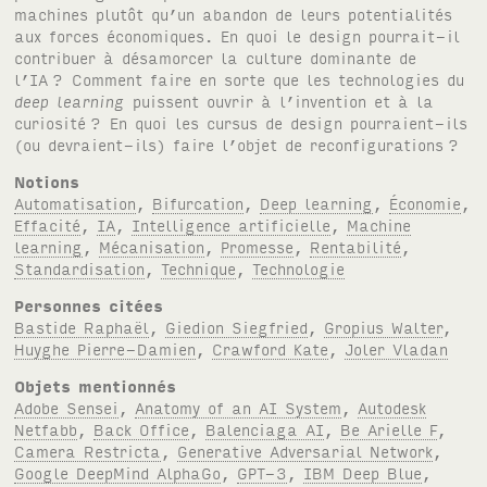
machines plutôt qu’un abandon de leurs potentialités
aux forces économiques. En quoi le design pourrait-il
contribuer à désamorcer la culture dominante de
l’
IA
? Comment faire en sorte que les technologies du
deep learning
puissent ouvrir à l’invention et à la
curiosité
? En quoi les cursus de design pourraient-ils
(ou devraient-ils) faire l’objet de reconfigurations
?
Notions
Automatisation
,
Bifurcation
,
Deep learning
,
Économie
,
Effacité
,
IA
,
Intelligence artificielle
,
Machine
learning
,
Mécanisation
,
Promesse
,
Rentabilité
,
Standardisation
,
Technique
,
Technologie
Personnes citées
Bastide Raphaël
,
Giedion Siegfried
,
Gropius Walter
,
Huyghe Pierre-Damien
,
Crawford Kate
,
Joler Vladan
Objets mentionnés
Adobe Sensei
,
Anatomy of an AI System
,
Autodesk
Netfabb
,
Back Office
,
Balenciaga AI
,
Be Arielle F
,
Camera Restricta
,
Generative Adversarial Network
,
Google DeepMind AlphaGo
,
GPT-3
,
IBM Deep Blue
,