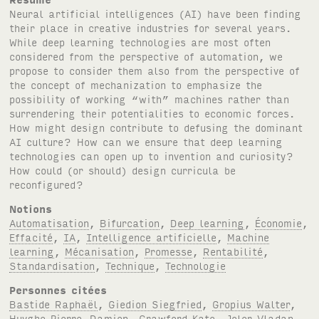
Neural artificial intelligences (
AI
) have been finding
their place in creative industries for several years.
While deep learning technologies are most often
considered from the perspective of automation, we
propose to consider them also from the perspective of
the concept of mechanization to emphasize the
possibility of working “with” machines rather than
surrendering their potentialities to economic forces.
How might design contribute to defusing the dominant
AI
culture? How can we ensure that deep learning
technologies can open up to invention and curiosity?
How could (or should) design curricula be
reconfigured?
Notions
Automatisation
,
Bifurcation
,
Deep learning
,
Économie
,
Effacité
,
IA
,
Intelligence artificielle
,
Machine
learning
,
Mécanisation
,
Promesse
,
Rentabilité
,
Standardisation
,
Technique
,
Technologie
Personnes citées
Bastide Raphaël
,
Giedion Siegfried
,
Gropius Walter
,
Huyghe Pierre-Damien
,
Crawford Kate
,
Joler Vladan