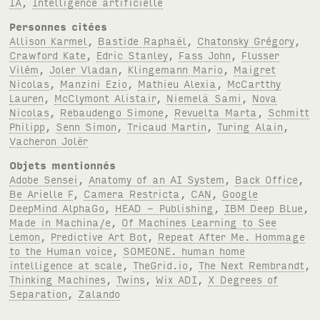
IA
,
Intelligence artificielle
Personnes citées
Allison Karmel
,
Bastide Raphaël
,
Chatonsky Grégory
,
Crawford Kate
,
Edric Stanley
,
Fass John
,
Flusser
Vilém
,
Joler Vladan
,
Klingemann Mario
,
Maigret
Nicolas
,
Manzini Ezio
,
Mathieu Alexia
,
McCartthy
Lauren
,
McClymont Alistair
,
Niemelä Sami
,
Nova
Nicolas
,
Rebaudengo Simone
,
Revuelta Marta
,
Schmitt
Philipp
,
Senn Simon
,
Tricaud Martin
,
Turing Alain
,
Vacheron Jolër
Objets mentionnés
Adobe Sensei
,
Anatomy of an AI System
,
Back Office
,
Be Arielle F
,
Camera Restricta
,
CAN
,
Google
DeepMind AlphaGo
,
HEAD - Publishing
,
IBM Deep BLue
,
Made in Machina/e
,
Of Machines Learning to See
Lemon
,
Predictive Art Bot
,
Repeat After Me. Hommage
to the Human voice
,
SOMEONE. human home
intelligence at scale
,
TheGrid.io
,
The Next Rembrandt
,
Thinking Machines
,
Twins
,
Wix ADI
,
X Degrees of
Separation
,
Zalando