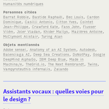
Humanités numériques
Personnes citées
Barrat Robbie
,
Bastide Raphaël
,
Bec Louis
,
Cardon
Dominique
,
Casilli Antonio
,
Citton Yves
,
Cointet
Jean-Philippe
,
Crawford Kate
,
Fass John
,
Flusser
Vilém
,
Joler Vladan
,
Khider Maïlys
,
Mazières Antoine
,
McClymont Alistair
,
Turing Alan
Objets mentionnés
Adobe sensei
,
Anatomy of an AI System
,
Autodesk
,
Balenciaga AI
,
Deep Sea Creations
,
DoNotPay
,
Google
DeepMind AlphaGo
,
IBM Deep Blue
,
Made in
Machina/e
,
TheGrid.io
,
The Next Rembrandt
,
Twins
,
Vampyroteuthis infernalis
,
Zalando
Assistants vocaux
: quelles voies pour
le design
?