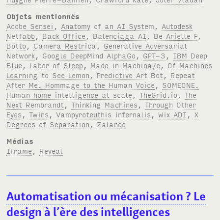
Objets mentionnés
Adobe Sensei
,
Anatomy of an AI System
,
Autodesk
Netfabb
,
Back Office
,
Balenciaga AI
,
Be Arielle F
,
Botto
,
Camera Restrica
,
Generative Adversarial
Network
,
Google DeepMind AlphaGo
,
GPT-3
,
IBM Deep
Blue
,
Labor of Sleep
,
Made in Machina/e
,
Of Machines
Learning to See Lemon
,
Predictive Art Bot
,
Repeat
After Me. Hommage to the Human Voice
,
SOMEONE.
Human home intelligence at scale
,
TheGrid.io
,
The
Next Rembrandt
,
Thinking Machines
,
Through Other
Eyes
,
Twins
,
Vampyroteuthis infernalis
,
Wix ADI
,
X
Degrees of Separation
,
Zalando
Médias
Iframe
,
Reveal
Automatisation ou mécanisation
? Le
design à l’ère des intelligences