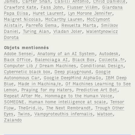
James
,
Carter Shan
,
Casilli Antonio
,
Child Danielle
,
Crawford Kate
,
Fass John
,
Flusser Vilém
,
Giardana
Papa Elisa
,
Huret Laurent
,
Lyn Morone Jennifer
,
Maigret Nicolas
,
McCarthy Lauren
,
McClymont
Alistair
,
Parreño Gema
,
Revuelta Marta
,
Smilkov
Daniel
,
Turing Alan
,
Vladan Joler
,
Walentynowicz
Dorota
Objets mentionnés
Adobe Sensei
,
Anatomy of an AI System
,
Autodesk
,
Back Office
,
Balenciaga AI
,
Black Box
,
Collecta.fr
,
Computer Lib / Dream Machines
,
Conditional Design
,
Cybernetic black box
,
Deep playground
,
Google
Autonomous Car
,
Google DeepMind AlphaGo
,
IBM Deep
Blue
,
Made in Machina/e
,
Of Machines Learning to See
Lemon
,
Praying for my Haters
,
Predictive Art Bot
,
Repeat After Me. Hommage to the Human Voice
,
SOMEONE. Human home intelligence at scale
,
Tensor
Flow
,
TheGrid.io
,
The Next Rembrandt
,
Trough Other
Eyes
,
Twins
,
Vampyroteuthis infernalis
,
Watson
,
Zalando