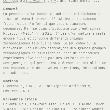
qui nous attend vraiment
?
»
, dir. Yaniv Benhamou.
Résumé
La promesse d’un monde virtuel immersif fusionnant
loisir et travail traverse l’histoire de la science-
fiction et de l’informatique depuis plusieurs
décennies. Remise dans l’actualité par l’entreprise
Facebook (Meta) fin 2021, l’idée d’un métavers reste
encore floue et convoque différents champs
technologiques tels que le Web, le jeu vidéo ou la
blockchain. Les univers stéréotypés des grands groupes
technologiques ne sauraient éclipser de nombreuses
expériences développées par des artistes et des
designers, et qui permettent d’étendre la définition de
ces espaces vers de nouvelles narrations, interactions
et audiences.
Notions
Blockchain
,
DAO
,
IA
,
Intelligence artificielle
,
Métavers
,
NFT
Personnes citées
Beloufa Neil
,
Crawford Kate
,
Helleu Guillaume
,
Joler
Vladan
,
Juvin Océane
,
Kolling Paul
,
Reisinger Andrei
,