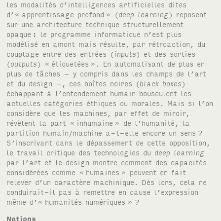
les modalités d’intelligences artificielles dites
d’« apprentissage profond
» (
deep learning
) reposent
sur une architecture technique structurellement
opaque
: le programme informatique n’est plus
modélisé en amont mais résulte, par rétroaction, du
couplage entre des entrées (
inputs
) et des sorties
(
outputs
) «
étiquetées
». En automatisant de plus en
plus de tâches – y compris dans les champs de l’art
et du design –, ces boîtes noires (
black boxes
)
échappant à l’entendement humain bousculent les
actuelles catégories éthiques ou morales. Mais si l’on
considère que les machines, par effet de miroir,
révèlent la part «
inhumaine
» de l’humanité, la
partition humain/machine a-t-elle encore un sens
?
S’inscrivant dans le dépassement de cette opposition,
le travail critique des technologies du
deep learning
par l’art et le design montre comment des capacités
considérées comme «
humaines
» peuvent en fait
relever d’un caractère machinique. Dès lors, cela ne
conduirait-il pas à remettre en cause l’expression
même d’« humanités numériques »
?
Notions