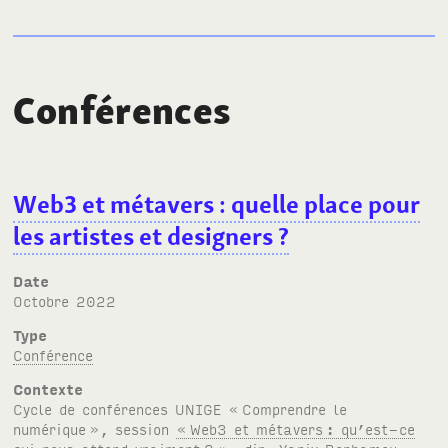
Conférences
Web3 et métavers
: quelle place pour
les artistes et designers
?
Date
octobre 2022
Type
Conférence
Contexte
Cycle de conférences
UNIGE
«
Comprendre le
numérique
», session
«
Web3 et métavers
: qu’est-ce