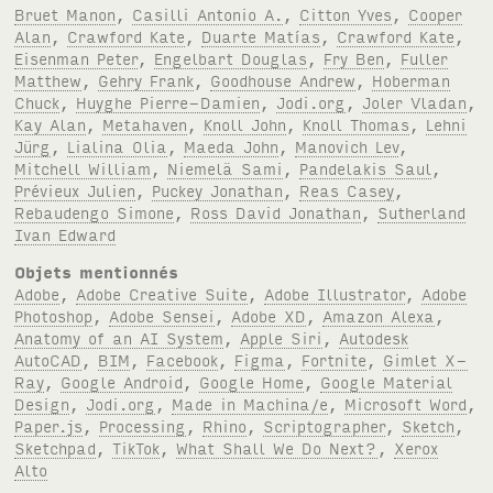
Bruet Manon
,
Casilli Antonio A.
,
Citton Yves
,
Cooper
Alan
,
Crawford Kate
,
Duarte Matías
,
Crawford Kate
,
Eisenman Peter
,
Engelbart Douglas
,
Fry Ben
,
Fuller
Matthew
,
Gehry Frank
,
Goodhouse Andrew
,
Hoberman
Chuck
,
Huyghe Pierre-Damien
,
Jodi.org
,
Joler Vladan
,
Kay Alan
,
Metahaven
,
Knoll John
,
Knoll Thomas
,
Lehni
Jürg
,
Lialina Olia
,
Maeda John
,
Manovich Lev
,
Mitchell William
,
Niemelä Sami
,
Pandelakis Saul
,
Prévieux Julien
,
Puckey Jonathan
,
Reas Casey
,
Rebaudengo Simone
,
Ross David Jonathan
,
Sutherland
Ivan Edward
Objets mentionnés
Adobe
,
Adobe Creative Suite
,
Adobe Illustrator
,
Adobe
Photoshop
,
Adobe Sensei
,
Adobe XD
,
Amazon Alexa
,
Anatomy of an AI System
,
Apple Siri
,
Autodesk
AutoCAD
,
BIM
,
Facebook
,
Figma
,
Fortnite
,
Gimlet X-
Ray
,
Google Android
,
Google Home
,
Google Material
Design
,
Jodi.org
,
Made in Machina/e
,
Microsoft Word
,
Paper.js
,
Processing
,
Rhino
,
Scriptographer
,
Sketch
,
Sketchpad
,
TikTok
,
What Shall We Do Next?
,
Xerox
Alto