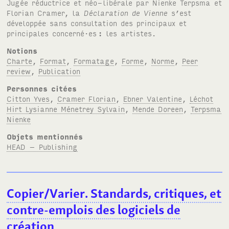
Jugée réductrice et néo-libérale par Nienke Terpsma et
Florian Cramer, la
Déclaration de Vienne
s’est
développée sans consultation des principaux et
principales concerné·es
: les artistes.
Notions
Charte
,
Format
,
Formatage
,
Forme
,
Norme
,
Peer
review
,
Publication
Personnes citées
Citton Yves
,
Cramer Florian
,
Ebner Valentine
,
Léchot
Hirt Lysianne Ménetrey Sylvain
,
Mende Doreen
,
Terpsma
Nienke
Objets mentionnés
HEAD – Publishing
Copier/Varier. Standards, critiques, et
contre-emplois des logiciels de
création