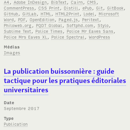
A4
,
Adobe InDesign
,
BibText
,
Cairn
,
CMS
,
CommentPress
,
CSS Print
,
Distill
,
ePub
,
Git
,
GitBook
,
GitHub
,
GitLab
,
HTML
,
HTML2Print
,
Lodel
,
Microsoft
Word
,
PDF
,
OpenEdition
,
Paged.js
,
Peritext
,
Philoweb.org
,
PQDT Global
,
Softphd.com
,
Stylo
,
Sublime Text
,
Police Times
,
Police Mr Eaves Sans
,
Police Mrs Eaves XL
,
Police Spectral
,
WordPress
Médias
Images
La publication buissonnière
: guide
tactique pour les pratiques éditoriales
universitaires
Date
septembre 2017
Type
Publication