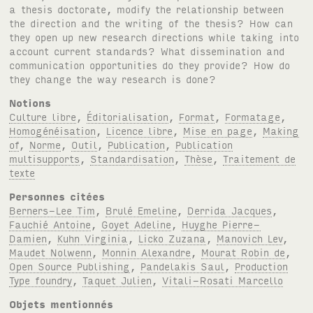
a thesis doctorate, modify the relationship between
the direction and the writing of the thesis? How can
they open up new research directions while taking into
account current standards? What dissemination and
communication opportunities do they provide? How do
they change the way research is done?
Notions
Culture libre
,
Éditorialisation
,
Format
,
Formatage
,
Homogénéisation
,
Licence libre
,
Mise en page
,
Making
of
,
Norme
,
Outil
,
Publication
,
Publication
multisupports
,
Standardisation
,
Thèse
,
Traitement de
texte
Personnes citées
Berners-Lee Tim
,
Brulé Emeline
,
Derrida Jacques
,
Fauchié Antoine
,
Goyet Adeline
,
Huyghe Pierre-
Damien
,
Kuhn Virginia
,
Licko Zuzana
,
Manovich Lev
,
Maudet Nolwenn
,
Monnin Alexandre
,
Mourat Robin de
,
Open Source Publishing
,
Pandelakis Saul
,
Production
Type foundry
,
Taquet Julien
,
Vitali-Rosati Marcello
Objets mentionnés