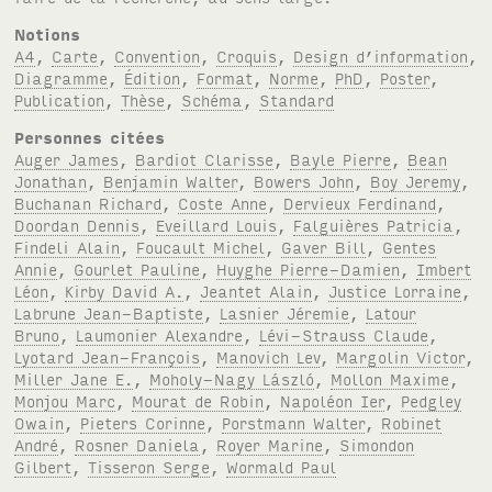
Notions
A4
,
Carte
,
Convention
,
Croquis
,
Design d’information
,
Diagramme
,
Édition
,
Format
,
Norme
,
PhD
,
Poster
,
Publication
,
Thèse
,
Schéma
,
Standard
Personnes citées
Auger James
,
Bardiot Clarisse
,
Bayle Pierre
,
Bean
Jonathan
,
Benjamin Walter
,
Bowers John
,
Boy Jeremy
,
Buchanan Richard
,
Coste Anne
,
Dervieux Ferdinand
,
Doordan Dennis
,
Eveillard Louis
,
Falguières Patricia
,
Findeli Alain
,
Foucault Michel
,
Gaver Bill
,
Gentes
Annie
,
Gourlet Pauline
,
Huyghe Pierre-Damien
,
Imbert
Léon
,
Kirby David A.
,
Jeantet Alain
,
Justice Lorraine
,
Labrune Jean-Baptiste
,
Lasnier Jéremie
,
Latour
Bruno
,
Laumonier Alexandre
,
Lévi-Strauss Claude
,
Lyotard Jean-François
,
Manovich Lev
,
Margolin Victor
,
Miller Jane E.
,
Moholy-Nagy László
,
Mollon Maxime
,
Monjou Marc
,
Mourat de Robin
,
Napoléon Ier
,
Pedgley
Owain
,
Pieters Corinne
,
Porstmann Walter
,
Robinet
André
,
Rosner Daniela
,
Royer Marine
,
Simondon
Gilbert
,
Tisseron Serge
,
Wormald Paul