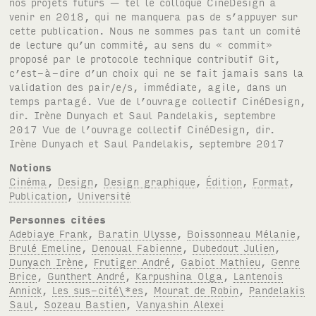
Notions
Cinéma
,
Design
,
Design graphique
,
Édition
,
Format
,
Publication
,
Université
Personnes citées
Adebiaye Frank
,
Baratin Ulysse
,
Boissonneau Mélanie
,
Brulé Emeline
,
Denoual Fabienne
,
Dubedout Julien
,
Dunyach Irène
,
Frutiger André
,
Gabiot Mathieu
,
Genre
Brice
,
Gunthert André
,
Karpushina Olga
,
Lantenois
Annick
,
Les sus-cité\*es
,
Mourat de Robin
,
Pandelakis
Saul
,
Sozeau Bastien
,
Vanyashin Alexei