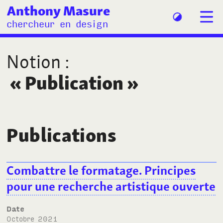
Anthony Masure
chercheur en design
Notion
:
«
Publication
»
Publications
Combattre le formatage. Principes
pour une recherche artistique ouverte
Date
octobre 2021