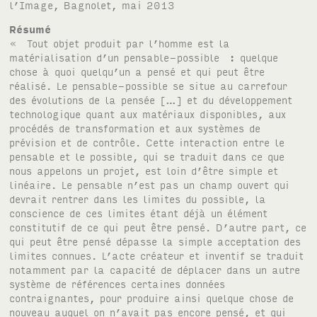
l’Image, Bagnolet, mai 2013
Résumé
« Tout objet produit par l’homme est la matérialisation d’un pensable-possible : quelque chose à quoi quelqu’un a pensé et qui peut être réalisé. Le pensable-possible se situe au carrefour des évolutions de la pensée […] et du développement technologique quant aux matériaux disponibles, aux procédés de transformation et aux systèmes de prévision et de contrôle. Cette interaction entre le pensable et le possible, qui se traduit dans ce que nous appelons un projet, est loin d’être simple et linéaire. Le pensable n’est pas un champ ouvert qui devrait rentrer dans les limites du possible, la conscience de ces limites étant déjà un élément constitutif de ce qui peut être pensé. D’autre part, ce qui peut être pensé dépasse la simple acceptation des limites connues. L’acte créateur et inventif se traduit notamment par la capacité de déplacer dans un autre système de références certaines données contraignantes, pour produire ainsi quelque chose de nouveau auquel on n’avait pas encore pensé, et qui pouvait donc sembler impensable 1 Ezio Manzini, introduction à La Matière de l’Invention (1986), Paris, Centre Georges Pompidou, coll. Inventaire, 1989, p. 14.. » Si le graphisme est la « manière de représenter le langage par l’écriture 2 Définition de 1875. Citée dans : Alain Rey (dir.), Dictionnaire historique de la langue française, Paris, Robert, 2011. », qu’en est-il de l’écriture de cette discipline ? Des structures éditoriales comme B42 3 http://www.editions-b42.com, Ypsilon 4 http://ypsilonediteur.com ou The Shelf Company 5 http://www.theshelf.fr, des initiatives comme Graphisme en France6 http://www.cnap.graphismeenfrance.fr ou des évènements comme Les Rencontres de Lure 7 http://delure.org témoignent, à l’échelle française, d’un intérêt soutenu pour les enjeux théoriques et techniques du design graphique. Cette « manie d’écrire 8 Alain Rey, op. cit. » est-elle pour autant cultivée chez les professionnels de la profession ? Rien n’est moins sûr. Au-delà de l’inévitable côté « entre-soi » des critiques, les contraintes économiques et le temps qui s’y échappe ne favorisent pas l’élargissement des limites de « ce qui peut être pensé 9 Ezio Manzini, op. cit. ». Le projet d’un recueil d’articles rédigés par des étudiants en design graphique permet de développer quelques réflexions sur la notion d’école comme lieu de distance critique. Un exercice critique Ce livre est constitué de textes rédigés par des étudiants engagés en première année de « Mastère Design Graphique » à La Fonderie de l’Image, une école où le visible est interrogé à chaque strate diplômante. Particularité de cet établissement : les élèves sont employés « en alternance » environ deux semaines sur trois dans des agences de communication (édition, web, vidéo, etc.). Dès lors, il est vain de chercher à imiter des conditions professionnelles. L’exercice critique apparaît comme un contrepoint nécessaire vis-à-vis des réalités des métiers. Emprunté à Catherine de Smet, l’appel « pour une critique du design graphique 10 Catherine de Smet, Pour une critique du design graphique. Dix-huit essais, Valence, B42, 2012. » vise à prendre conscience de l’importance et de l’urgence d’une pensée de cette discipline aux frontières problématiques. La méthode d’écriture se réinvente à chaque objet d’étude, même si des principes propres à toute recherche peuvent se dégager : tracer l’histoire des formes, être attentif aux spécificités techniques, comprendre les enjeux commerciaux, articuler des niveaux de discours hétérogènes, construire des liens logiques entre des auteurs d’époques et de disciplines différentes, référencer précisément ses sources, etc. Le style d’écriture, également, peut se designer. Imaginons des articles alternant fictions, analyses historiques, concepts philosophiques, anthropologiques ou psychanalytiques, encarts techniques, entretiens, etc. La critique en design se doit de penser les formes possibles de son expression. L’école comme lieu du commun Ce travail de base sur le langage, la façon dont les projets de design graphique se construisent et se montrent, est essentiel. Dans le langage courant, nous entendons nombre d’expressions qui traduisent, pour peu qu’on les interroge, des réalités problématiques. Il s’agit d’éprouver « la capacité de déplacer 11 Ezio Manzini, op. cit. » des formes et des discours installés parmi nous. Comme le souligne Ezio Manzini, le spectre de la pensée est à la fois facteur des données de l’époque et de ce que l’on entreprend pour les dépasser. Travailler le champ du pensable permet de multiplier les possibles. La tâche du designer serait alors de s’affranchir de ses obligations immédiates pour pouvoir « produire [de] l’impensable ». Paradoxalement, la retraite de l’économique permettrait de rédimer 12 Du latin redimere : Racheter une faute, s’affranchir d’une obligation. l’activité de projet. L’école peut-elle être l’occasion d’un tel affranchissement ? Il faut tout d’abord séparer le lieu physique de l’activité de libre pensée (skholê). Cette distinction permet de formuler une échappée à l’administration de nos existences. Libérée des objectifs de rentabilité, l’école, au sens fort, est un temps du recul. Alors que les designers n’investissent que trop rarement les textes relatifs à leurs objets 13 Catherine Geel, « L’ordre sans qualité. Du décor et de la décoration », dans : Fresh Theory, tome 1, Paris, Léo Scheer, 2005, p. 97-113., l’école peut montrer l’exemple afin de combattre, si besoin, les accusations formulées à son encontre – ce supposé éloignement quant à un monde (plus) « réel ». Cette inquiétude n’est-elle pas précisément le signe qu’un déplacement a lieu ? N’est-ce pas le propre de l’école que de produire des situations professionnelles nouvelles, qui ne sont précisément pas celles de l’époque ? Le travail scolaire se doit d’errer, de questionner, de rater (quel meilleur endroit pour expérimenter l’erreur que l’école ?). L’injonction à former des êtres immédiatement adaptables ne vise-t-elle pas au fond à nier la possibilité d’un avenir fondamentalement inconnu, au profit d’un devenir prévisible dans tous ses aspects ? Cet « impératif utopique 14 Alain Fleischer, L’impératif utopique. Souvenirs d’un pédagogue, Paris, Galaade, coll. Essais, 2012. » se heurte bien entendu à des réalités pratiques. Le texte de Manzini rappelle que le projet, l’activité de projection, se construit à la fois avec et contre les « systèmes de prévision et de contrôle ». Pour autant, cette mise à distance ne saurait s’apparenter à un retrait du faire. Comme le rappelle Manzini, « tout objet produit par l’homme est [une] matérialisation », entendue au sens physique et mental. Cessons d’opposer la pratique et la théorie ; la théorie se pratique et une pratique non pensée ne conduit qu’à une « acceptation des limites [déjà] connues ». Manifester ces limites, les faire apparaître, c’est déjà faire projet, c’est voir au-delà de ce qui est immédiatement possible. Pour ces raisons, il s’agit moins de penser le temps scolaire en termes de « formation » que « d’instruction », dont l’étymologie latine (struere) « munir, outiller, équiper, disposer par couches » indique l’élaboration d’outils permettant une émancipation de conditions initiales. D’autre part, l’école (cette fois pensée comme un principe d’organisation physique et temporel) peut permettre, lorsque les conditions sont réunies, de produire en commun. L’interaction de systèmes de références différents invite à réfléchir dans des cadres qui ne sont pas initialement les siens. Un objet éditorial ouvert Le titre « Secousses », choisi et assumé par les étudiants pour les tables-rondes et le recueil, nous semble recouper l’idée de déplacement indiquée précédemment. Ce « mouvement en avant », imprimé avec ardeur, invite à bousculer les idées reçues. Espérons qu’une telle énergie saura se retrouver au sein des différentes entrées du livre, préludes à des questionnements qui pourront être développés dans les mémoires de recherche de deuxième année. La division en cinq chapitres : « De l’écriture », « De l’imprimé », « Des écrans », « De l’espace public » et « Du quotidien » démontre la diversité des objets d’étude. Si le graphisme est affaire d’écriture, les supports d’activation de ces signes sont multiples et complexes : des signalétiques de métro aux mèmes numériques, des mutations de l’imprimé aux agrégateurs RSS, des tablettes numériques pour enfants aux gifs animés, des transformations des espaces de vente au graphisme « engagé », des marronniers du graphisme culturel aux emballages de jeux vidéo et pochettes de disque. Le champ ainsi traversé dessine un paysage graphique qui dit quelque chose des préoccupations de l’époque. La rédaction des articles s’est étalée sur six mois, le temps de relire, corriger et réécrire 15 Les articles ont été suivis par Anthony Masure, Adeline Goyet et Perrine Rousselet.. Ces textes ont été pensés dans le contexte d’une journée de tables-rondes autour du graphisme, qui aura lieu le 1 er juin 2013 à la Fonderie de l’Image en présence de quatre invités aux disciplines diverses 16 La première édition des tables-rondes, organisée par les Mastères Design Graphique deuxième année, a réuni le 9 février 2013 Alexandre Saint-Jevin (psychanalyste), Morgane Rébulard (typographe), Julien Priez (typographe) et Annick Lantenois (critique).. Ce moment d’échange est organisé par les étudiants du début à la fin (choix des intervenants, communication, modération, éditorialisation). Le recueil des articles permet ainsi de créer une base consultable par tous avant les discussions. Chacun pourra l’acheter en ligne (impression à la demande 17 Inspiré en cela du livre Questions/Questions, initié par Charlotte Cheetham et Samuel Bonnet en 2011. Site web du projet : http://questionsslashquestions.tumblr.com. Ce recueil n’est, à ma connaissance, pas disponible en PDF.) et télécharger librement le PDF (placé