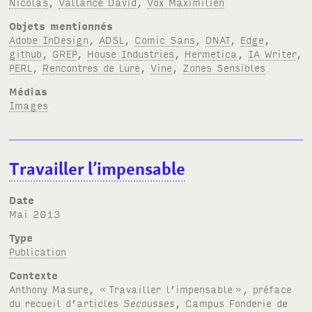
Nicolas
,
Vallance David
,
Vox Maximilien
Objets mentionnés
Adobe InDesign
,
ADSL
,
Comic Sans
,
DNAT
,
Edge
,
github
,
GREP
,
House Industries
,
Hermetica
,
IA Writer
,
PERL
,
Rencontres de Lure
,
Vine
,
Zones Sensibles
Médias
Images
Travailler l’impensable
Date
mai 2013
Type
Publication
Contexte
Anthony Masure, «
Travailler l’impensable
», préface
du recueil d’articles
Secousses
, Campus Fonderie de