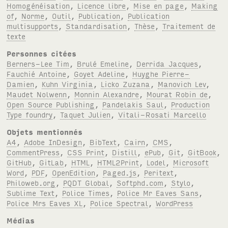
Homogénéisation
,
Licence libre
,
Mise en page
,
Making
of
,
Norme
,
Outil
,
Publication
,
Publication
multisupports
,
Standardisation
,
Thèse
,
Traitement de
texte
Personnes citées
Berners-Lee Tim
,
Brulé Emeline
,
Derrida Jacques
,
Fauchié Antoine
,
Goyet Adeline
,
Huyghe Pierre-
Damien
,
Kuhn Virginia
,
Licko Zuzana
,
Manovich Lev
,
Maudet Nolwenn
,
Monnin Alexandre
,
Mourat Robin de
,
Open Source Publishing
,
Pandelakis Saul
,
Production
Type foundry
,
Taquet Julien
,
Vitali-Rosati Marcello
Objets mentionnés
A4
,
Adobe InDesign
,
BibText
,
Cairn
,
CMS
,
CommentPress
,
CSS Print
,
Distill
,
ePub
,
Git
,
GitBook
,
GitHub
,
GitLab
,
HTML
,
HTML2Print
,
Lodel
,
Microsoft
Word
,
PDF
,
OpenEdition
,
Paged.js
,
Peritext
,
Philoweb.org
,
PQDT Global
,
Softphd.com
,
Stylo
,
Sublime Text
,
Police Times
,
Police Mr Eaves Sans
,
Police Mrs Eaves XL
,
Police Spectral
,
WordPress
Médias