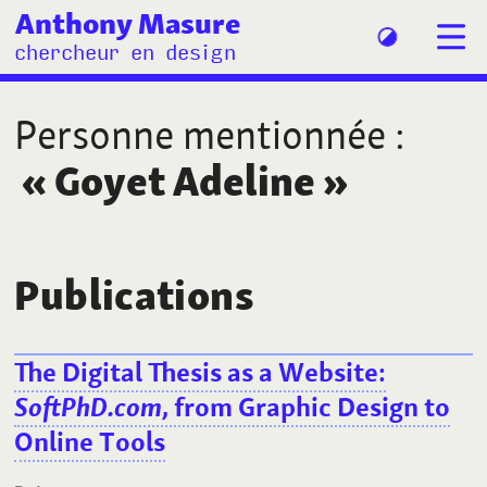
Anthony Masure
chercheur en design
Personne mentionnée
:
«
Goyet Adeline
»
Publications
The Digital Thesis as a Website:
SoftPhD.com
, from Graphic Design to
Online Tools