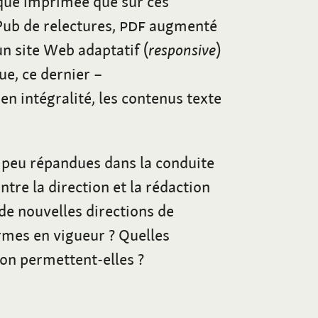
ique imprimée que sur ces
ePub de relectures,
PDF
augmenté
n site Web adaptatif (
responsive
)
ue, ce dernier –
en intégralité, les contenus texte
e peu répandues dans la conduite
ntre la direction et la rédaction
e nouvelles directions de
rmes en vigueur
? Quelles
ion permettent-elles
?