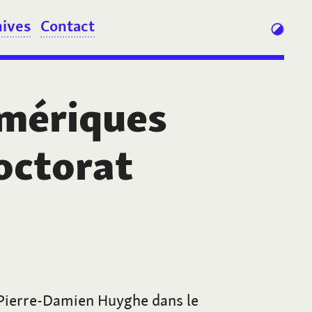
hives
Contact
umériques
octorat
 Pierre-Damien Huyghe dans le