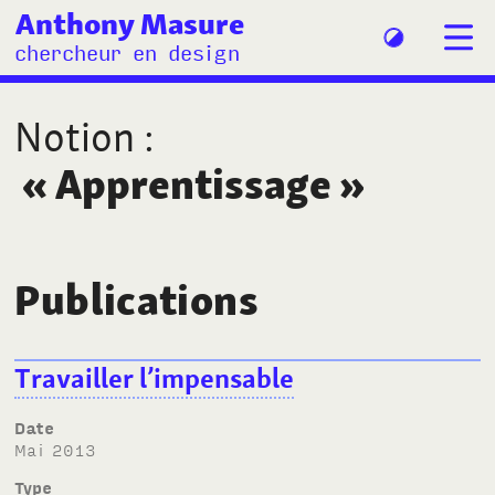
Anthony Masure
chercheur en design
Notion
:
«
Apprentissage
»
Publications
Travailler l’impensable
Date
mai 2013
Type