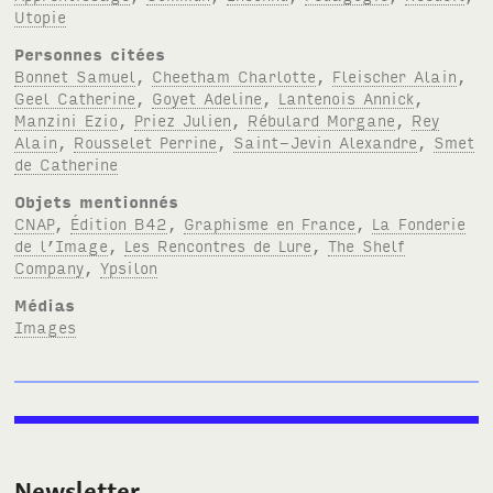
Utopie
Personnes citées
Bonnet Samuel
,
Cheetham Charlotte
,
Fleischer Alain
,
Geel Catherine
,
Goyet Adeline
,
Lantenois Annick
,
Manzini Ezio
,
Priez Julien
,
Rébulard Morgane
,
Rey
Alain
,
Rousselet Perrine
,
Saint-Jevin Alexandre
,
Smet
de Catherine
Objets mentionnés
CNAP
,
Édition B42
,
Graphisme en France
,
La Fonderie
de l’Image
,
Les Rencontres de Lure
,
The Shelf
Company
,
Ypsilon
Médias
Images
Newsletter