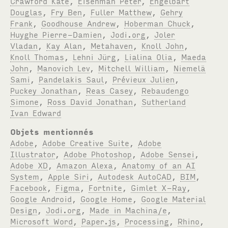
Crawford Kate
,
Eisenman Peter
,
Engelbart
Douglas
,
Fry Ben
,
Fuller Matthew
,
Gehry
Frank
,
Goodhouse Andrew
,
Hoberman Chuck
,
Huyghe Pierre-Damien
,
Jodi.org
,
Joler
Vladan
,
Kay Alan
,
Metahaven
,
Knoll John
,
Knoll Thomas
,
Lehni Jürg
,
Lialina Olia
,
Maeda
John
,
Manovich Lev
,
Mitchell William
,
Niemelä
Sami
,
Pandelakis Saul
,
Prévieux Julien
,
Puckey Jonathan
,
Reas Casey
,
Rebaudengo
Simone
,
Ross David Jonathan
,
Sutherland
Ivan Edward
Objets mentionnés
Adobe
,
Adobe Creative Suite
,
Adobe
Illustrator
,
Adobe Photoshop
,
Adobe Sensei
,
Adobe XD
,
Amazon Alexa
,
Anatomy of an AI
System
,
Apple Siri
,
Autodesk AutoCAD
,
BIM
,
Facebook
,
Figma
,
Fortnite
,
Gimlet X-Ray
,
Google Android
,
Google Home
,
Google Material
Design
,
Jodi.org
,
Made in Machina/e
,
Microsoft Word
,
Paper.js
,
Processing
,
Rhino
,