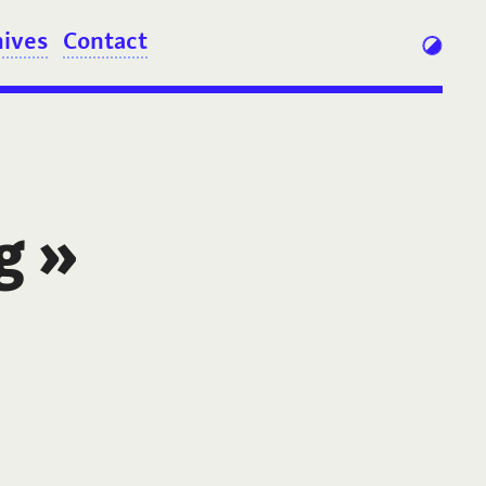
hives
Contact
g
»