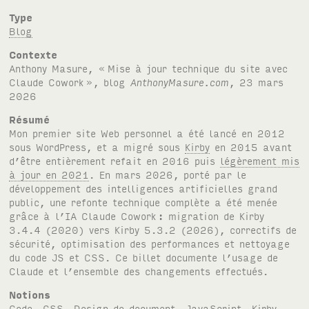
Type
Blog
Contexte
Anthony Masure, «
Mise à jour technique du site avec
Claude Cowork
», blog
AnthonyMasure.com
, 23 mars
2026
Résumé
Mon premier site Web personnel a été lancé en 2012
sous WordPress, et a migré sous
Kirby
en 2015 avant
d’être entièrement refait en 2016 puis
légèrement mis
à jour en 2021
. En mars 2026, porté par le
développement des intelligences artificielles grand
public, une refonte technique complète a été menée
grâce à l’
IA
Claude Cowork
: migration de Kirby
3.4.4
(2020) vers Kirby
5.3.2
(2026), correctifs de
sécurité, optimisation des performances et nettoyage
du code
JS
et
CSS
. Ce billet documente l’usage de
Claude et l’ensemble des changements effectués.
Notions
Code
,
CSS
,
Design de document
,
JavaScript
,
Kirby
,