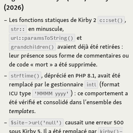
(2026)
Les fonctions statiques de Kirby
2
,
c::set()
en minuscule,
str::
et
url::paramsToString()
avaient déjà été retirées
:
grandchildren()
leur présence sous forme de commentaires ou
de code «
mort
» a été supprimée.
, déprécié en
PHP
8.1
, avait été
strftime()
remplacé par le gestionnaire
(format
intl
ICU
type
)
: ce comportement a
'MMMM yyyy'
été vérifié et consolidé dans l’ensemble des
templates
.
causait une erreur
500
$site->url('null')
sous Kirby
5
. Il a été remplacé par
kirby()-