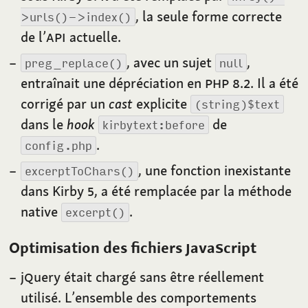
, la seule forme correcte
>urls()->index()
de l’
API
actuelle.
, avec un sujet
,
preg_replace()
null
entraînait une dépréciation en
PHP
8.2
. Il a été
corrigé par un
cast
explicite
(string)$text
dans le
hook
de
kirbytext:before
.
config.php
, une fonction inexistante
excerptToChars()
dans Kirby
5
, a été remplacée par la méthode
native
.
excerpt()
Optimisation des fichiers
J
ava
S
cript
j
Q
uery était chargé sans être réellement
utilisé. L’ensemble des comportements