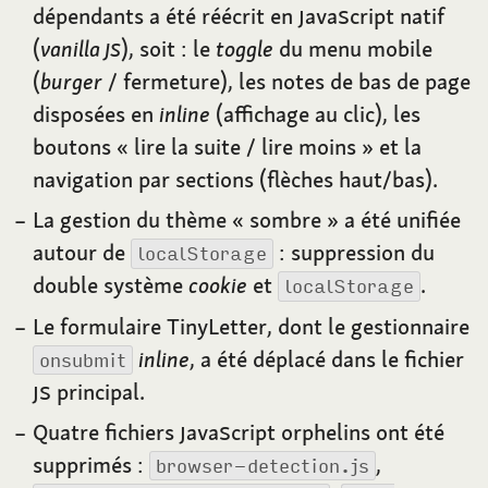
dépendants a été réécrit en
J
ava
S
cript natif
(
vanilla
JS
), soit
: le
toggle
du menu mobile
(
burger
/ fermeture), les notes de bas de page
disposées en
inline
(affichage au clic), les
boutons «
lire la suite / lire moins
» et la
navigation par sections (flèches haut/bas).
La gestion du thème «
sombre
» a été unifiée
autour de
: suppression du
localStorage
double système
cookie
et
.
localStorage
Le formulaire TinyLetter, dont le gestionnaire
inline
, a été déplacé dans le fichier
onsubmit
JS
principal.
Quatre fichiers
J
ava
S
cript orphelins ont été
supprimés
:
,
browser-detection.js