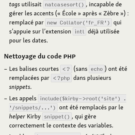
tags
utilisait
, incapable de
natcasesort()
gérer les accents («
École
» après «
Zèbre
»)
:
remplacé par
qui
new Collator('fr_FR')
s’appuie sur l’extension
déjà utilisée
intl
pour les dates.
Nettoyage du code
PHP
Les balises courtes
(sans
) ont été
<?
echo
remplacées par
dans plusieurs
<?php
snippets
.
Les appels
include($kirby->root('site') .
ont été remplacés par le
'/snippets/...')
helper
Kirby
, qui gère
snippet()
correctement le contexte des variables.