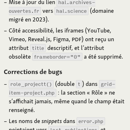
Mise à jour du lien
hal.archives-
vers
(domaine
ouvertes.fr
hal.science
migré en 2023).
Côté accessibilité, les iframes (YouTube,
Vimeo, Reveal.js, Figma,
PDF
) ont reçu un
attribut
descriptif, et l’attribut
title
obsolète
a été supprimé.
frameborder="0"
Corrections de bugs
(double
) dans
role_projectt()
t
grid-
: la section «
Rôle
» ne
item-project.php
s’affichait jamais, même quand le champ était
renseigné.
Les noms de
snippets
dans
error.php
pointaient vers
et
last_publications