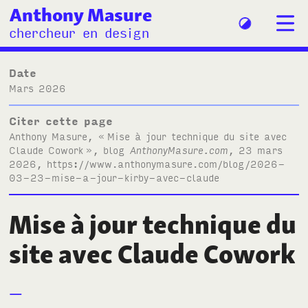
Anthony Masure
chercheur en design
Date
mars 2026
Citer cette page
Anthony Masure, «
Mise à jour technique du site avec
Claude Cowork
», blog
AnthonyMasure.com
, 23 mars
2026,
https://www.anthonymasure.com/blog/2026-
03-23-mise-a-jour-kirby-avec-claude
Mise à jour technique du
site avec Claude Cowork