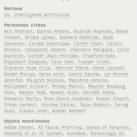
Notions
IA
,
Intelligence artificielle
Personnes citées
Akil Ghofran
,
Barrat Robbie
,
Bastide Raphaël
,
Belet
Vincent
,
Bridle James
,
Buenerd Mathilde
,
Bush
Vannevar
,
Cardon Dominique
,
Carter Shan
,
Cassili
Antonio
,
Chapoutot Johann
,
Charvolin Margaux
,
Child
Danielle
,
Cointet Jean-Philippe
,
Crawford Kate
,
Engelbart Douglas
,
Fass John
,
Flusser Vilém
,
Giardina Papa Elisa
,
Héritier David
,
Huret Laurent
,
Khider Maïlys
,
Kyrou Ariel
,
Ludico Salone
,
Lyn Morone
Jennifer
,
Maigret Nicolas
,
Mazières Antoine
,
McClymont Alistair
,
Minsky Marvin
,
Moulier Boutang
Yann
,
Nelson Tedd
,
Newell Allen
,
Parreño Gema
,
Revuelta Marta
,
Ross David Jonathan
,
Russel Stuart
,
Simon Herbert
,
Smilkov Daniel
,
Talou Romain
,
Turing
Alan
,
Vladan Joler
,
Wiener Norbert
Objets mentionnés
Adobe Sensei
,
AI Facial Profiling
,
Levels of Paranoia
,
Anatomy of an AI System
,
Autodesk
,
Balenciaga AI
,