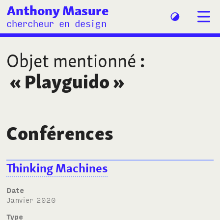
Anthony Masure
chercheur en design
Objet mentionné
:
«
Playguido
»
Conférences
Thinking Machines
Date
janvier 2020
Type