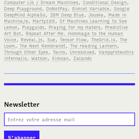
Computer Lib / Dream Machines
,
Conditional Design
,
Deep Playground
,
DoNotPay
,
Gimlet Variable
,
Google
DeepMind AlphaGo
,
IBM Deep Blue
,
Jouska
,
Made in
Machina/e
,
Marty109
,
Of Machines Learning to See
Lemon
,
Playguido
,
Praying for my Haters
,
Predictive
Art Bot
,
Repeat After Me. Hommage to the Human
Voice
,
Reveal.js
,
Sue
,
Tensor Flow
,
TheGrid.io
,
The
Loom
,
The Next Rembrandt
,
The reading Lantern
,
Through Other Eyes
,
Twins
,
Unresolved
,
Vampyroteuthis
infernalis
,
Watson
,
Ximoan
,
Zalando
Newsletter