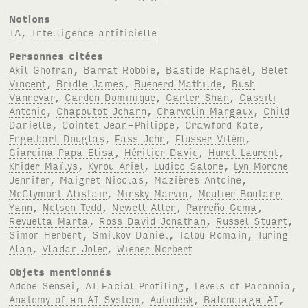
Notions
IA
,
Intelligence artificielle
Personnes citées
Akil Ghofran
,
Barrat Robbie
,
Bastide Raphaël
,
Belet
Vincent
,
Bridle James
,
Buenerd Mathilde
,
Bush
Vannevar
,
Cardon Dominique
,
Carter Shan
,
Cassili
Antonio
,
Chapoutot Johann
,
Charvolin Margaux
,
Child
Danielle
,
Cointet Jean-Philippe
,
Crawford Kate
,
Engelbart Douglas
,
Fass John
,
Flusser Vilém
,
Giardina Papa Elisa
,
Héritier David
,
Huret Laurent
,
Khider Maïlys
,
Kyrou Ariel
,
Ludico Salone
,
Lyn Morone
Jennifer
,
Maigret Nicolas
,
Mazières Antoine
,
McClymont Alistair
,
Minsky Marvin
,
Moulier Boutang
Yann
,
Nelson Tedd
,
Newell Allen
,
Parreño Gema
,
Revuelta Marta
,
Ross David Jonathan
,
Russel Stuart
,
Simon Herbert
,
Smilkov Daniel
,
Talou Romain
,
Turing
Alan
,
Vladan Joler
,
Wiener Norbert
Objets mentionnés
Adobe Sensei
,
AI Facial Profiling
,
Levels of Paranoia
,
Anatomy of an AI System
,
Autodesk
,
Balenciaga AI
,