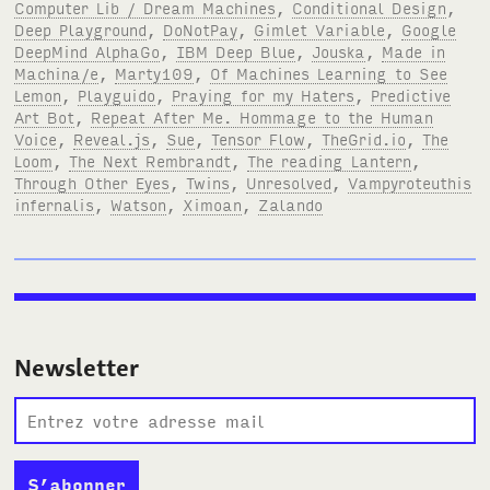
Computer Lib / Dream Machines
,
Conditional Design
,
Deep Playground
,
DoNotPay
,
Gimlet Variable
,
Google
DeepMind AlphaGo
,
IBM Deep Blue
,
Jouska
,
Made in
Machina/e
,
Marty109
,
Of Machines Learning to See
Lemon
,
Playguido
,
Praying for my Haters
,
Predictive
Art Bot
,
Repeat After Me. Hommage to the Human
Voice
,
Reveal.js
,
Sue
,
Tensor Flow
,
TheGrid.io
,
The
Loom
,
The Next Rembrandt
,
The reading Lantern
,
Through Other Eyes
,
Twins
,
Unresolved
,
Vampyroteuthis
infernalis
,
Watson
,
Ximoan
,
Zalando
Newsletter