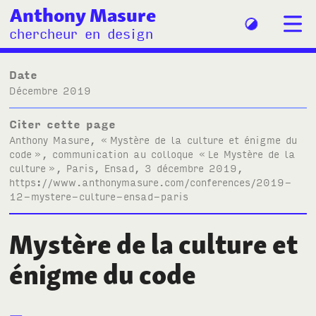
Anthony Masure
chercheur en design
Date
décembre 2019
Citer cette page
Anthony Masure, «
Mystère de la culture et énigme du
code
», communication au colloque «
Le Mystère de la
culture
», Paris, Ensad, 3 décembre 2019,
https://www.anthonymasure.com/conferences/2019-
12-mystere-culture-ensad-paris
Mystère de la culture et
énigme du code