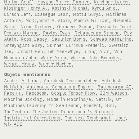
Hinton Geoff
,
Huyghe Pierre-Damien
,
Kirchner Lauren
,
Kissinger Henry A.
,
Kosinski Michal
,
Kyrou Ariel
,
Larson Jeff
,
Lassègue Jean
,
Mattu Surya
,
Mazières
Antoine
,
McClymont Alistair
,
Morris William
,
Niemelä
Sami
,
Nixon Richard
,
Osindero Simon
,
Pasquale Frank
,
Protais Marine
,
Pavlov Ivan
,
Rebaudengo Simone
,
Rey
Alain
,
Ross Casey
,
Saulnier Boris
,
Schwab Katharine
,
Shteyngart Gary
,
Skinner Burrhus Frederic
,
Swetlitz
Ike
,
Tarnoff Ben
,
Teh Yee-Whye
,
Turing Alan
,
Von
Neumann John
,
Wang Yilun
,
Watson John Broadus
,
Weigel Moira
,
Wiener Norbert
Objets mentionnés
Adobe
,
Alibaba
,
Autodesk Dreamcatcher
,
Autodesk
Netfabb
,
Automatic Computing Engine
,
Balenciaga AI
,
Face++
,
Facebook
,
Google Tensor Flow
,
IBM Watson
,
Machine Jacking
,
Made in Machina/e
,
Netflix
,
Of
Machines Learning to See Lemon
,
PredPol
,
Siri
,
TheGrid.io
,
The Justice Department’s National
Institute of Corrections
,
The Next Rembrandt
,
Uber
,
Wix ADI