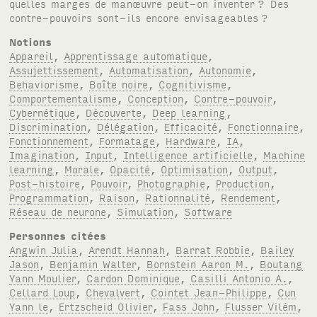
quelles marges de manœuvre peut-on inventer
? Des
contre-pouvoirs sont-ils encore envisageables
?
Notions
Appareil
,
Apprentissage automatique
,
Assujettissement
,
Automatisation
,
Autonomie
,
Behaviorisme
,
Boîte noire
,
Cognitivisme
,
Comportementalisme
,
Conception
,
Contre-pouvoir
,
Cybernétique
,
Découverte
,
Deep learning
,
Discrimination
,
Délégation
,
Efficacité
,
Fonctionnaire
,
Fonctionnement
,
Formatage
,
Hardware
,
IA
,
Imagination
,
Input
,
Intelligence artificielle
,
Machine
learning
,
Morale
,
Opacité
,
Optimisation
,
Output
,
Post-histoire
,
Pouvoir
,
Photographie
,
Production
,
Programmation
,
Raison
,
Rationnalité
,
Rendement
,
Réseau de neurone
,
Simulation
,
Software
Personnes citées
Angwin Julia
,
Arendt Hannah
,
Barrat Robbie
,
Bailey
Jason
,
Benjamin Walter
,
Bornstein Aaron M.
,
Boutang
Yann Moulier
,
Cardon Dominique
,
Casilli Antonio A.
,
Cellard Loup
,
Chevalvert
,
Cointet Jean-Philippe
,
Cun
Yann le
,
Ertzscheid Olivier
,
Fass John
,
Flusser Vilém
,