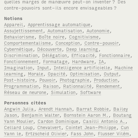
quelles marges de manœuvre peut-on inventer
? Des
contre-pouvoirs sont-ils encore envisageables
?
Notions
Appareil
,
Apprentissage automatique
,
Assujettissement
,
Automatisation
,
Autonomie
,
Behaviorisme
,
Boîte noire
,
Cognitivisme
,
Comportementalisme
,
Conception
,
Contre-pouvoir
,
Cybernétique
,
Découverte
,
Deep learning
,
Discrimination
,
Délégation
,
Efficacité
,
Fonctionnaire
,
Fonctionnement
,
Formatage
,
Hardware
,
IA
,
Imagination
,
Input
,
Intelligence artificielle
,
Machine
learning
,
Morale
,
Opacité
,
Optimisation
,
Output
,
Post-histoire
,
Pouvoir
,
Photographie
,
Production
,
Programmation
,
Raison
,
Rationnalité
,
Rendement
,
Réseau de neurone
,
Simulation
,
Software
Personnes citées
Angwin Julia
,
Arendt Hannah
,
Barrat Robbie
,
Bailey
Jason
,
Benjamin Walter
,
Bornstein Aaron M.
,
Boutang
Yann Moulier
,
Cardon Dominique
,
Casilli Antonio A.
,
Cellard Loup
,
Chevalvert
,
Cointet Jean-Philippe
,
Cun
Yann le
,
Ertzscheid Olivier
,
Fass John
,
Flusser Vilém
,