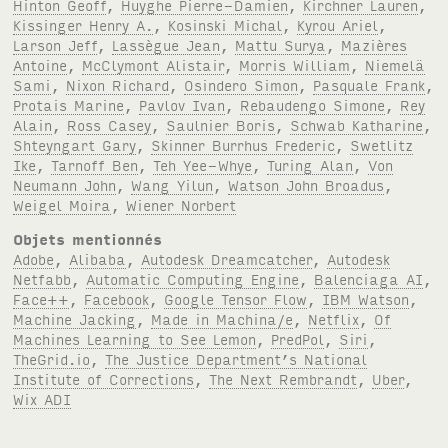
Hinton Geoff
,
Huyghe Pierre-Damien
,
Kirchner Lauren
,
Kissinger Henry A.
,
Kosinski Michal
,
Kyrou Ariel
,
Larson Jeff
,
Lassègue Jean
,
Mattu Surya
,
Mazières
Antoine
,
McClymont Alistair
,
Morris William
,
Niemelä
Sami
,
Nixon Richard
,
Osindero Simon
,
Pasquale Frank
,
Protais Marine
,
Pavlov Ivan
,
Rebaudengo Simone
,
Rey
Alain
,
Ross Casey
,
Saulnier Boris
,
Schwab Katharine
,
Shteyngart Gary
,
Skinner Burrhus Frederic
,
Swetlitz
Ike
,
Tarnoff Ben
,
Teh Yee-Whye
,
Turing Alan
,
Von
Neumann John
,
Wang Yilun
,
Watson John Broadus
,
Weigel Moira
,
Wiener Norbert
Objets mentionnés
Adobe
,
Alibaba
,
Autodesk Dreamcatcher
,
Autodesk
Netfabb
,
Automatic Computing Engine
,
Balenciaga AI
,
Face++
,
Facebook
,
Google Tensor Flow
,
IBM Watson
,
Machine Jacking
,
Made in Machina/e
,
Netflix
,
Of
Machines Learning to See Lemon
,
PredPol
,
Siri
,
TheGrid.io
,
The Justice Department’s National
Institute of Corrections
,
The Next Rembrandt
,
Uber
,
Wix ADI