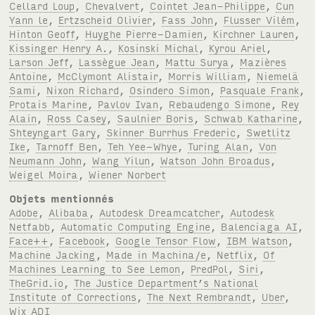
Cellard Loup
,
Chevalvert
,
Cointet Jean-Philippe
,
Cun
Yann le
,
Ertzscheid Olivier
,
Fass John
,
Flusser Vilém
,
Hinton Geoff
,
Huyghe Pierre-Damien
,
Kirchner Lauren
,
Kissinger Henry A.
,
Kosinski Michal
,
Kyrou Ariel
,
Larson Jeff
,
Lassègue Jean
,
Mattu Surya
,
Mazières
Antoine
,
McClymont Alistair
,
Morris William
,
Niemelä
Sami
,
Nixon Richard
,
Osindero Simon
,
Pasquale Frank
,
Protais Marine
,
Pavlov Ivan
,
Rebaudengo Simone
,
Rey
Alain
,
Ross Casey
,
Saulnier Boris
,
Schwab Katharine
,
Shteyngart Gary
,
Skinner Burrhus Frederic
,
Swetlitz
Ike
,
Tarnoff Ben
,
Teh Yee-Whye
,
Turing Alan
,
Von
Neumann John
,
Wang Yilun
,
Watson John Broadus
,
Weigel Moira
,
Wiener Norbert
Objets mentionnés
Adobe
,
Alibaba
,
Autodesk Dreamcatcher
,
Autodesk
Netfabb
,
Automatic Computing Engine
,
Balenciaga AI
,
Face++
,
Facebook
,
Google Tensor Flow
,
IBM Watson
,
Machine Jacking
,
Made in Machina/e
,
Netflix
,
Of
Machines Learning to See Lemon
,
PredPol
,
Siri
,
TheGrid.io
,
The Justice Department’s National
Institute of Corrections
,
The Next Rembrandt
,
Uber
,
Wix ADI