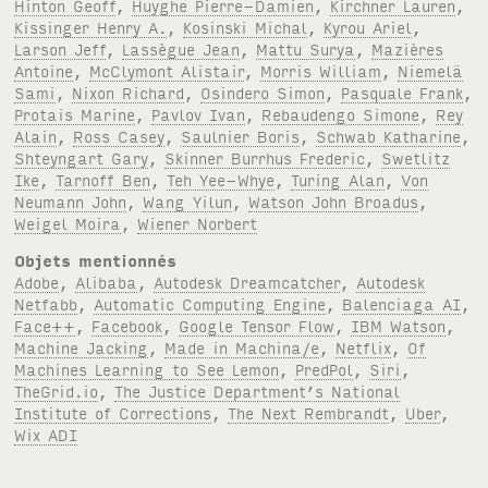
Hinton Geoff
,
Huyghe Pierre-Damien
,
Kirchner Lauren
,
Kissinger Henry A.
,
Kosinski Michal
,
Kyrou Ariel
,
Larson Jeff
,
Lassègue Jean
,
Mattu Surya
,
Mazières
Antoine
,
McClymont Alistair
,
Morris William
,
Niemelä
Sami
,
Nixon Richard
,
Osindero Simon
,
Pasquale Frank
,
Protais Marine
,
Pavlov Ivan
,
Rebaudengo Simone
,
Rey
Alain
,
Ross Casey
,
Saulnier Boris
,
Schwab Katharine
,
Shteyngart Gary
,
Skinner Burrhus Frederic
,
Swetlitz
Ike
,
Tarnoff Ben
,
Teh Yee-Whye
,
Turing Alan
,
Von
Neumann John
,
Wang Yilun
,
Watson John Broadus
,
Weigel Moira
,
Wiener Norbert
Objets mentionnés
Adobe
,
Alibaba
,
Autodesk Dreamcatcher
,
Autodesk
Netfabb
,
Automatic Computing Engine
,
Balenciaga AI
,
Face++
,
Facebook
,
Google Tensor Flow
,
IBM Watson
,
Machine Jacking
,
Made in Machina/e
,
Netflix
,
Of
Machines Learning to See Lemon
,
PredPol
,
Siri
,
TheGrid.io
,
The Justice Department’s National
Institute of Corrections
,
The Next Rembrandt
,
Uber
,
Wix ADI