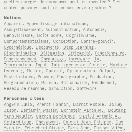
quelles marges de manœuvre peut-on inventer
? Des
contre-pouvoirs sont-ils encore envisageables
?
Notions
Appareil
,
Apprentissage automatique
,
Assujettissement
,
Automatisation
,
Autonomie
,
Behaviorisme
,
Boîte noire
,
Cognitivisme
,
Comportementalisme
,
Conception
,
Contre-pouvoir
,
Cybernétique
,
Découverte
,
Deep learning
,
Discrimination
,
Délégation
,
Efficacité
,
Fonctionnaire
,
Fonctionnement
,
Formatage
,
Hardware
,
IA
,
Imagination
,
Input
,
Intelligence artificielle
,
Machine
learning
,
Morale
,
Opacité
,
Optimisation
,
Output
,
Post-histoire
,
Pouvoir
,
Photographie
,
Production
,
Programmation
,
Raison
,
Rationnalité
,
Rendement
,
Réseau de neurone
,
Simulation
,
Software
Personnes citées
Angwin Julia
,
Arendt Hannah
,
Barrat Robbie
,
Bailey
Jason
,
Benjamin Walter
,
Bornstein Aaron M.
,
Boutang
Yann Moulier
,
Cardon Dominique
,
Casilli Antonio A.
,
Cellard Loup
,
Chevalvert
,
Cointet Jean-Philippe
,
Cun
Yann le
,
Ertzscheid Olivier
,
Fass John
,
Flusser Vilém
,