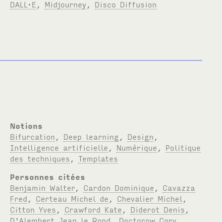
DALL·E
,
Midjourney
,
Disco Diffusion
Notions
Bifurcation
,
Deep learning
,
Design
,
Intelligence artificielle
,
Numérique
,
Politique
des techniques
,
Templates
Personnes citées
Benjamin Walter
,
Cardon Dominique
,
Cavazza
Fred
,
Certeau Michel de
,
Chevalier Michel
,
Citton Yves
,
Crawford Kate
,
Diderot Denis
,
D'Alembert Jean le Rond
,
Doctorow Cory
,