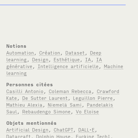
Notions
Automation
,
Création
,
Dataset
,
Deep
learning
,
Design
,
Esthétique
,
IA
,
IA
générative
,
Intelligence artificielle
,
Machine
learning
Personnes citées
Casilli Antonio
,
Coleman Rebecca
,
Crawford
Kate
,
De Sutter Laurent
,
Leguillon Pierre
,
Mathieu Alexia
,
Niemelä Sami
,
Pandelakis
Saul
,
Rebaudengo Simone
,
Vo Eloïse
Objets mentionnés
Artificial Design
,
ChatGPT
,
DALL·E
,
Datacraft
,
Dolphin House
,
Fucking Tech!
,