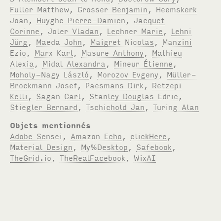
Fuller Matthew
,
Grosser Benjamin
,
Heemskerk
Joan
,
Huyghe Pierre-Damien
,
Jacquet
Corinne
,
Joler Vladan
,
Lechner Marie
,
Lehni
Jürg
,
Maeda John
,
Maigret Nicolas
,
Manzini
Ezio
,
Marx Karl
,
Masure Anthony
,
Mathieu
Alexia
,
Midal Alexandra
,
Mineur Étienne
,
Moholy-Nagy László
,
Morozov Evgeny
,
Müller-
Brockmann Josef
,
Paesmans Dirk
,
Retzepi
Kelli
,
Sagan Carl
,
Stanley Douglas Edric
,
Stiegler Bernard
,
Tschichold Jan
,
Turing Alan
Objets mentionnés
Adobe Sensei
,
Amazon Echo
,
clickHere
,
Material Design
,
My%Desktop
,
Safebook
,
TheGrid.io
,
TheRealFacebook
,
WixAI