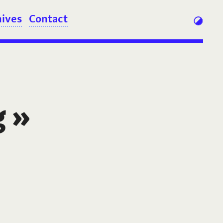
hives
Contact
g
»