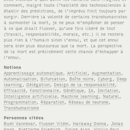
Notions
Apprentissage automatique
,
Artificiel
,
Augmentation
,
Automatisation
,
Bifurcation
,
Boîte noire
,
Cyborg
,
Deep
learning
,
Délégation
,
Design de la responsabilité
,
Efficacité
,
Fonctionnaire
,
Génétique
,
IA
,
Imitation
,
Intelligence artificielle
,
Machine learning
,
Naturel
,
Programmation
,
Réparation
,
Réseau de neurone
,
Transhumanisme
Personnes citées
Bush Vannevar
,
Flusser Vilém
,
Haraway Donna
,
Jonas
Hans
,
Nietzsche Friedrich
,
Turing Alan
,
Virilio Paul