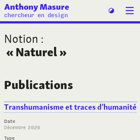
Anthony Masure
chercheur en design
Notion
:
«
Naturel
»
Publications
Transhumanisme et traces d’humanité
Date
décembre 2020
Type