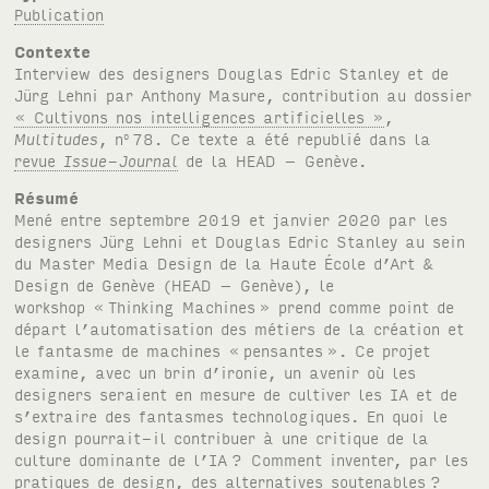
Publication
Contexte
Interview des designers Douglas Edric Stanley et de
Jürg Lehni par Anthony Masure, contribution au dossier
« Cultivons nos intelligences artificielles »
,
Multitudes
, n
78. Ce texte a été republié dans la
o
revue
Issue-Journal
de la HEAD – Genève.
Résumé
Mené entre septembre 2019 et janvier 2020 par les
designers Jürg Lehni et Douglas Edric Stanley au sein
du Master Media Design de la Haute École d’Art
&
Design de Genève (HEAD – Genève), le
workshop «
Thinking Machines
» prend comme point de
départ l’automatisation des métiers de la création et
le fantasme de machines «
pensantes
». Ce projet
examine, avec un brin d’ironie, un avenir où les
designers seraient en mesure de cultiver les IA et de
s’extraire des fantasmes technologiques. En quoi le
design pourrait-il contribuer à une critique de la
culture dominante de l’IA
? Comment inventer, par les
pratiques de design, des alternatives soutenables
?