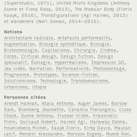
(Superstudio, 1971),
United Micro Kingdoms
(Anthony
Dunne et Fiona Raby, 2013),
The Modular Body
(Floris
Kaayk, 2016),
Transfigurations
(Agi Haines, 2013)
et
Wanderers
(Neri Oxman, 2014-2015).
Notions
Architecture radicale
,
Artefacts performatifs
,
Augmentation
,
Biologie synthétique
,
Biologie
,
Biotechnologie
,
Capitalisme
,
Chirurgie
,
Cinéma
,
Corps
,
Critical design
,
Design fiction
,
Design
spéculatif
,
Écologie
,
Hyperréalisme
,
Impression 3D
,
Jeu vidéo
,
Narration
,
Performativité
,
Photomontage
,
Programme
,
Prototypes
,
Science-fiction
,
Solutionnisme
,
Technologie
,
Transhumanisme
,
Urbanisme
,
Utopie
Personnes citées
Arendt Hannah
,
Atala Anthony
,
Auger James
,
Barlow
Sam
,
Blomberg Jeannette
,
Caramia Pierangelo
,
Close
Chuck
,
Dunne Anthony
,
Flusser Vilém
,
Frassinelli
Piero
,
Guillaud Hubert
,
Haines Agi
,
Haraway Donna
,
Houellebecq Michel
,
Kaayk Floris
,
Kirby David
,
Maulan
Latif
,
Mendini Alessandro
,
Morozov Evgeny
,
Mueck Ron
,