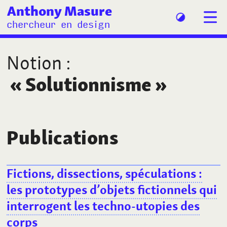
Anthony Masure
chercheur en design
Notion
:
«
Solutionnisme
»
Publications
Fictions, dissections, spéculations
:
les prototypes d’objets fictionnels qui
interrogent les techno-utopies des
corps