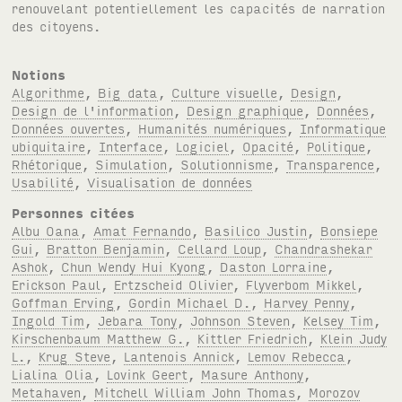
renouvelant potentiellement les capacités de narration
des citoyens.
Notions
Algorithme
,
Big data
,
Culture visuelle
,
Design
,
Design de l'information
,
Design graphique
,
Données
,
Données ouvertes
,
Humanités numériques
,
Informatique
ubiquitaire
,
Interface
,
Logiciel
,
Opacité
,
Politique
,
Rhétorique
,
Simulation
,
Solutionnisme
,
Transparence
,
Usabilité
,
Visualisation de données
Personnes citées
Albu Oana
,
Amat Fernando
,
Basilico Justin
,
Bonsiepe
Gui
,
Bratton Benjamin
,
Cellard Loup
,
Chandrashekar
Ashok
,
Chun Wendy Hui Kyong
,
Daston Lorraine
,
Erickson Paul
,
Ertzscheid Olivier
,
Flyverbom Mikkel
,
Goffman Erving
,
Gordin Michael D.
,
Harvey Penny
,
Ingold Tim
,
Jebara Tony
,
Johnson Steven
,
Kelsey Tim
,
Kirschenbaum Matthew G.
,
Kittler Friedrich
,
Klein Judy
L.
,
Krug Steve
,
Lantenois Annick
,
Lemov Rebecca
,
Lialina Olia
,
Lovink Geert
,
Masure Anthony
,
Metahaven
,
Mitchell William John Thomas
,
Morozov