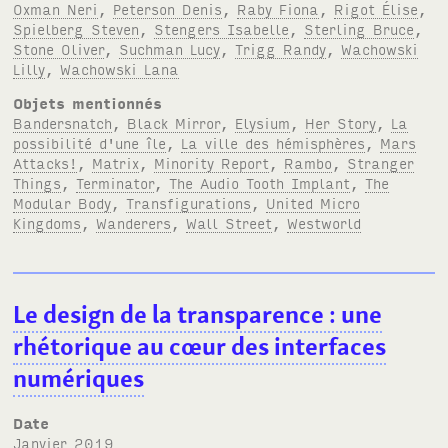
Oxman Neri
,
Peterson Denis
,
Raby Fiona
,
Rigot Élise
,
Spielberg Steven
,
Stengers Isabelle
,
Sterling Bruce
,
Stone Oliver
,
Suchman Lucy
,
Trigg Randy
,
Wachowski
Lilly
,
Wachowski Lana
Objets mentionnés
Bandersnatch
,
Black Mirror
,
Elysium
,
Her Story
,
La
possibilité d'une île
,
La ville des hémisphères
,
Mars
Attacks!
,
Matrix
,
Minority Report
,
Rambo
,
Stranger
Things
,
Terminator
,
The Audio Tooth Implant
,
The
Modular Body
,
Transfigurations
,
United Micro
Kingdoms
,
Wanderers
,
Wall Street
,
Westworld
Le design de la transparence
: une
rhétorique au cœur des interfaces
numériques
Date
janvier 2019