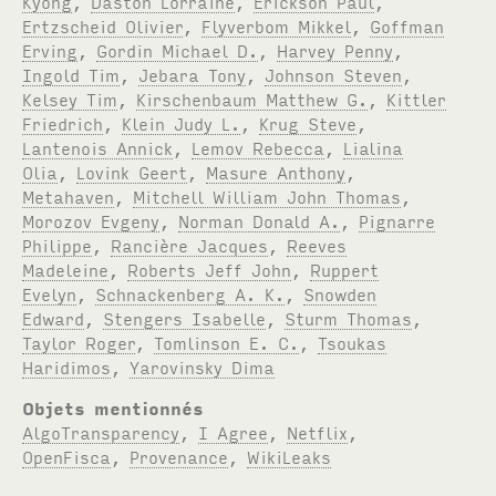
Kyong
,
Daston Lorraine
,
Erickson Paul
,
Ertzscheid Olivier
,
Flyverbom Mikkel
,
Goffman
Erving
,
Gordin Michael D.
,
Harvey Penny
,
Ingold Tim
,
Jebara Tony
,
Johnson Steven
,
Kelsey Tim
,
Kirschenbaum Matthew G.
,
Kittler
Friedrich
,
Klein Judy L.
,
Krug Steve
,
Lantenois Annick
,
Lemov Rebecca
,
Lialina
Olia
,
Lovink Geert
,
Masure Anthony
,
Metahaven
,
Mitchell William John Thomas
,
Morozov Evgeny
,
Norman Donald A.
,
Pignarre
Philippe
,
Rancière Jacques
,
Reeves
Madeleine
,
Roberts Jeff John
,
Ruppert
Evelyn
,
Schnackenberg A. K.
,
Snowden
Edward
,
Stengers Isabelle
,
Sturm Thomas
,
Taylor Roger
,
Tomlinson E. C.
,
Tsoukas
Haridimos
,
Yarovinsky Dima
Objets mentionnés
AlgoTransparency
,
I Agree
,
Netflix
,
OpenFisca
,
Provenance
,
WikiLeaks