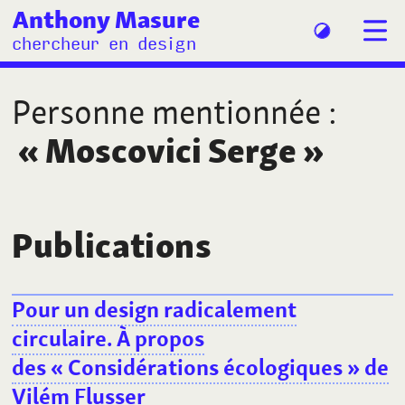
Anthony Masure
chercheur en design
Personne mentionnée
:
«
Moscovici Serge
»
Publications
Pour un design radicalement
circulaire. À propos
des «
Considérations écologiques
» de
Vilém Flusser