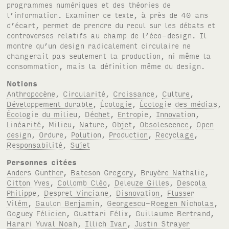
programmes numériques et des théories de
l’information. Examiner ce texte, à près de 40 ans
d’écart, permet de prendre du recul sur les débats et
controverses relatifs au champ de l’éco-design. Il
montre qu’un design radicalement circulaire ne
changerait pas seulement la production, ni même la
consommation, mais la définition même du design.
Notions
Anthropocène
,
Circularité
,
Croissance
,
Culture
,
Développement durable
,
Écologie
,
Écologie des médias
,
Écologie du milieu
,
Déchet
,
Entropie
,
Innovation
,
Linéarité
,
Milieu
,
Nature
,
Objet
,
Obsolescence
,
Open
design
,
Ordure
,
Polution
,
Production
,
Recyclage
,
Responsabilité
,
Sujet
Personnes citées
Anders Günther
,
Bateson Gregory
,
Bruyère Nathalie
,
Citton Yves
,
Collomb Cléo
,
Deleuze Gilles
,
Descola
Philippe
,
Despret Vinciane
,
Disnovation
,
Flusser
Vilém
,
Gaulon Benjamin
,
Georgescu-Roegen Nicholas
,
Goguey Félicien
,
Guattari Félix
,
Guillaume Bertrand
,
Harari Yuval Noah
,
Illich Ivan
,
Justin Strayer