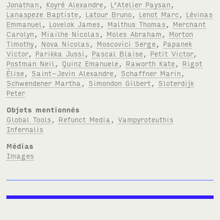
Jonathan
,
Koyré Alexandre
,
L’Atelier Paysan
,
Lanaspeze Baptiste
,
Latour Bruno
,
Lenot Marc
,
Lévinas
Emmanuel
,
Lovelok James
,
Malthus Thomas
,
Merchant
Carolyn
,
Miailhe Nicolas
,
Moles Abraham
,
Morton
Timothy
,
Nova Nicolas
,
Moscovici Serge
,
Papanek
Victor
,
Parikka Jussi
,
Pascal Blaise
,
Petit Victor
,
Postman Neil
,
Quinz Emanuele
,
Raworth Kate
,
Rigot
Élise
,
Saint-Jevin Alexandre
,
Schaffner Marin
,
Schwendener Martha
,
Simondon Gilbert
,
Sloterdijk
Peter
Objets mentionnés
Global Tools
,
Refunct Media
,
Vampyroteuthis
Infernalis
Médias
Images