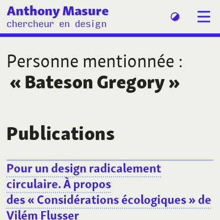
Anthony Masure
chercheur en design
Personne mentionnée
:
«
Bateson Gregory
»
Publications
Pour un design radicalement
circulaire. À propos
des «
Considérations écologiques
» de
Vilém Flusser