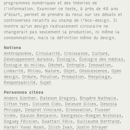
programmes numériques et des théories de
l’information. Examiner ce texte, à près de 40 ans
d’écart, permet de prendre du recul sur les débats et
controverses relatifs au champ de l’éco-design. Il
montre qu’un design radicalement circulaire ne
changerait pas seulement la production, ni même la
consommation, mais la définition même du design.
Notions
Anthropocène
,
Circularité
,
Croissance
,
Culture
,
Développement durable
,
Écologie
,
Écologie des médias
,
Écologie du milieu
,
Déchet
,
Entropie
,
Innovation
,
Linéarité
,
Milieu
,
Nature
,
Objet
,
Obsolescence
,
Open
design
,
Ordure
,
Polution
,
Production
,
Recyclage
,
Responsabilité
,
Sujet
Personnes citées
Anders Günther
,
Bateson Gregory
,
Bruyère Nathalie
,
Citton Yves
,
Collomb Cléo
,
Deleuze Gilles
,
Descola
Philippe
,
Despret Vinciane
,
Disnovation
,
Flusser
Vilém
,
Gaulon Benjamin
,
Georgescu-Roegen Nicholas
,
Goguey Félicien
,
Guattari Félix
,
Guillaume Bertrand
,
Harari Yuval Noah
,
Illich Ivan
,
Justin Strayer