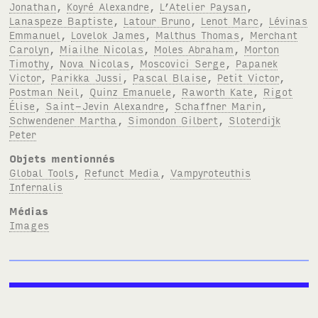
Jonathan
,
Koyré Alexandre
,
L’Atelier Paysan
,
Lanaspeze Baptiste
,
Latour Bruno
,
Lenot Marc
,
Lévinas
Emmanuel
,
Lovelok James
,
Malthus Thomas
,
Merchant
Carolyn
,
Miailhe Nicolas
,
Moles Abraham
,
Morton
Timothy
,
Nova Nicolas
,
Moscovici Serge
,
Papanek
Victor
,
Parikka Jussi
,
Pascal Blaise
,
Petit Victor
,
Postman Neil
,
Quinz Emanuele
,
Raworth Kate
,
Rigot
Élise
,
Saint-Jevin Alexandre
,
Schaffner Marin
,
Schwendener Martha
,
Simondon Gilbert
,
Sloterdijk
Peter
Objets mentionnés
Global Tools
,
Refunct Media
,
Vampyroteuthis
Infernalis
Médias
Images