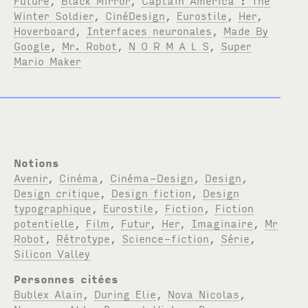
Winter Soldier
,
CinéDesign
,
Eurostile
,
Her
,
Hoverboard
,
Interfaces neuronales
,
Made By
Google
,
Mr. Robot
,
N O R M A L S
,
Super
Mario Maker
Notions
Avenir
,
Cinéma
,
Cinéma-Design
,
Design
,
Design critique
,
Design fiction
,
Design
typographique
,
Eurostile
,
Fiction
,
Fiction
potentielle
,
Film
,
Futur
,
Her
,
Imaginaire
,
Mr
Robot
,
Rétrotype
,
Science-fiction
,
Série
,
Silicon Valley
Personnes citées
Bublex Alain
,
During Elie
,
Nova Nicolas
,