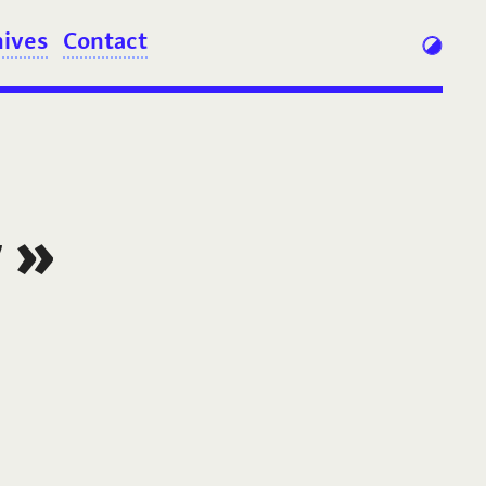
hives
Contact
y
»