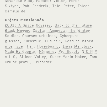
Novarese Aldo
,
Papanek Victor
,
Perez
Sixtyne
,
Pohl Frederik
,
Thiel Peter
,
Toledo
Camille de
Objets mentionnés
2001: A Space Odyssey
,
Back to the Future
,
Black Mirror
,
Captain America: The Winter
Soldier
,
Courses urbaines
,
Cyberpunk
glasses
,
Eurostile
,
Futurs?
,
Gesture-based
interface
,
Her
,
Hoverboard
,
Invisible cloak
,
Made By Google
,
Mémoire
,
Mr. Robot
,
N O R M
A L S
,
Silicon Valley
,
Super Mario Maker
,
Tom
Cruise profil
,
Tricorder