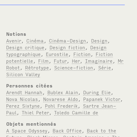
Notions
Avenir
,
Cinéma
,
Cinéma-Design
,
Design
,
Design critique
,
Design fiction
,
Design
typographique
,
Eurostile
,
Fiction
,
Fiction
potentielle
,
Film
,
Futur
,
Her
,
Imaginaire
,
Mr
Robot
,
Rétrotype
,
Science-fiction
,
Série
,
Silicon Valley
Personnes citées
Arendt Hannah
,
Bublex Alain
,
During Elie
,
Nova Nicolas
,
Novarese Aldo
,
Papanek Victor
,
Perez Sixtyne
,
Pohl Frederik
,
Sartre Jean-
Paul
,
Thiel Peter
,
Toledo Camille de
Objets mentionnés
A Space Odyssey
,
Back Office
,
Back to the
Future
,
Black Mirror
,
Captain America : The