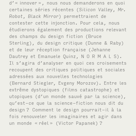
d’« innover
», nous nous demanderons en quoi
certaines séries récentes (
Silicon Valley
,
Mr.
Robot
,
Black Mirror
) permettraient de
contester cette injonction. Pour cela, nous
étudierons également des productions relevant
des champs du design fiction (Bruce
Sterling), du design critique (Dunne & Raby)
et de leur réception française (Jehanne
Dautrey et Emanuele Quinz,
N O R M A L S
).
Il s’agira d’analyser en quoi ces croisements
recoupent des critiques politiques et sociales
adressées aux nouvelles technologies
(Bernard Stiegler, Evgeny Morozov). Entre les
extrême dystopiques (films catastrophe) et
utopiques (d’un monde sauvé par la science),
qu’est-ce que la science-fiction nous dit du
design
? Comment le design pourrait-il à la
fois renouveler les imaginaires et agir dans
un monde «
réel
» (Victor Papanek)
?