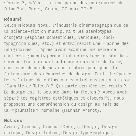
séance 2, «
Y a-t-il une panne des imaginaires du
futur
?
», Paris, Cnam, 22 mai 2018.
Résumé
Selon Nicolas Nova, l’industrie cinématographique de
la science-fiction multiplirait les stéréotypes
d’objets (espaces domestiques, véhicules, choix
typographiques, etc.) et entraînerait une «
panne des
imaginaires
». Après avoir examiné une série de
contre-arguments permettant de resituer le rôle de la
science-fiction quant à la mise en récits du futur,
nous nous demanderons quelle place peut jouer la
fiction dans des démarches de design. Faut-il séparer
les «
fictions de clôture
» des «
fictions potentielles
»
(Camille de Toledo)
? Qui parle derrière ces récits
?
Le design est-il soluble dans la fiction
? Après avoir
séparé les registres esthétiques et discursifs, nous
proposons une compréhension du design au fait de
la «
pluralité
» humaine (Hannah Arendt).
Notions
Avenir
,
Cinéma
,
Cinéma-Design
,
Design
,
Design
critique
,
Design fiction
,
Design typographique
,