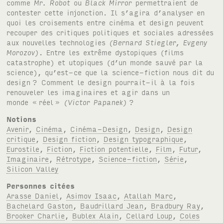
comme
Mr. Robot
ou
Black Mirror
permettraient de
contester cette injonction. Il s’agira d’analyser en
quoi les croisements entre cinéma et design peuvent
recouper des critiques politiques et sociales adressées
aux nouvelles technologies
(Bernard Stiegler, Evgeny
Morozov)
. Entre les extrême dystopiques (films
catastrophe) et utopiques (d’un monde sauvé par la
science), qu’est-ce que la science-fiction nous dit du
design
? Comment le design pourrait-il à la fois
renouveler les imaginaires et agir dans un
monde «
réel
»
(Victor Papanek)
?
Notions
Avenir
,
Cinéma
,
Cinéma-Design
,
Design
,
Design
critique
,
Design fiction
,
Design typographique
,
Eurostile
,
Fiction
,
Fiction potentielle
,
Film
,
Futur
,
Imaginaire
,
Rétrotype
,
Science-fiction
,
Série
,
Silicon Valley
Personnes citées
Arasse Daniel
,
Asimov Isaac
,
Atallah Marc
,
Bachelard Gaston
,
Baudrillard Jean
,
Bradbury Ray
,
Brooker Charlie
,
Bublex Alain
,
Cellard Loup
,
Coles