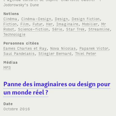
Jodorowsky’s Dune
Notions
Cinéma
,
Cinéma-Design
,
Design
,
Design fiction
,
Fiction
,
Film
,
Futur
,
Her
,
Imaginaire
,
Mobilier
,
Mr
Robot
,
Science-fiction
,
Série
,
Star Trek
,
Streamline
,
Technologie
Personnes citées
Eames Charles et Ray
,
Nova Nicolas
,
Papanek Victor
,
Saul Pandelakis
,
Stiegler Bernard
,
Thiel Peter
Médias
MP3
Panne des imaginaires ou design pour
un monde réel
?
Date
octobre 2016