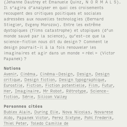
(Jehanne Dautrey et Emanuele Quinz,
N O R M A L S
).
Il s’agira d’analyser en quoi ces croisements
recoupent des critiques politiques et sociales
adressées aux nouvelles technologies (Bernard
Stiegler, Evgeny Morozov). Entre les extrême
dystopiques (films catastrophe) et utopiques (d’un
monde sauvé par la science), qu’est-ce que la
science-fiction nous dit du design
? Comment le
design pourrait-il à la fois renouveler les
imaginaires et agir dans un monde «
réel
» (Victor
Papanek)
?
Notions
Avenir
,
Cinéma
,
Cinéma-Design
,
Design
,
Design
critique
,
Design fiction
,
Design typographique
,
Eurostile
,
Fiction
,
Fiction potentielle
,
Film
,
Futur
,
Her
,
Imaginaire
,
Mr Robot
,
Rétrotype
,
Science-
fiction
,
Série
,
Silicon Valley
Personnes citées
Bublex Alain
,
During Elie
,
Nova Nicolas
,
Novarese
Aldo
,
Papanek Victor
,
Perez Sixtyne
,
Pohl Frederik
,
Thiel Peter
,
Toledo Camille de