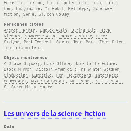
Eurostile
,
Fiction
,
Fiction potentielle
,
Film
,
Futur
,
Her
,
Imaginaire
,
Mr Robot
,
Rétrotype
,
Science-
fiction
,
Série
,
Silicon Valley
Personnes citées
Arendt Hannah
,
Bublex Alain
,
During Elie
,
Nova
Nicolas
,
Novarese Aldo
,
Papanek Victor
,
Perez
Sixtyne
,
Pohl Frederik
,
Sartre Jean-Paul
,
Thiel Peter
,
Toledo Camille de
Objets mentionnés
A Space Odyssey
,
Back Office
,
Back to the Future
,
Black Mirror
,
Captain America : The Winter Soldier
,
CinéDesign
,
Eurostile
,
Her
,
Hoverboard
,
Interfaces
neuronales
,
Made By Google
,
Mr. Robot
,
N O R M A L
S
,
Super Mario Maker
Les univers de la science-fiction
Date