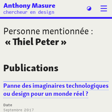
Anthony Masure
chercheur en design
Personne mentionnée
:
«
Thiel Peter
»
Publications
Panne des imaginaires technologiques
ou design pour un monde réel
?
Date
septembre 2017