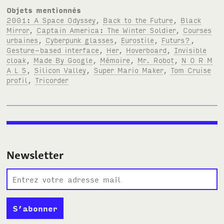
Objets mentionnés
2001: A Space Odyssey
,
Back to the Future
,
Black
Mirror
,
Captain America: The Winter Soldier
,
Courses
urbaines
,
Cyberpunk glasses
,
Eurostile
,
Futurs?
,
Gesture-based interface
,
Her
,
Hoverboard
,
Invisible
cloak
,
Made By Google
,
Mémoire
,
Mr. Robot
,
N O R M
A L S
,
Silicon Valley
,
Super Mario Maker
,
Tom Cruise
profil
,
Tricorder
Newsletter