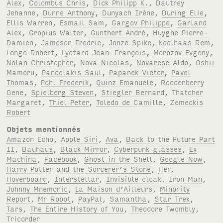
Alex
,
Colombus Chris
,
Dick Philipp K.
,
Dautrey
Jehanne
,
Dunne Anthony
,
Dunyach Irène
,
During Elie
,
Ellis Warren
,
Esmail Sam
,
Gargov Philippe
,
Garland
Alex
,
Gropius Walter
,
Gunthert André
,
Huyghe Pierre-
Damien
,
Jameson Fredric
,
Jonze Spike
,
Koolhaas Rem
,
Longo Robert
,
Lyotard Jean-François
,
Morozov Evgeny
,
Nolan Christopher
,
Nova Nicolas
,
Novarese Aldo
,
Oshii
Mamoru
,
Pandelakis Saul
,
Papanek Victor
,
Pavel
Thomas
,
Pohl Frederik
,
Quinz Emanuele
,
Roddenberry
Gene
,
Spielberg Steven
,
Stiegler Bernard
,
Thatcher
Margaret
,
Thiel Peter
,
Toledo de Camille
,
Zemeckis
Robert
Objets mentionnés
Amazon Echo
,
Apple Siri
,
Ava
,
Back to the Future Part
II
,
Bauhaus
,
Black Mirror
,
Cyberpunk glasses
,
Ex
Machina
,
Facebook
,
Ghost in the Shell
,
Google Now
,
Harry Potter and the Sorcerer’s Stone
,
Her
,
Hoverboard
,
Interstellar
,
Invisible cloak
,
Iron Man
,
Johnny Mnemonic
,
La Maison d’Ailleurs
,
Minority
Report
,
Mr Robot
,
PayPal
,
Samantha
,
Star Trek
,
Tars
,
The Entire History of You
,
Theodore Twombly
,
Tricorder