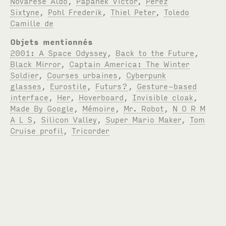
Novarese Aldo
,
Papanek Victor
,
Perez
Sixtyne
,
Pohl Frederik
,
Thiel Peter
,
Toledo
Camille de
Objets mentionnés
2001: A Space Odyssey
,
Back to the Future
,
Black Mirror
,
Captain America: The Winter
Soldier
,
Courses urbaines
,
Cyberpunk
glasses
,
Eurostile
,
Futurs?
,
Gesture-based
interface
,
Her
,
Hoverboard
,
Invisible cloak
,
Made By Google
,
Mémoire
,
Mr. Robot
,
N O R M
A L S
,
Silicon Valley
,
Super Mario Maker
,
Tom
Cruise profil
,
Tricorder