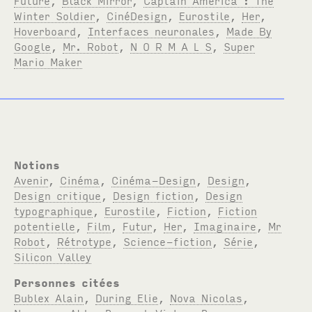
Winter Soldier
,
CinéDesign
,
Eurostile
,
Her
,
Hoverboard
,
Interfaces neuronales
,
Made By
Google
,
Mr. Robot
,
N O R M A L S
,
Super
Mario Maker
Notions
Avenir
,
Cinéma
,
Cinéma-Design
,
Design
,
Design critique
,
Design fiction
,
Design
typographique
,
Eurostile
,
Fiction
,
Fiction
potentielle
,
Film
,
Futur
,
Her
,
Imaginaire
,
Mr
Robot
,
Rétrotype
,
Science-fiction
,
Série
,
Silicon Valley
Personnes citées
Bublex Alain
,
During Elie
,
Nova Nicolas
,