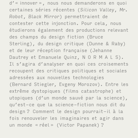
d’« innover
», nous nous demanderons en quoi
certaines séries récentes (
Silicon Valley
,
Mr.
Robot
,
Black Mirror
) permettraient de
contester cette injonction. Pour cela, nous
étudierons également des productions relevant
des champs du design fiction (Bruce
Sterling), du design critique (Dunne & Raby)
et de leur réception française (Jehanne
Dautrey et Emanuele Quinz,
N O R M A L S
).
Il s’agira d’analyser en quoi ces croisements
recoupent des critiques politiques et sociales
adressées aux nouvelles technologies
(Bernard Stiegler, Evgeny Morozov). Entre les
extrême dystopiques (films catastrophe) et
utopiques (d’un monde sauvé par la science),
qu’est-ce que la science-fiction nous dit du
design
? Comment le design pourrait-il à la
fois renouveler les imaginaires et agir dans
un monde «
réel
» (Victor Papanek)
?