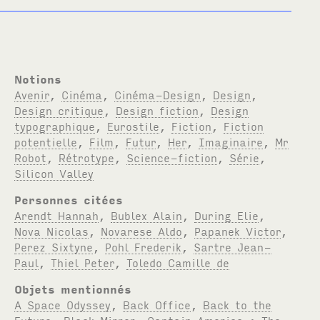
Notions
Avenir
,
Cinéma
,
Cinéma-Design
,
Design
,
Design critique
,
Design fiction
,
Design
typographique
,
Eurostile
,
Fiction
,
Fiction
potentielle
,
Film
,
Futur
,
Her
,
Imaginaire
,
Mr
Robot
,
Rétrotype
,
Science-fiction
,
Série
,
Silicon Valley
Personnes citées
Arendt Hannah
,
Bublex Alain
,
During Elie
,
Nova Nicolas
,
Novarese Aldo
,
Papanek Victor
,
Perez Sixtyne
,
Pohl Frederik
,
Sartre Jean-
Paul
,
Thiel Peter
,
Toledo Camille de
Objets mentionnés
A Space Odyssey
,
Back Office
,
Back to the
Future
,
Black Mirror
,
Captain America : The