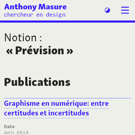
Anthony Masure
chercheur en design
Notion
:
«
Prévision
»
Publications
Graphisme en numérique: entre
certitudes et incertitudes
Date
avril 2014