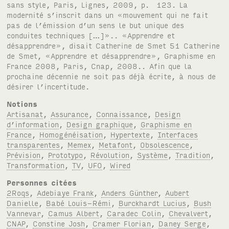
Notions
Artisanat
,
Assurance
,
Connaissance
,
Design
d’information
,
Design graphique
,
Graphisme en
France
,
Homogénéisation
,
Hypertexte
,
Interfaces
transparentes
,
Memex
,
Metafont
,
Obsolescence
,
Prévision
,
Prototypo
,
Révolution
,
Système
,
Tradition
,
Transformation
,
TV
,
UFO
,
Wired
Personnes citées
2Roqs
,
Adebiaye Frank
,
Anders Günther
,
Aubert
Danielle
,
Babé Louis-Rémi
,
Burckhardt Lucius
,
Bush
Vannevar
,
Camus Albert
,
Caradec Colin
,
Chevalvert
,
CNAP
,
Constine Josh
,
Cramer Florian
,
Daney Serge
,