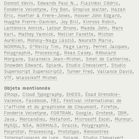
Donnot Kévin
,
Edwards Paul N.
,
Flazinksi Cédric
,
Fonderie Velvetyne
,
Fry Ben
,
Gropius Walter
,
Hazan
Éric
,
Hoefler & Frere-Jones
,
Hoover John Edgard
,
Huyghe Pierre-Damien
,
Joy Bill
,
Kinross Robin
,
Lantenois Annick
,
Latour Bruno
,
Maeda John
,
Marx
Karl
,
Mathey Yannick
,
Mellier Fanette
,
Michon
Aurélien
,
Moholy-Nagy László
,
Neurath Marie
,
NORMALS
,
O’Reilly Tim
,
Page Larry
,
Perret Jacques
,
Polygraphik
,
Processing
,
Reas Casey
,
Rébulard
Morgane
,
Salanskis Jean-Michel
,
Smet de Catherine
,
Snowden Edward
,
Splank
,
Studio Chevalvert
,
Studio
Superscript Superscript2
,
Turner Fred
,
Vallance David
,
VTF
,
Wlassikoff Michel
Objets mentionnés
2Roqs
,
Cloud Typography
,
EHESS
,
Ésad Grenoble-
Valence
,
Facebook
,
FBI
,
Festival international de
l’affiche et du graphisme de Chaumont
,
Firefox
,
Fonderie Velvetyne
,
FORTRAN
,
Google
,
Grotesk
,
IBM
,
Java
,
Mercandieu
,
Metafont
,
Microsoft Excel
,
Murmur
,
MySQL
,
NSA
,
NORMALS
,
Oracle
,
Polygraphik
,
Polyrotor
,
Processing
,
Prototypo
,
Rencontres
Internationales de Lure
,
Splank
,
Studio Chevalvert
,