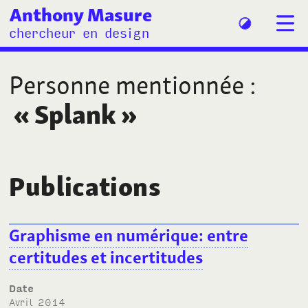
Anthony Masure
chercheur en design
Personne mentionnée
:
«
Splank
»
Publications
Graphisme en numérique: entre
certitudes et incertitudes
Date
avril 2014