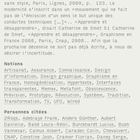
Notions
Artisanat
,
Assurance
,
Connaissance
,
Design
d’information
,
Design graphique
,
Graphisme en
France
,
Homogénéisation
,
Hypertexte
,
Interfaces
transparentes
,
Memex
,
Metafont
,
Obsolescence
,
Prévision
,
Prototypo
,
Révolution
,
Système
,
Tradition
,
Transformation
,
TV
,
UFO
,
Wired
Personnes citées
2Roqs
,
Adebiaye Frank
,
Anders Günther
,
Aubert
Danielle
,
Babé Louis-Rémi
,
Burckhardt Lucius
,
Bush
Vannevar
,
Camus Albert
,
Caradec Colin
,
Chevalvert
,
CNAP
,
Constine Josh
,
Cramer Florian
,
Daney Serge
,