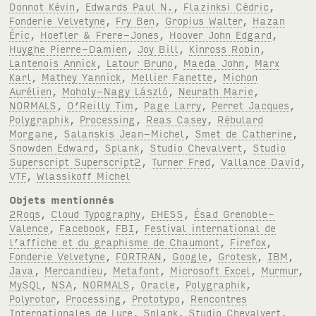
Donnot Kévin
,
Edwards Paul N.
,
Flazinksi Cédric
,
Fonderie Velvetyne
,
Fry Ben
,
Gropius Walter
,
Hazan
Éric
,
Hoefler & Frere-Jones
,
Hoover John Edgard
,
Huyghe Pierre-Damien
,
Joy Bill
,
Kinross Robin
,
Lantenois Annick
,
Latour Bruno
,
Maeda John
,
Marx
Karl
,
Mathey Yannick
,
Mellier Fanette
,
Michon
Aurélien
,
Moholy-Nagy László
,
Neurath Marie
,
NORMALS
,
O’Reilly Tim
,
Page Larry
,
Perret Jacques
,
Polygraphik
,
Processing
,
Reas Casey
,
Rébulard
Morgane
,
Salanskis Jean-Michel
,
Smet de Catherine
,
Snowden Edward
,
Splank
,
Studio Chevalvert
,
Studio
Superscript Superscript2
,
Turner Fred
,
Vallance David
,
VTF
,
Wlassikoff Michel
Objets mentionnés
2Roqs
,
Cloud Typography
,
EHESS
,
Ésad Grenoble-
Valence
,
Facebook
,
FBI
,
Festival international de
l’affiche et du graphisme de Chaumont
,
Firefox
,
Fonderie Velvetyne
,
FORTRAN
,
Google
,
Grotesk
,
IBM
,
Java
,
Mercandieu
,
Metafont
,
Microsoft Excel
,
Murmur
,
MySQL
,
NSA
,
NORMALS
,
Oracle
,
Polygraphik
,
Polyrotor
,
Processing
,
Prototypo
,
Rencontres
Internationales de Lure
,
Splank
,
Studio Chevalvert
,