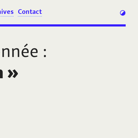
hives
Contact
onnée
:
n
»