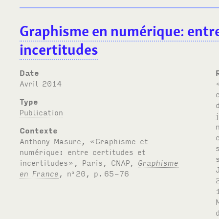
Graphisme en numérique: entre
incertitudes
Date
avril 2014
« Dans mes moments d’euphorie les plus intenses, c’est comme si le logiciel surgissait des profondeurs de l’ordinateur. Une fois finalisé dans mon esprit, j’ava
Type
Publication
Contexte
Anthony Masure, «Graphisme et
numérique: entre certitudes et
incertitudes», Paris, CNAP,
Graphisme
en France
, n
20, p.
65-76
o