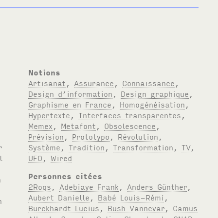
Notions
Artisanat
,
Assurance
,
Connaissance
,
Design d’information
,
Design graphique
,
Graphisme en France
,
Homogénéisation
,
Hypertexte
,
Interfaces transparentes
,
Memex
,
Metafont
,
Obsolescence
,
Prévision
,
Prototypo
,
Révolution
,
Système
,
Tradition
,
Transformation
,
TV
,
UFO
,
Wired
Personnes citées
2Roqs
,
Adebiaye Frank
,
Anders Günther
,
Aubert Danielle
,
Babé Louis-Rémi
,
Burckhardt Lucius
,
Bush Vannevar
,
Camus