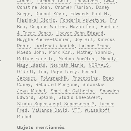
Albert
,
Caradec Colin
,
Chevalvert
,
CNAP
,
Constine Josh
,
Cramer Florian
,
Daney
Serge
,
Donnot Kévin
,
Edwards Paul N.
,
Flazinksi Cédric
,
Fonderie Velvetyne
,
Fry
Ben
,
Gropius Walter
,
Hazan Éric
,
Hoefler
& Frere-Jones
,
Hoover John Edgard
,
Huyghe Pierre-Damien
,
Joy Bill
,
Kinross
Robin
,
Lantenois Annick
,
Latour Bruno
,
Maeda John
,
Marx Karl
,
Mathey Yannick
,
Mellier Fanette
,
Michon Aurélien
,
Moholy-
Nagy László
,
Neurath Marie
,
NORMALS
,
O’Reilly Tim
,
Page Larry
,
Perret
Jacques
,
Polygraphik
,
Processing
,
Reas
Casey
,
Rébulard Morgane
,
Salanskis
Jean-Michel
,
Smet de Catherine
,
Snowden
Edward
,
Splank
,
Studio Chevalvert
,
Studio Superscript Superscript2
,
Turner
Fred
,
Vallance David
,
VTF
,
Wlassikoff
Michel
Objets mentionnés