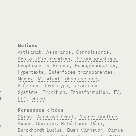
Notions
Artisanat
,
Assurance
,
Connaissance
,
Design d’information
,
Design graphique
,
Graphisme en France
,
Homogénéisation
,
Hypertexte
,
Interfaces transparentes
,
Memex
,
Metafont
,
Obsolescence
,
Prévision
,
Prototypo
,
Révolution
,
Système
,
Tradition
,
Transformation
,
TV
,
UFO
,
Wired
Personnes citées
2Roqs
,
Adebiaye Frank
,
Anders Günther
,
Aubert Danielle
,
Babé Louis-Rémi
,
Burckhardt Lucius
,
Bush Vannevar
,
Camus