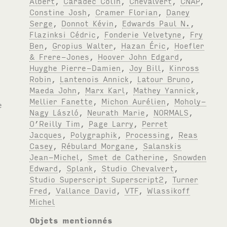
Albert
,
Caradec Colin
,
Chevalvert
,
CNAP
,
Constine Josh
,
Cramer Florian
,
Daney
Serge
,
Donnot Kévin
,
Edwards Paul N.
,
Flazinksi Cédric
,
Fonderie Velvetyne
,
Fry
Ben
,
Gropius Walter
,
Hazan Éric
,
Hoefler
& Frere-Jones
,
Hoover John Edgard
,
Huyghe Pierre-Damien
,
Joy Bill
,
Kinross
Robin
,
Lantenois Annick
,
Latour Bruno
,
Maeda John
,
Marx Karl
,
Mathey Yannick
,
Mellier Fanette
,
Michon Aurélien
,
Moholy-
Nagy László
,
Neurath Marie
,
NORMALS
,
O’Reilly Tim
,
Page Larry
,
Perret
Jacques
,
Polygraphik
,
Processing
,
Reas
Casey
,
Rébulard Morgane
,
Salanskis
Jean-Michel
,
Smet de Catherine
,
Snowden
Edward
,
Splank
,
Studio Chevalvert
,
Studio Superscript Superscript2
,
Turner
Fred
,
Vallance David
,
VTF
,
Wlassikoff
Michel
Objets mentionnés