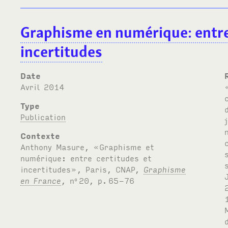
Graphisme en numérique: entre
incertitudes
Date
avril 2014
« Dans mes moments d’euphorie les plus intenses, c’est comme si le logiciel surgissait des profondeurs de l’ordinateur. Une fois finalisé dans mon esprit, j’ava
Type
Publication
Contexte
Anthony Masure, «Graphisme et
numérique: entre certitudes et
incertitudes», Paris, CNAP,
Graphisme
en France
, n
20, p.
65-76
o