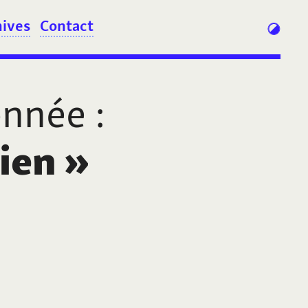
hives
Contact
onnée
:
ien
»